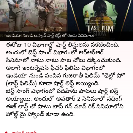
ఈ వార్తాకథనం ఏంటి
ప్రతిష్టాత్మక ఆస్కార్ అవార్డుల మహోత్సవం మరో
మూడు నెలల్లో ఉండనుంది. ఈ మూడు నెలల
ఇండియా నుండి ఆస్కార్ షార్ట్ లిస్ట్ లో రెండు సినిమాలు
ముందు నుండే ఆస్కార్ సందడి మొదలైంది.
ఈరోజు 10 విభాగాల్లో షార్ట్ లిస్టులను ప్రకటించింది.
అందులో బెస్ట్ సాంగ్ విభాగంలో ఆర్ఆర్ఆర్
సినిమాలో నాటు నాటు పాట చోటు దక్కించుకుంది.
అలాగే ఇంటర్నేషన్ ఫీఛర్ ఫిలిమ్ విభాగంలో
ఇండియా నుండి పంపిన గుజరాతీ ఫిలిమ్ "ఛెల్లో షో"
(లాస్ట్ ఫిలిమ్) కూడా షార్ట్ లిస్ట్ అయ్యింది.
బెస్ట్ సాంగ్ విభాగంలో పదిహేను పాటలు షార్ట్ లిస్ట్
అయ్యాయి. అందులో అవతార్ 2 సినిమాలో నథింగ్
ఈజ్ లాస్ట్ తో పాటు టాప్ గన్ మావ్ రిక్ సినిమాలోని