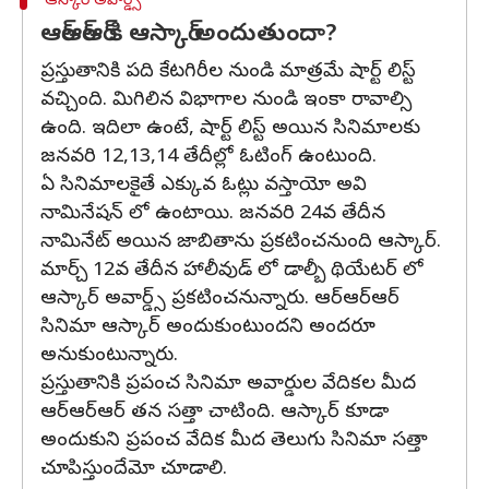
ఆస్కార్ అవార్డ్స్
ఆర్ఆర్ఆర్ కి ఆస్కార్ అందుతుందా?
ప్రస్తుతానికి పది కేటగిరీల నుండి మాత్రమే షార్ట్ లిస్ట్
వచ్చింది. మిగిలిన విభాగాల నుండి ఇంకా రావాల్సి
ఉంది. ఇదిలా ఉంటే, షార్ట్ లిస్ట్ అయిన సినిమాలకు
జనవరి 12,13,14 తేదీల్లో ఓటింగ్ ఉంటుంది.
ఏ సినిమాలకైతే ఎక్కువ ఓట్లు వస్తాయో అవి
నామినేషన్ లో ఉంటాయి. జనవరి 24వ తేదీన
నామినేట్ అయిన జాబితాను ప్రకటించనుంది ఆస్కార్.
మార్చ్ 12వ తేదీన హాలీవుడ్ లో డాల్బీ థియేటర్ లో
ఆస్కార్ అవార్డ్స్ ప్రకటించనున్నారు. ఆర్ఆర్ఆర్
సినిమా ఆస్కార్ అందుకుంటుందని అందరూ
అనుకుంటున్నారు.
ప్రస్తుతానికి ప్రపంచ సినిమా అవార్డుల వేదికల మీద
ఆర్ఆర్ఆర్ తన సత్తా చాటింది. ఆస్కార్ కూడా
అందుకుని ప్రపంచ వేదిక మీద తెలుగు సినిమా సత్తా
చూపిస్తుందేమో చూడాలి.