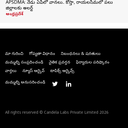
APSDMA: నేడు ఏపీలో వానలు.. కోస్తా, రాయలసీమలో పలు
జిల్లాలకు అలర్ట్
ఆంధ్రప్రదేశ్
మా గురించి
గోప్యతా విధానం
నిబంధనలు & షరతులు
మమ్మల్ని సంప్రదించండి
నైతిక ప్రవర్తన
ఫిర్యాదుల పరిష్కారం
వార్తలు
న్యూస్ ఆర్కైవ్
టాపిక్స్ ఆర్కైవ్స్
మమ్మల్ని అనుసరించండి
All rights reserved © Candela Labs Private Limited 2026