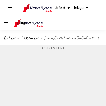
మరింత
Telugu
Telugu
హోమ్
/
వార్తలు
/
సినిమా వార్తలు
/
ఆస్కార్ బరిలో అటు ఆర్ఆర్ఆర్ ఇటు చెల్లో షో..
ADVERTISEMENT