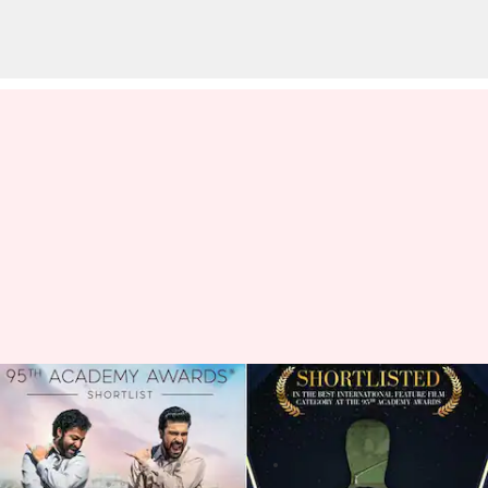
ఆస్కార్ బరిలో అటు ఆర్ఆర్ఆర్ ఇటు
చెల్లో షో..
వ్రాసిన వారు
Dec 22, 2022
11:19 am
Sriram Pranateja