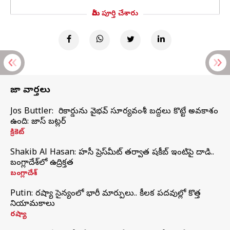
మీరు పూర్తి చేశారు
తాజా వార్తలు
Jos Buttler: నా రికార్డును వైభవ్ సూర్యవంశీ బద్దలు కొట్టే అవకాశం
ఉంది: జాస్ బట్లర్
క్రికెట్
Shakib Al Hasan: హసీనా ప్రెస్‌మీట్‌ తర్వాత షకీబ్‌ ఇంటిపై దాడి..
బంగ్లాదేశ్‌లో ఉద్రిక్తత
బంగ్లాదేశ్
Putin: రష్యా సైన్యంలో భారీ మార్పులు.. కీలక పదవుల్లో కొత్త
నియామకాలు
రష్యా