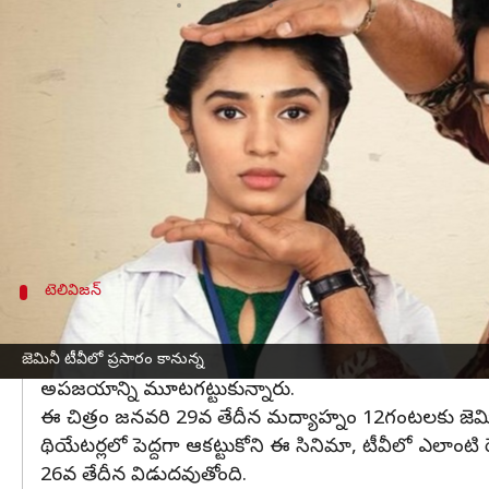
వ్రాసిన వారు
Jan 25, 2023
11:41 am
Sriram Pranateja
ఈ వార్తాకథనం ఏంటి
ఉప్పెన
హీరోయిన్ కృతిశెట్టికి ఈ మధ్య కాలంలో సరైన హిట్ 
ఆ డిజాస్టర్లలో "ఆ అమ్మాయి గురించి మీకు చెప్పాలి" అ
క్లాస్ గా ఉన్న సినిమా టైటిల్, జనాలను ఆకర్షించింది గాన
ఆకట్టుకోలేక పోయింది.
టెలివిజన్
థియేటర్లో ఆడని సినిమా టీవీల్లో ప్రభావం చూపిస
సుధీర్ బాబు, ఇంద్రగంటి మోహనకృష్ణ కాంబినేషన్లో వచ్చిన
జెమినీ టీవీలో ప్రసారం కానున్న
అపజయాన్ని మూటగట్టుకున్నారు.
ఈ చిత్రం జనవరి 29వ తేదీన మద్యాహ్నం 12గంటలకు జెమిన
థియేటర్లలో పెద్దగా ఆకట్టుకోని ఈ సినిమా, టీవీలో ఎలాంటి 
26వ తేదీన విడుదవుతోంది.