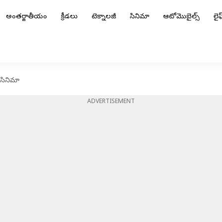
అంతర్జాతీయం
క్రీడలు
టెక్నాలజీ
సినిమా
ఆటోమొబైల్స్
లైఫ్
త సినిమా
ADVERTISEMENT