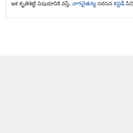
ఇక కృతిశెట్టి విషయానికి వస్తే,
నాగచైతన్య
సరసన
కస్టడీ
సి