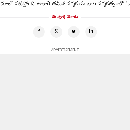
నిమాలో నటిస్తోంది. అలాగే తమిళ దర్శకుడు బాల దర్శకత్వంలో 
మీరు పూర్తి చేశారు
ADVERTISEMENT