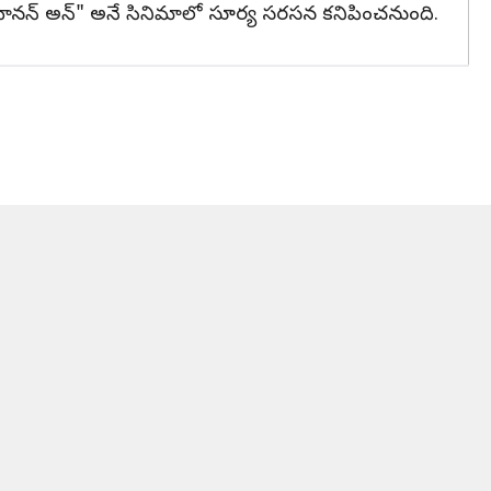
"వానన్ అన్" అనే సినిమాలో సూర్య సరసన కనిపించనుంది.