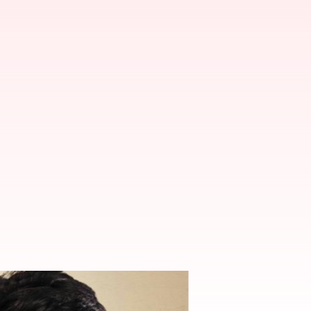
త సినిమా