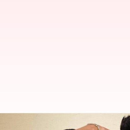
టీవీల్లోకి వస్తున్న ఉప్పెన హీరోయిన్ కొత్