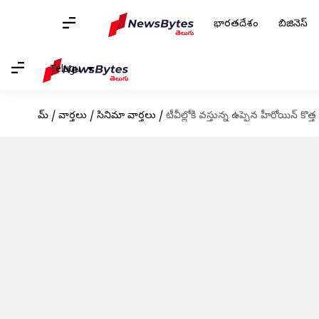
భారతదేశం
బిజినెస్
Telugu
హోమ్
/
వార్తలు
/
సినిమా వార్తలు
/
టీవీల్లోకి వస్తున్న ఉప్పెన హీరోయిన్ కొత్