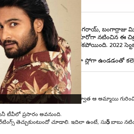
పడలేదు. ఉప్పెన తర్వాత శ్యామ్ సింగరాయ్, బంగార్రాజు మిన
నే చిత్రం కూడా ఉంది. సుధీర్ బాబు హీరోగా నటించిన ఈ చి
ీ, సినిమా మాత్రం వినోదం అందించలేకపోయింది. 2022 సెప్టెంబ
్తుందా?
 మూడవ సినిమా ఇది. సమ్మోహనం, వి తర్వాత ఆ అమ్మాయి గురించి మ
ీ టీవీలో ప్రసారం అవనుంది.
రేటింగ్స్ తెచ్చుకుంటుందో చూడాలి. ఇదిలా ఉంటే, సుధీర్ బాబు నటి