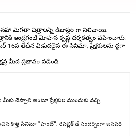
హా మిగతా చిత్రాలన్నీ డిజాస్టర్ గా నిలిచాయి.
త్రానికి ఇంద్రగంటి మోహన కృష్ణ దర్శకత్వం వహించారు.
ర్ 16వ తేదీన విడుదలైన ఈ సినిమా, ప్రేక్షకులను పెద్దగా
ీకు చెప్పాలి అంటూ ప్రేక్షకుల ముందుకు వచ్చి
ంచిన కొత్త సినిమా "హంట్", రిపబ్లిక్ డే సందర్భంగా జనవరి