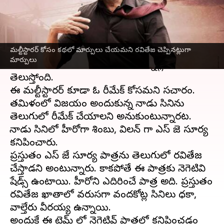
వ్రాసిన వారు
Jan 31, 2023
01:29 pm
Sriram Pranateja
ఈ వార్తాకథనం ఏంటి
మల్టీస్టారర్ కోసం కథలో మార్పులు చేయమని రవితేజ చెప్పినట్లుగా
మాస్ మహరాజ్ రవితేజ
, డీజేటిల్లు హీరో సిద్ధు జొన్నలగడ్డ
మార్పులు
తో కలిసి వెండితెరను పంచుకోనునున్నట్లు
తెలుస్తోంది.
ఈ మల్టీస్టారర్ కూడా ఓ రీమేక్ కోసమని సమాచారం.
తమిళంలో విజయం అందుకున్న మానాడు సినిమాను
తెలుగులో రీమేక్ చేయాలని అనుకుంటున్నారట.
మానాడు సినిమాలో హీరోగా శింబు, విలన్ గా ఎస్ జె సూర్య
కనిపించారు.
ప్రస్తుతం ఎస్ జే సూర్య పాత్రను తెలుగులో రవితేజ
చేస్తాడని అంటున్నారు. కాకపోతే ఈ పాత్రకు నెగెటివి
షేడ్స్ ఉంటాయి. హీరోని ఎదిరించే పాత్ర అది. ప్రస్తుతం
రవితేజ ఖాతాలో వరుసగా వందకోట్ల సినిమాలు ధమాకా,
వాల్తేరు వీరయ్య ఉన్నాయి.
అందుకే ఈ టైమ్ లో నెగెటివ్ పాత్రల్లో కనిపించడం