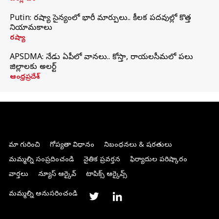
Putin: రష్యా సైన్యంలో భారీ మార్పులు.. కీలక పదవుల్లో కొత్త
నియామకాలు
రష్యా
APSDMA: నేడు ఏపీలో వానలు.. కోస్తా, రాయలసీమలో పలు
జిల్లాలకు అలర్ట్
ఆంధ్రప్రదేశ్
మా గురించి
గోప్యతా విధానం
నిబంధనలు & షరతులు
మమ్మల్ని సంప్రదించండి
నైతిక ప్రవర్తన
ఫిర్యాదుల పరిష్కారం
వార్తలు
న్యూస్ ఆర్కైవ్
టాపిక్స్ ఆర్కైవ్స్
మమ్మల్ని అనుసరించండి