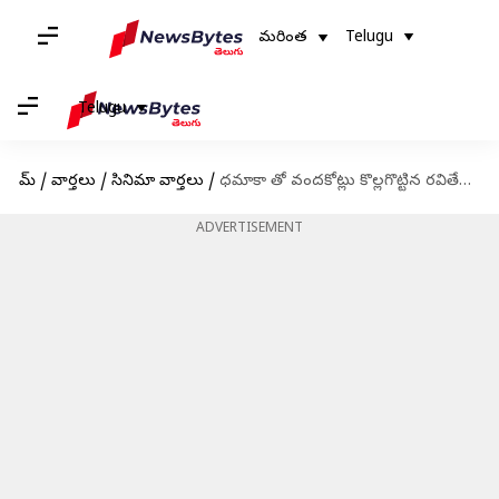
మరింత
Telugu
Telugu
హోమ్
/
వార్తలు
/
సినిమా వార్తలు
/
ధమాకా తో వందకోట్లు కొల్లగొట్టిన రవితేజ నెగెటివ్ రోల్స్ చేయబోతున్నాడా?
ADVERTISEMENT