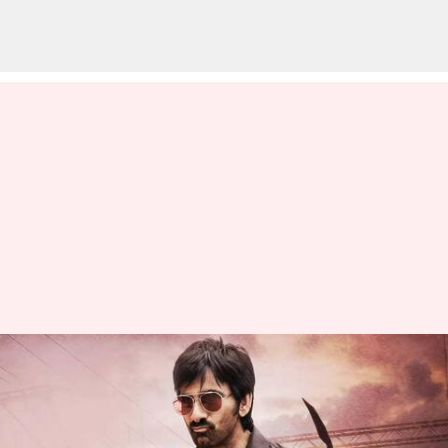
ధమాకా తో వందకోట్లు కొల్లగొట్టిన
రవితేజ నెగెటివ్ రోల్స్
చేయబోతున్నాడా?