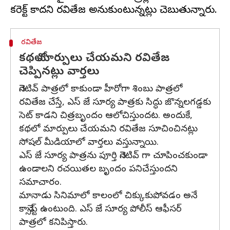
రవితేజ
కథలో మార్పులు చేయమని రవితేజ
చెప్పినట్లు వార్తలు
నెగెటివ్ పాత్రలో కాకుండా హీరోగా శింబు పాత్రలో
రవితేజ చేస్తే, ఎస్ జే సూర్య పాత్రకు సిద్ధు జొన్నలగడ్డకు
సెట్ కాడని చిత్రబృందం ఆలోచిస్తుందట. అందుకే,
కథలో మార్పులు చేయమని రవితేజ సూచించినట్లు
సోషల్ మీడియాలో వార్తలు వస్తున్నాయి.
ఎస్ జే సూర్య పాత్రను పూర్తి నెగెటివ్ గా చూపించకుండా
ఉండాలని రచయితల బృందం పనిచేస్తుందని
సమాచారం.
మానాడు సినిమాలో కాలంలో చిక్కుకుపోవడం అనే
కాన్సెప్ట్ ఉంటుంది. ఎస్ జే సూర్య పోలీస్ ఆఫీసర్
పాత్రలో కనిపిస్తారు.