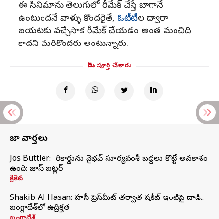
ఈ సినిమాను తెలుగులో రీమేక్ చేస్తే బాగానే
ఉంటుందనే వాళ్ళు కొందరైతే,
ఓటీటీ
ల ద్వారా
బయటకు వచ్చేసాక రీమేక్ చేయడం అంత మంచిది
కాదని మరికొందరు అంటున్నారు.
మీరు పూర్తి చేశారు
తాజా వార్తలు
Jos Buttler: నా రికార్డును వైభవ్ సూర్యవంశీ బద్దలు కొట్టే అవకాశం
ఉంది: జాస్ బట్లర్
క్రికెట్
Shakib Al Hasan: హసీనా ప్రెస్‌మీట్‌ తర్వాత షకీబ్‌ ఇంటిపై దాడి..
బంగ్లాదేశ్‌లో ఉద్రిక్తత
బంగ్లాదేశ్