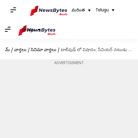
మరింత
Telugu
Telugu
హోమ్
/
వార్తలు
/
సినిమా వార్తలు
/
టాలీవుడ్ లో విషాదం: సీనియర్ నటుడు శరత్ బాబు ఇకలేరు
ADVERTISEMENT