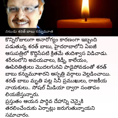
ఈ వార్తాకథనం ఏంటి
తెలుగు చలన చిత్ర పరిశ్రమలో తీవ్ర విషాదం చోటు
చేసుకుంది. సీనియర్ నటుడు శరత్ బాబు(71)
నటుడు శరత్ బాబు కన్నుమూత
ఈరోజు కన్నుమూశారు.
కొన్నిరోజులుగా అనారోగ్యం కారణంగా ఇబ్బంది
పడుతున్న శరత్ బాబు, హైదరాబాలోని ఏఐజీ
ఆసుపత్రిలో కొద్దిసేపటి క్రితమే తుదిశ్వాస విడిచాడు.
శరీరంలోని అవయవాలు, కిడ్నీ, కాలేయం,
ఊపిరితిత్తులు మొదలగునవి పాడైపోవడంతో శరత్
బాబు కన్నుమూశారని ఆస్పత్రి వర్గాలు వెల్లడించాయి.
శరత్ బాబు మృతి పట్ల సినీ ప్రముఖులు, రాజకీయ
నాయకులు.. సోషల్ మీడియా ద్వారా సంతాపం
తెలియజేస్తున్నారు.
ప్రస్తుతం ఆయన పార్థివ దేహాన్ని చెన్నైకి
తరలించేందుకు ఏర్పాట్లు జరుగుతున్నాయని