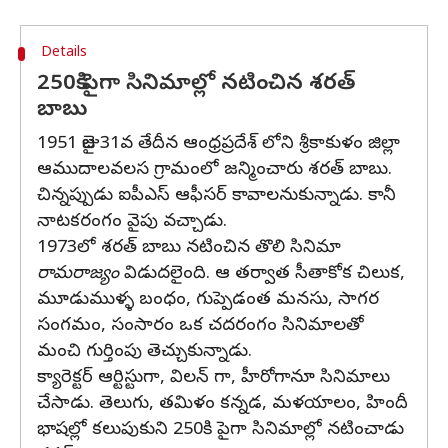
Details
250కి పైగా సినిమాల్లో నటించిన శరత్
బాబు
1951 జులై 31వ తేదీన ఆంధ్రప్రదేశ్ లోని శ్రీకాకుళం జిల్లా
ఆముదాలవలస గ్రామంలో జన్మించారు శరత్ బాబు.
చిన్నప్పుడు ఐపీఎస్ ఆఫీసర్ కావాలనుకున్నాడు. కానీ
నాటకరంగం వైపు వచ్చాడు.
1973లో శరత్ బాబు నటించిన తొలి సినిమా
రామరాజ్యం
విడుదలైంది. ఆ తర్వాత సీతాకోక చిలుక,
మూడుముళ్ళ బంధం, గుప్పెడంత మనసు, సాగర
సంగమం, సంసారం ఒక చదరంగం సినిమాలతో
మంచి గుర్తింపు తెచ్చుకున్నాడు.
క్యారెక్టర్ ఆర్టిస్టుగా, విలన్ గా, హీరోగానూ సినిమాలు
చేసాడు. తెలుగు, తమిళం కన్నడ, మళయాలం, హిందీ
భాషల్లో కలుపుకుని 250కి పైగా సినిమాల్లో నటించాడు