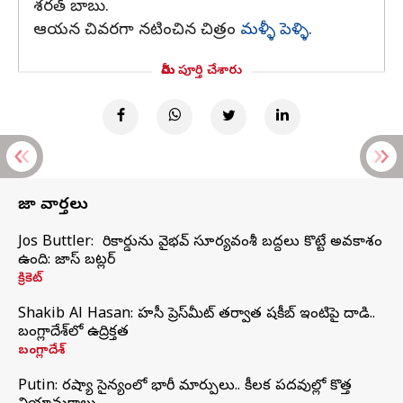
శరత్ బాబు.
ఆయన చివరగా నటించిన చిత్రం
మళ్ళీ పెళ్ళి
.
మీరు పూర్తి చేశారు
తాజా వార్తలు
Jos Buttler: నా రికార్డును వైభవ్ సూర్యవంశీ బద్దలు కొట్టే అవకాశం
ఉంది: జాస్ బట్లర్
క్రికెట్
Shakib Al Hasan: హసీనా ప్రెస్‌మీట్‌ తర్వాత షకీబ్‌ ఇంటిపై దాడి..
బంగ్లాదేశ్‌లో ఉద్రిక్తత
బంగ్లాదేశ్
Putin: రష్యా సైన్యంలో భారీ మార్పులు.. కీలక పదవుల్లో కొత్త