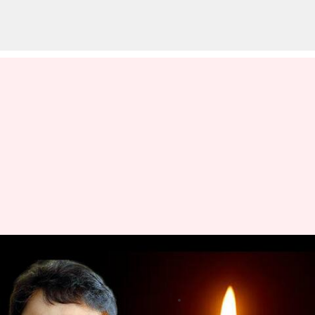
టాలీవుడ్ లో విషాదం: సీనియర్
నటుడు శరత్ బాబు ఇకలేరు
వ్రాసిన వారు
May 22, 2023
03:24 pm
Sriram Pranateja