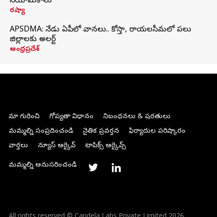
నియామకాలు
రష్యా
APSDMA: నేడు ఏపీలో వానలు.. కోస్తా, రాయలసీమలో పలు
జిల్లాలకు అలర్ట్
ఆంధ్రప్రదేశ్
మా గురించి
గోప్యతా విధానం
నిబంధనలు & షరతులు
మమ్మల్ని సంప్రదించండి
నైతిక ప్రవర్తన
ఫిర్యాదుల పరిష్కారం
వార్తలు
న్యూస్ ఆర్కైవ్
టాపిక్స్ ఆర్కైవ్స్
మమ్మల్ని అనుసరించండి
All rights reserved © Candela Labs Private Limited 2026