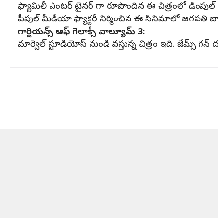
ఫ్యామిలీ ఎంటర్ టైనర్ గా రూపొందిన ఈ చిత్రంలో డింపుల్ హయ
పీపుల్ మీడీయా ఫ్యాక్టరీ నిర్మించిన ఈ సినిమాలో జగపతి బాబు
గార్డియన్స్ ఆఫ్ గెలాక్సీ వాల్యూమ్ 3:
మార్వెల్ స్టూడియోస్ నుండి వస్తున్న చిత్రం ఇది. జేమ్స్ గ