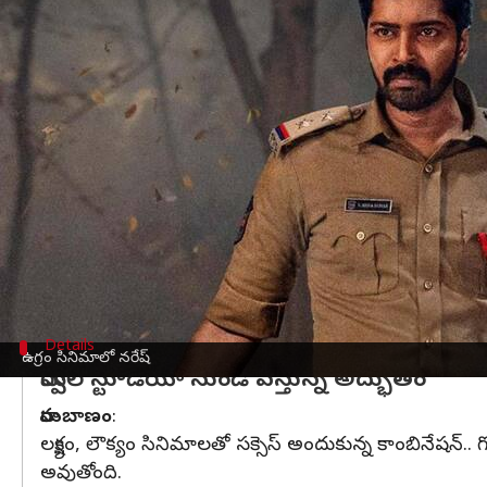
వ్రాసిన వారు
May 01, 2023
10:11 am
Sriram Pranateja
ఈ వార్తాకథనం ఏంటి
తెలుగు ప్రేక్షకులకు వినోదం పంచడానికి ప్రతీ వారం రకరక
చేస్తున్నాయి.
ఉగ్రం
:
50కి పైగా సినిమాలతో ప్రేక్షకులను నవ్వించిన అల్లరి న
నాంది దర్శకుడు విజయ్ కనకమేడల దర్శకత్వంలో ఉగ్రం సి
Details
ఉగ్రం సినిమాలో నరేష్
మార్వెల్ స్టూడియో నుండి వస్తున్న అద్భుతం
రామబాణం
:
లక్ష్యం, లౌక్యం సినిమాలతో సక్సెస్ అందుకున్న కాంబినేషన్..
అవుతోంది.