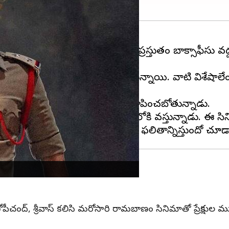
ాల
సినిమా
లు విడుదలవుతుంటాయి. ప్రస్తుతం బాక్సాఫీసు వద
రేష్, ఈసారి తనలోని ఉగ్ర రూపాన్ని చూపించబోతున్నాడు.
నిమాతో మే 5వ తేదీన థియేటర్లలోకి వస్తున్నాడు. ఈ సినిమ
 గోపీచంద్, శ్రీవాస్ కలిసి మరోసారి రామబాణం సినిమాతో ప్రేక్షకుల