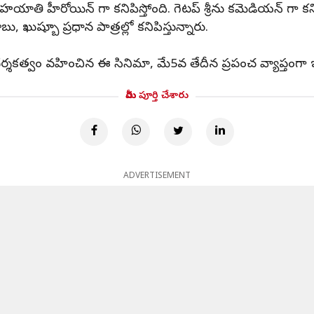
ాతి హీరోయిన్ గా కనిపిస్తోంది. గెటప్ శ్రీను కమెడియన్ గా కనిప
, ఖుష్బూ ప్రధాన పాత్రల్లో కనిపిస్తున్నారు.
న్ దర్శకత్వం వహించిన ఈ సినిమా, మే5వ తేదీన ప్రపంచ వ్యాప్తంగా 
మీరు పూర్తి చేశారు
ADVERTISEMENT