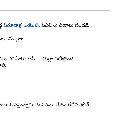
్ద
విరూపాక్ష
,
ఏజెంట్
, పీఎస్-2 చిత్రాలు సందడి
ాలో హీరోయిన్ గా మిర్ణా నటిస్తోంది.
 ముందుకు వస్తున్నారు. ఈ సినిమా మే5వ తేదీన రిలీజ్