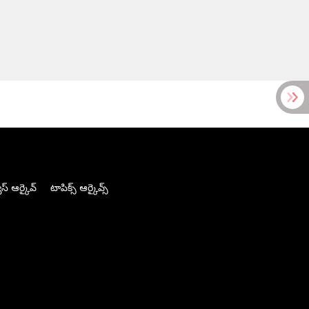
స్ ఆర్కైవ్
టాపిక్స్ ఆర్కైవ్స్