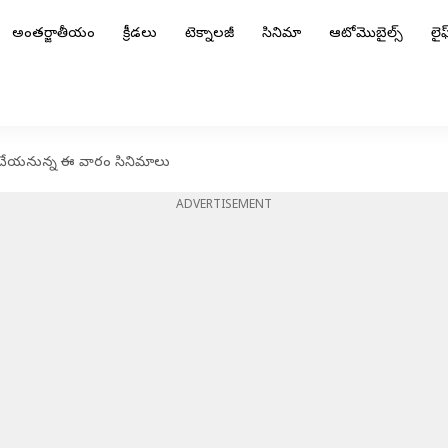
అంతర్జాతీయం
క్రీడలు
టెక్నాలజీ
సినిమా
ఆటోమొబైల్స్
లైఫ్
ి చేయనున్న ఈ వారం సినిమాలు
ADVERTISEMENT