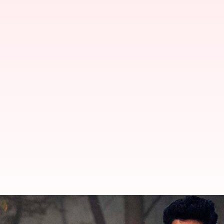
ఈ వారం సినిమా: థియేటర్లలో సందడి 