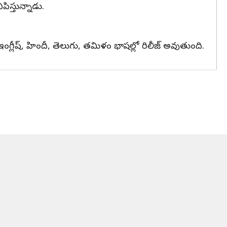
ిస్తున్నాడు.
ఇంగ్లీష్, హిందీ, తెలుగు, తమిళం భాషల్లో రిలీజ్ అవుతుంది.