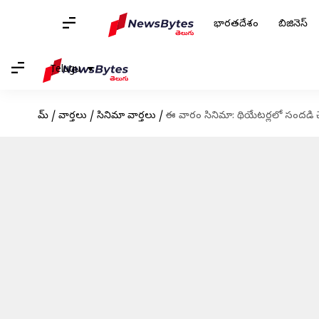
భారతదేశం
బిజినెస్
Telugu
హోమ్
/
వార్తలు
/
సినిమా వార్తలు
/
ఈ వారం సినిమా: థియేటర్లలో సందడ