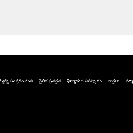
మల్ని సంప్రదించండి
నైతిక ప్రవర్తన
ఫిర్యాదుల పరిష్కారం
వార్తలు
న్యూ