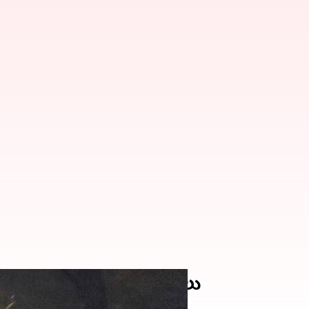
చేయనున్న ఈ వారం సినిమాలు