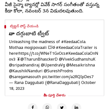
వీజీ సైన్మా బ్యానర్లో వివేక్ సాగర్ సంగీతంతో వస్తున్న
ట్విట్టర్ పోస్ట్ చేయండి
రానా దగ్గుబాటి ట్వీట్
Unleashing the madness of
#KeedaaCola
.
Mothaa mogipovaali 💥🥁
#KeedaaColaTrailer
is
here!
https://t.co/WNeT1GvOcs
#KeedaaColaOnN
ov3
🪳
@TharunBhasckerD
@VivekSudhanshuK
@sripadnandiraj
@UpendraVg
@Mesaikrishna
@KaushikNanduri
@SureshProdns
@saregamasouth
pic.twitter.com/a2RQIpDes7
— Rana Daggubati (@RanaDaggubati)
October
18, 2023
మీరు పూర్తి చేశారు