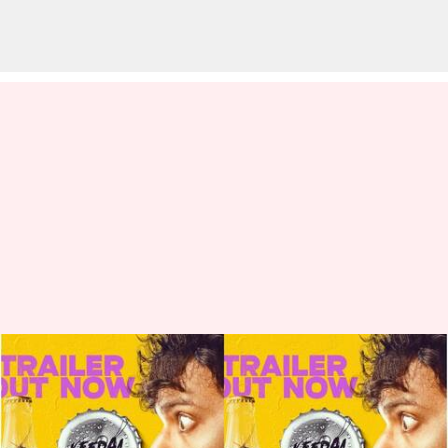
కీడా కోలా ట్రైలర్: నవ్వులతో
నిండిపోయిన తరుణ్ భాస్కర్ కొత్త
సినిమా ట్రైలర్