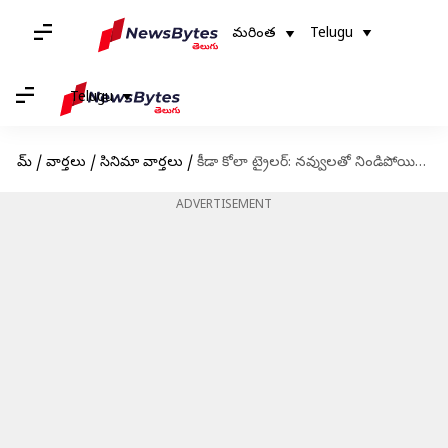
మరింత
Telugu
Telugu
హోమ్
/
వార్తలు
/
సినిమా వార్తలు
/
కీడా కోలా ట్రైలర్: నవ్వులతో నిండిపోయిన తరుణ్ భాస్కర్ కొత్త సినిమా ట్రైలర్
ADVERTISEMENT