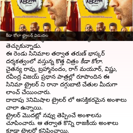
వ్రాసిన వారు
Oct 18, 2023
12:40 pm
Sriram Pranateja
ఈ వార్తాకథనం ఏంటి
పెళ్లిచూపులు, ఈ నగరానికి ఏమైంది వంటి యూత్ ఫుల్
కీడా కోలా ట్రైలర్ విడుదల
సినిమా
లతో దర్శకుడిగా తరుణ్ భాస్కర్ పేరు
తెచ్చుకున్నాడు.
ఈ రెండు సినిమాల తర్వాత తరుణ్ భాస్కర్
దర్శకత్వంలో వస్తున్న కొత్త చిత్రం
కీడా కోలా
.
చైతన్య రావు, బ్రహ్మానందం, రాగ్ మయూర్, విష్ణు,
రవీంద్ర విజయ్ ప్రధాన పాత్రల్లో రూపొందిన ఈ
సినిమా ట్రైలర్ ని రానా దగ్గుబాటి చేతుల మీదుగా
లాంచ్ చేయించారు.
దాదాపు 3నిమిషాల ట్రైలర్ లో ఆసక్తికరమైన అంశాలు
చాలా ఉన్నాయి.
ట్రైలర్ మొదట్లో నవ్వు తెప్పించే అంశాలను
చూపించారు. ఆ తర్వాత కొన్ని రాజకీయ అంశాలు
కూడా ట్రైలర్లో కనిపించాయి.