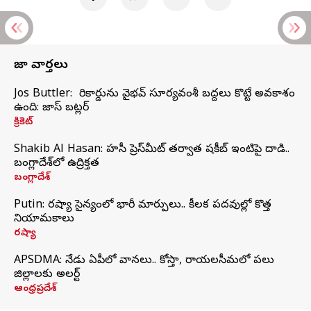
తాజా వార్తలు
Jos Buttler: నా రికార్డును వైభవ్ సూర్యవంశీ బద్దలు కొట్టే అవకాశం
ఉంది: జాస్ బట్లర్
క్రికెట్
Shakib Al Hasan: హసీనా ప్రెస్‌మీట్‌ తర్వాత షకీబ్‌ ఇంటిపై దాడి..
బంగ్లాదేశ్‌లో ఉద్రిక్తత
బంగ్లాదేశ్
Putin: రష్యా సైన్యంలో భారీ మార్పులు.. కీలక పదవుల్లో కొత్త
నియామకాలు
రష్యా
APSDMA: నేడు ఏపీలో వానలు.. కోస్తా, రాయలసీమలో పలు
జిల్లాలకు అలర్ట్
ఆంధ్రప్రదేశ్