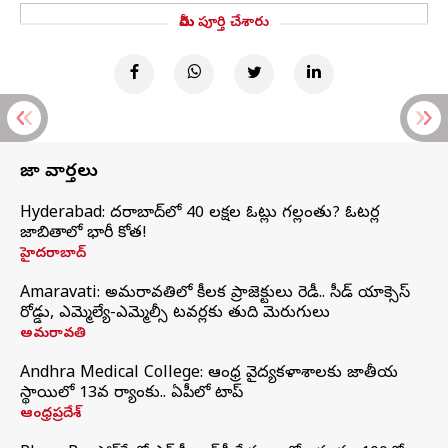
మీరు పూర్తి చేశారు
తాజా వార్తలు
Hyderabad: హైదరాబాద్‌లో 40 లక్షల ఓట్లు గల్లంతు? ఓటర్ల
జాబితాలో భారీ కోత!
హైదరాబాద్
Amaravati: అమరావతిలో కీలక ప్రాజెక్టులు రెడీ.. సీడ్‌ యాక్సెస్‌
రోడ్డు, ఎమ్మెల్యే-ఎమ్మెల్సీ టవర్లకు తుది మెరుగులు
అమరావతి
Andhra Medical College: ఆంధ్ర వైద్యకళాశాలకు జాతీయ
స్థాయిలో 13వ ర్యాంకు.. ఏపీలో టాప్
ఆంధ్రప్రదేశ్