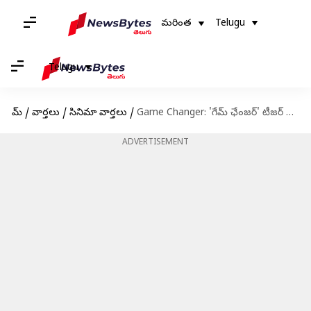
మరింత
Telugu
Telugu
హోమ్
/
వార్తలు
/
సినిమా వార్తలు
/
Game Changer: 'గేమ్ ఛేంజర్' టీజర్ వచ్చేసింది.. చరణ్ అదరగొట్టాడు గా!
ADVERTISEMENT