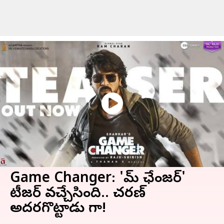
Game Changer: 'గేమ్ ఛేంజర్'
టీజర్ వచ్చేసింది.. చరణ్
అదరగొట్టాడు గా!