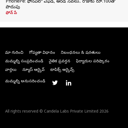
PhonePe: ఫోన్‌పేలో ఎఫ్‌డీ, ఆర్‌డీ సేవలు.. రోజుకు రూ.100తో
పొదుపు
ఫోన్‌ పే
మా గురించి
గోప్యతా విధానం
నిబంధనలు & షరతులు
మమ్మల్ని సంప్రదించండి
నైతిక ప్రవర్తన
ఫిర్యాదుల పరిష్కారం
వార్తలు
న్యూస్ ఆర్కైవ్
టాపిక్స్ ఆర్కైవ్స్
మమ్మల్ని అనుసరించండి
All rights reserved © Candela Labs Private Limited 2026