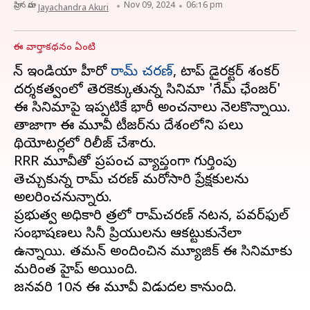
వ్రాసిన వారు
Nov 09, 2024
06:16 pm
Jayachandra Akuri
ఈ వార్తాకథనం ఏంటి
పాన్ ఇండియా హీరో
రామ్ చరణ్
, టాప్ డైరక్టర్ శంకర్
దర్శకత్వంలో తెరకెక్కుతున్న సినిమా 'గేమ్ ఛేంజర్'
ఈ సినిమాపై ఇప్పటికే భారీ అంచనాలు నెలకొన్నాయి.
తాజాగా ఈ మూవీ టీజర్‌ను దేశంలోని పలు
థియోటర్లలో రిలీజ్ చేశారు.
RRR మూవీతో ప్రపంచ వ్యాప్తంగా గుర్తింపు
తెచ్చుకున్న రామ్ చరణ్ మరోసారి ప్రేక్షకులను
అలరించనున్నారు.
ప్రభుత్వ అధికారి పాత్రలో రామ్‌చరణ్‌ నటన, పవర్‌ఫుల్‌
సంభాషణలు సినీ ప్రియులను ఆకట్టుకునేలా
ఉన్నాయి. తమన్‌ అందించిన మ్యూజిక్‌ ఈ సినిమాకు
మరింత హైప్ అయింది.