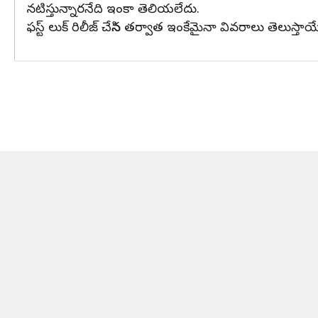
నటిస్తున్నారనేది ఇంకా తెలియలేదు.
ఫస్ట్ లుక్ రిలీజ్ చేసిన తర్వాత ఇంకేమైనా వివరాలు తెలుస్త