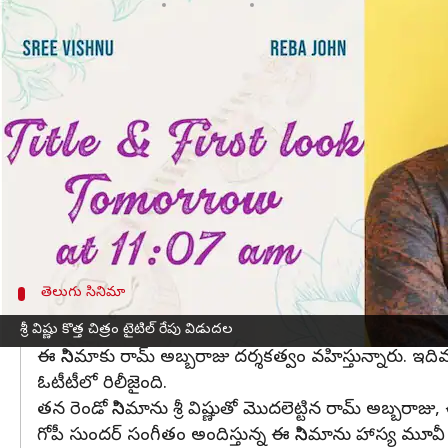
వ్రాసిన వారు
Feb 13, 2023
03:14 pm
Sriram Pranateja
ఈ వార్తాకథనం ఏంటి
అప్పట్లో ఒకడుండేవాడు, మెంటల్ మదిలో, బ్రోచేవారెవరుర
అవస్థలు పడుతున్నాడు.
గాలిసంపత్, అర్జున ఫల్గుణ, భళా తందనాన, అల్లూరి చిత
ఈ మేరకు ప్రకటన కూడా వచ్చేసింది. వాలెంటైన్స్ డే సందర
చిత్రబృందం ప్రకటించింది.
తెలుగు సినిమా
కామెడీ డ్రామాగా రూపొందుతున్న చిత్రం
శ్రీ విష్ణు కొత్త చిత్రం టైటిల్ రేపు విడుదల
ఈ సినిమాకు రామ్ అబ్బరాజు దర్శకత్వం వహిస్తున్నారు. ఇదివ
ఓటీటీలో రిలీజైంది.
తన రెండో సినిమాను శ్రీ విష్ణుతో మొదలెట్టిన రామ్ అబ్బరాజ
గోపీ సుందర్ సంగీతం అందిస్తున్న ఈ సినిమాను హాస్య మూవీ బ్య