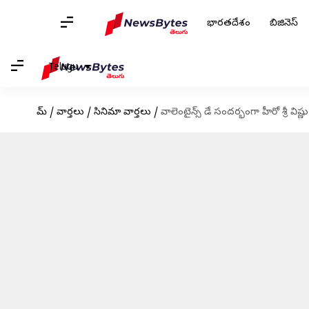
భారతదేశం
బిజినెస్
Telugu
హోమ్
/
వార్తలు
/
సినిమా వార్తలు
/
వాలెంటైన్స్ డే సందర్భంగా హీరో శ్రీ విష్ణు 