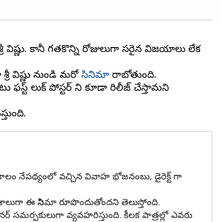
 విష్ణు. కానీ గతకొన్ని రోజులుగా సరైన విజయాలు లేక
రీ విష్ణు నుండి మరో
సినిమా
రాబోతుంది.
్ట్ లుక్ పోస్టర్ ని కూడా రిలీజ్ చేస్తామని
 కాలం నేపథ్యంలో వచ్చిన వివాహ భోజనంబు, డైరెక్ట్ గా
ాంశాలుగా ఈ సినిమా రూపొందుతోందని తెలుస్తోంది.
్యానర్ సమర్పకులుగా వ్యవహరిస్తుంది. కీలక పాత్రల్లో ఎవరు