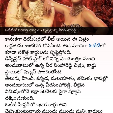
వ్రాసిన వారు
Feb 24, 2023
10:33 am
Sriram Pranateja
ఈ వార్తాకథనం ఏంటి
నందమూరి బాలకృష్ణ నటించిన వీరసింహారెడ్డి చిత్రం
ఓటీటీలో సరికొత్త రికార్డులు సృష్టిస్తున్న వీరసింహారెడ్డి
నిన్న సాయంత్రం ఓటీటీలో రిలీజ్ అయింది. సంక్రాంతి
కానుకగా థియేటర్లలో రిలీజ్ అయిన ఈ చిత్రం
రికార్డులను ఊచకోత కోసేసింది. అదే మాదిరిగా
ఓటీటీ
లో
కూడా సరికొత్త రికార్డులను సృష్టిస్తోంది.
డిస్నీప్లస్ హాట్ స్టార్ లో నిన్న సాయంత్రం నుంచి
అందుబాటులో ఉన్న వీర సింహారెడ్డి చిత్రం, రికార్డు
స్థాయిలో వ్యూస్ పొందుతోంది.
తెలుగు, హిందీ, కన్నడ, మలయాళం, తమిళం భాషల్లో
అందుబాటులో ఉన్న వీరసింహారెడ్డి, రిలీజైన
నిమిషంలోనే లక్షా 50వేలకు పైగా వ్యూస్
దక్కించుకుంది.
ఓటీటీ హిస్టరీలో ఇదొక రికార్డు అని
చెప్పుకుంటున్నారు.ముందు ముందు మరిన్ని రికార్డులు