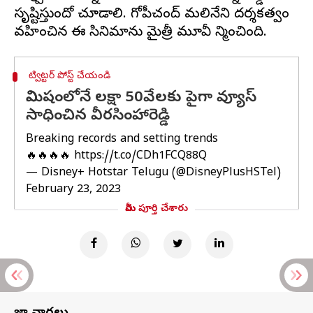
సృష్టిస్తుందో చూడాలి. గోపీచంద్ మలినేని దర్శకత్వం
ట్విట్టర్ పోస్ట్ చేయండి
నిమిషంలోనే లక్షా 50వేలకు పైగా వ్యూస్
సాధించిన వీరసింహారెడ్డి
Breaking records and setting trends
🔥🔥🔥🔥
https://t.co/CDh1FCQ88Q
— Disney+ Hotstar Telugu (@DisneyPlusHSTel)
February 23, 2023
మీరు పూర్తి చేశారు