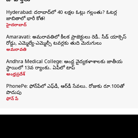
తాజా వార్తలు
Hyderabad: హైదరాబాద్‌లో 40 లక్షల ఓట్లు గల్లంతు? ఓటర్ల
జాబితాలో భారీ కోత!
హైదరాబాద్
Amaravati: అమరావతిలో కీలక ప్రాజెక్టులు రెడీ.. సీడ్‌ యాక్సెస్‌
రోడ్డు, ఎమ్మెల్యే-ఎమ్మెల్సీ టవర్లకు తుది మెరుగులు
అమరావతి
Andhra Medical College: ఆంధ్ర వైద్యకళాశాలకు జాతీయ
స్థాయిలో 13వ ర్యాంకు.. ఏపీలో టాప్
ఆంధ్రప్రదేశ్
PhonePe: ఫోన్‌పేలో ఎఫ్‌డీ, ఆర్‌డీ సేవలు.. రోజుకు రూ.100తో
పొదుపు
ఫోన్‌ పే