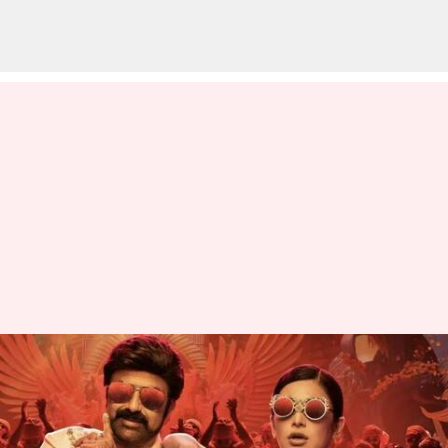
ఓటీటీలో వీరసింహారెడ్డి ఊచకోత:
నిమిషంలోనే లక్షా 50వేలకు పైగా
వ్యూస్