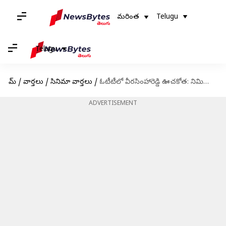
మరింత
Telugu
Telugu
హోమ్
/
వార్తలు
/
సినిమా వార్తలు
/
ఓటీటీలో వీరసింహారెడ్డి ఊచకోత: నిమిషంలోనే లక్షా 50వేలకు పైగా వ్యూస్
ADVERTISEMENT