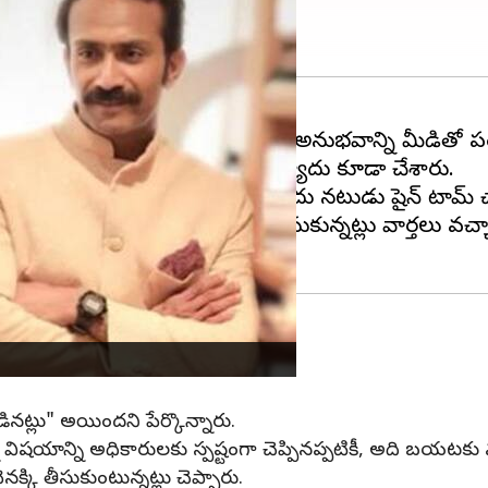
షూటింగ్‌ సమయంలో ఎదురైన చేదు అనుభవాన్ని మీడియాతో ప
 ఫిల్మ్ అసోసియేషన్‌కి ఫిర్యాదు కూడా చేశారు.
. అయినప్పటికీ, ఆమె చేసిన ఫిర్యాదు నటుడు షైన్ టామ్
ిత్ర షూటింగ్ సమయంలో చోటుచేసుకున్నట్లు వార్తలు వచ్
్య
ట్లు" అయిందని పేర్కొన్నారు.
విషయాన్ని అధికారులకు స్పష్టంగా చెప్పినప్పటికీ, అది బయటకు వ
్కి తీసుకుంటున్నట్లు చెప్పారు.