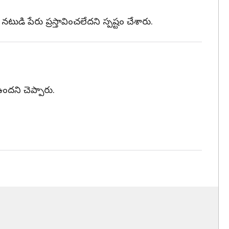
టుడి పేరు ప్రస్తావించలేదని స్పష్టం చేశారు.
దని చెప్పారు.