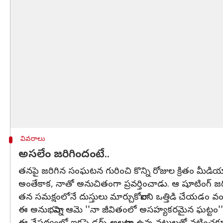
వివరాలు
అసలేం జరిగిందంటే..
తనపై జరిగిన సంఘటన గురించి కొన్ని రోజుల క్రితం మీడియ
అంతేకాక, నాతో అనుచితంగా ప్రవర్తించాడు. ఆ షూటింగ్ జరిగి
తన సమక్షంలోనే దుస్తులు మార్చుకోవాలని ఒత్తిడి చేయడం
ఈ అనుభవాన్ని ఆమె ''నా జీవితంలో అసహ్యకరమైన ఘట్టం''గ