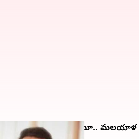
ా ప్రవర్తించాడని పేర్కొంటూ.. మలయాళ 