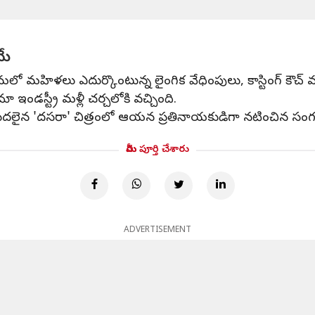
మే
లో మహిళలు ఎదుర్కొంటున్న లైంగిక వేధింపులు, కాస్టింగ్ కౌచ్‌ 
ండస్ట్రీ మళ్లీ చర్చలోకి వచ్చింది.
ిడుదలైన 'దసరా' చిత్రంలో ఆయన ప్రతినాయకుడిగా నటించిన సంగతి
మీరు పూర్తి చేశారు
ADVERTISEMENT