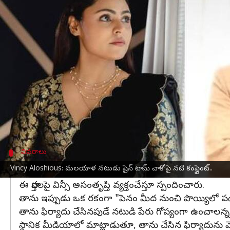
వ్రాసిన వారు
Apr 18, 2025
01:18 pm
Sirish Praharaju
ఈ వార్తాకథనం ఏంటి
మలయాళ నటి విన్సీ సోనీ అలోషియస్‌ ఇటీవల ఓ సినిమా 
ఆ సమయంలో తనకు ఎదురైన అసహ్యకరమైన సంఘటనపై ఆమె
అయితే, ఆమె ఎక్కడా ఆ నటుడి పేరును బయటపెట్టలేదు
ఈ ఘటన త్వరలో విడుదల కానున్న'సూత్రవాక్యం' అనే చ
వివరాలు
పెనం మీద నుంచి పొయ్యిలో పడినట్లైందని వ్యాఖ
Vincy Aloshious: మలయాళ నటుడు షైన్‌ టామ్‌ చాకోపై నటి కంప్లైంట్..
ఈ వార్తలపై విన్సీ అసంతృప్తి వ్యక్తంచేస్తూ స్పందించారు.
తాను ఇప్పుడు ఒక రకంగా "పెనం మీద నుంచి పొయ్యిలో పడిన
తాను ఫిర్యాదు చేసినపుడే నటుడి పేరు గోప్యంగా ఉంచాలన్న 
స్థానిక మీడియాలో మాట్లాడుతూ, తాను చేసిన ఫిర్యాదును వెనక