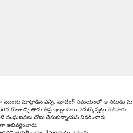
ా ముందు మాట్లాడిన విన్సీ, షూటింగ్ సమయంలో ఆ నటుడు మత్తు పద
న రోజులన్ని తాను తీవ్ర ఇబ్బందులు ఎదుర్కొన్నట్లు తెలిపారు.
 వంటి సంఘటనలు చోటు చేసుకున్నాయని వివరించారు.
ా అభివర్ణించారు.