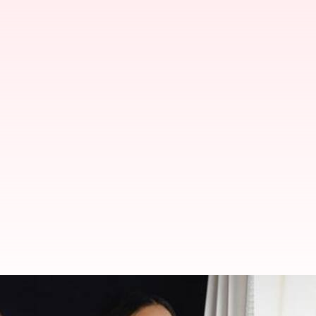
Vincy Aloshious: తనతో ఇబ్బందికరంగ
కంప్లైంట్..