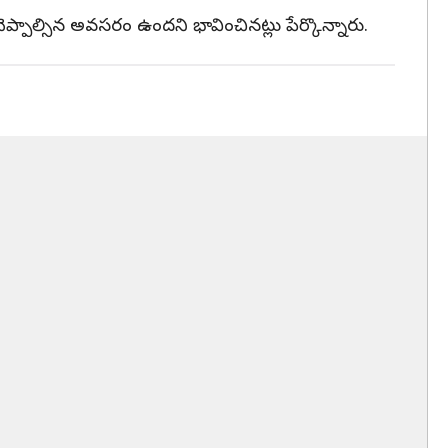
్పాల్సిన అవసరం ఉందని భావించినట్లు పేర్కొన్నారు.