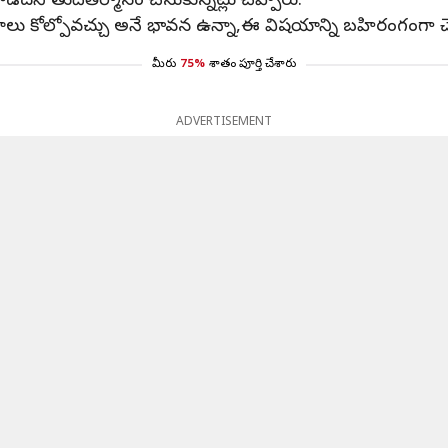
ని తుదితీర్మానం చేసుకున్నట్లు చెప్పారు.
ాలు కోల్పోవచ్చు అనే భావన ఉన్నా,ఈ విషయాన్ని బహిరంగంగా చెప
మీరు
75%
శాతం పూర్తి చేశారు
ADVERTISEMENT