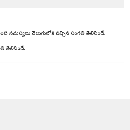
వంటి సమస్యలు వెలుగులోకి వచ్చిన సంగతి తెలిసిందే.
 తెలిసిందే.