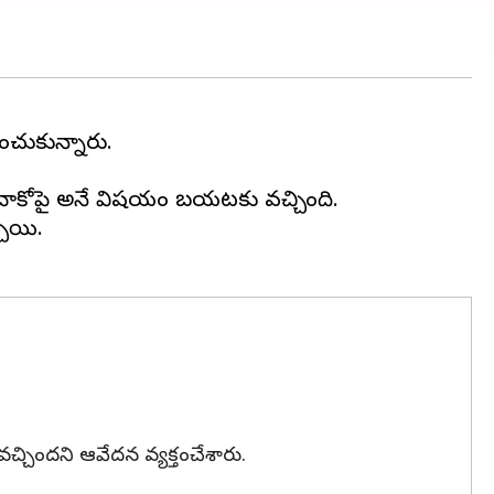
ంచుకున్నారు.
 చాకోపై అనే విషయం బయటకు వచ్చింది.
చాయి.
చ్చిందని ఆవేదన వ్యక్తంచేశారు.