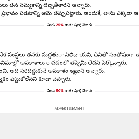
ు తన నమ్మకాన్ని దెబ్బతీశారని అన్నారు.
కూల ప్రభావం పడటాన్ని ఆమె తప్పుపట్టారు. అందుకే, తాను ఎక్కడా ఆ న
మీరు
25%
శాతం పూర్తి చేశారు
నేక సంస్థలు తనకు మద్దతుగా నిలిచాయని, దీనితో సంతోషంగా ఉం
సినిమాల్లో అవకాశాలు రావడంలో తప్పేమీ లేదని పేర్కొన్నారు.
చి, అది సరిదిద్దుకునే అవకాశం ఇవ్వాలని అన్నారు.
 పెట్టుకోలేనని కూడా చెప్పారు.
మీరు
50%
శాతం పూర్తి చేశారు
ADVERTISEMENT