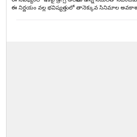
ఈ నేపథ్యంలో ఇకపై డ్రగ్స్ అలవాటు ఉన్న నటులతో నటించకూడద
ఈ నిర్ణయం వల్ల భవిష్యత్తులో తానెక్కువ సినిమాల అవకాశ