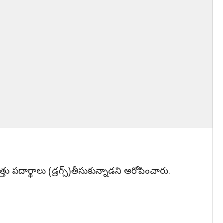
ార్థాలు (డ్రగ్స్‌)తీసుకున్నాడని ఆరోపించారు.