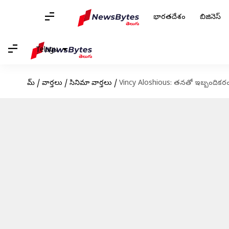
భారతదేశం
బిజినెస్
Telugu
హోమ్
/
వార్తలు
/
సినిమా వార్తలు
/
Vincy Aloshious: తనతో ఇబ్బందికరంగా