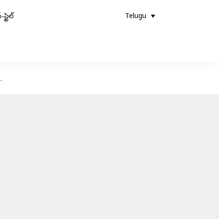
-స్టైల్
Telugu
..