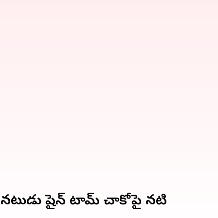
నటుడు షైన్‌ టామ్‌ చాకోపై నటి