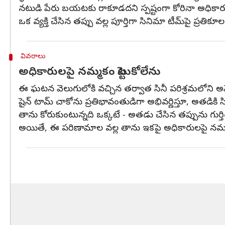
నటుడి పేరు బయటకు రాకూడదని స్పష్టంగా కోరినా అధికారుల
ఒక వ్యక్తి చేసిన తప్పు వల్ల పూర్తిగా సినిమా టీమ్‌పై ప్రతి
వివరాలు
అధికారులపై నమ్మకం పెట్టుకోలేను
ఈ ఘటన వెలుగులోకి వచ్చిన తర్వాత సినీ పరిశ్రమలోని అ
షైన్ టామ్ చాకోను ప్రతిభావంతుడిగా అభివర్ణిస్తూ, అతడికి 
తాను కోరుకుంటున్నది ఒక్కటే - అతడు చేసిన తప్పును గుర్తిం
అయితే, ఈ పరిణామాల వల్ల తాను ఇకపై అధికారులపై నమ్మకం