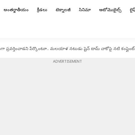
అంతర్జాతీయం
క్రీడలు
టెక్నాలజీ
సినిమా
ఆటోమొబైల్స్
లైఫ్
 ప్రవర్తించాడని పేర్కొంటూ.. మలయాళ నటుడు షైన్‌ టామ్‌ చాకోపై నటి కంప్లైంట్
ADVERTISEMENT