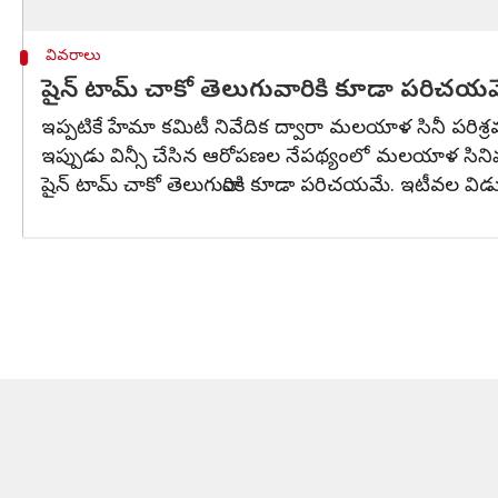
వివరాలు
షైన్‌ టామ్‌ చాకో తెలుగువారికి కూడా పరిచయ
ఇప్పటికే హేమా కమిటీ నివేదిక ద్వారా మలయాళ సినీ పరిశ్రమ
ఇప్పుడు విన్సీ చేసిన ఆరోపణల నేపథ్యంలో మలయాళ సినిమా ఇ
షైన్‌ టామ్‌ చాకో తెలుగువారికి కూడా పరిచయమే. ఇటీవల వ