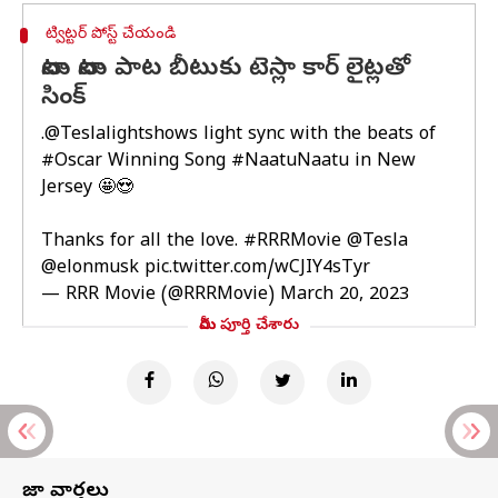
ట్విట్టర్ పోస్ట్ చేయండి
నాటు నాటు పాట బీటుకు టెస్లా కార్ లైట్లతో
సింక్
.
@Teslalightshows
light sync with the beats of
#Oscar
Winning Song
#NaatuNaatu
in New
Jersey 🤩😍
Thanks for all the love.
#RRRMovie
@Tesla
@elonmusk
pic.twitter.com/wCJIY4sTyr
— RRR Movie (@RRRMovie)
March 20, 2023
మీరు పూర్తి చేశారు
తాజా వార్తలు