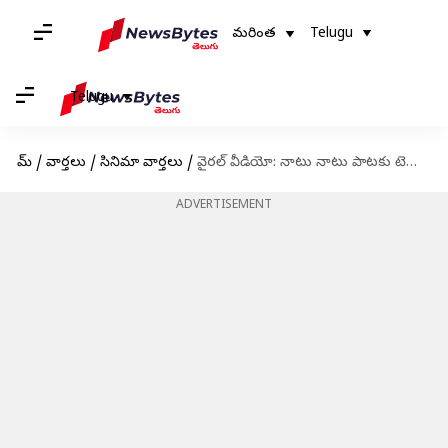
మరింత
Telugu
Telugu
హోమ్
/
వార్తలు
/
సినిమా వార్తలు
/
వైరల్ వీడియో: నాటు నాటు పాటకు టెస్లా కార్ లైట్ల తో సింక్ చూస్తే ఆశ్చర్యపోవాల్సిందే
ADVERTISEMENT