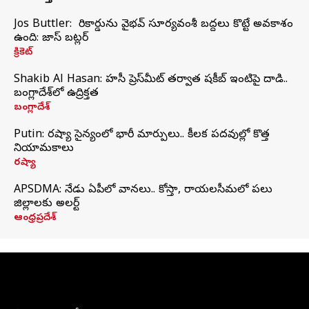
Jos Buttler: నా రికార్డును వైభవ్ సూర్యవంశీ బద్దలు కొట్టే అవకాశం
ఉంది: జాస్ బట్లర్
క్రికెట్
Shakib Al Hasan: హసీనా ప్రెస్‌మీట్‌ తర్వాత షకీబ్‌ ఇంటిపై దాడి..
బంగ్లాదేశ్‌లో ఉద్రిక్తత
బంగ్లాదేశ్
Putin: రష్యా సైన్యంలో భారీ మార్పులు.. కీలక పదవుల్లో కొత్త
నియామకాలు
రష్యా
APSDMA: నేడు ఏపీలో వానలు.. కోస్తా, రాయలసీమలో పలు
జిల్లాలకు అలర్ట్
ఆంధ్రప్రదేశ్