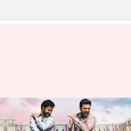
వైరల్ వీడియో: నాటు నాటు పాటకు
టెస్లా కార్ లైట్ల తో సింక్ చూస్తే
ఆశ్చర్యపోవాల్సిందే