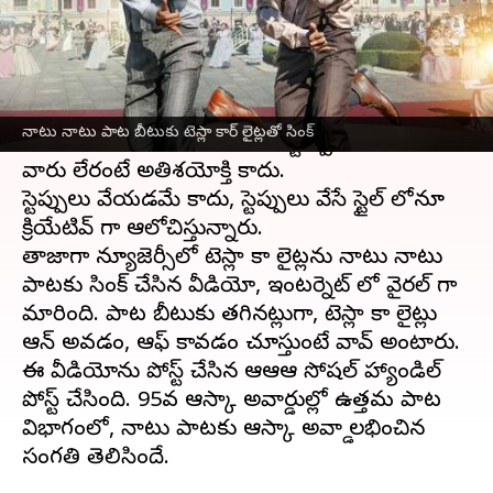
వ్రాసిన వారు
Mar 20, 2023
02:45 pm
Sriram Pranateja
ఈ వార్తాకథనం ఏంటి
ఆర్ఆర్ఆర్ లోని
నాటు నాటు పాట
రీచ్ అంతకంతకూ
నాటు నాటు పాట బీటుకు టెస్లా కార్ లైట్లతో సింక్
పెరుగుతూనే ఉంది. ఈ పాటకు స్టెప్పులు వేయని
వారు లేరంటే అతిశయోక్తి కాదు.
స్టెప్పులు వేయడమే కాదు, స్టెప్పులు వేసే స్టైల్ లోనూ
క్రియేటివ్ గా ఆలోచిస్తున్నారు.
తాజాగా న్యూజెర్సీలో టెస్లా కార్ లైట్లను నాటు నాటు
పాటకు సింక్ చేసిన వీడియో, ఇంటర్నెట్ లో వైరల్ గా
మారింది. పాట బీటుకు తగినట్లుగా, టెస్లా కార్ లైట్లు
ఆన్ అవడం, ఆఫ్ కావడం చూస్తుంటే వావ్ అంటారు.
ఈ వీడియోను పోస్ట్ చేసిన ఆర్ఆర్ఆర్ సోషల్ హ్యాండిల్
పోస్ట్ చేసింది. 95వ ఆస్కార్ అవార్డుల్లో ఉత్తమ పాట
విభాగంలో, నాటు పాటకు ఆస్కార్ అవార్డ్ లభించిన