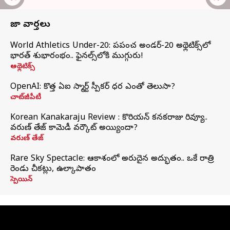
తాజా వార్తలు
World Athletics Under-20: ప్రపంచ అండర్-20 అథ్లెటిక్స్‌లో
భారత్‌ శుభారంభం.. ఫైనల్స్‌లోకి ముగ్గురు!
అథ్లెటిక్స్
OpenAI: కొత్త ఏఐ స్మార్ట్ స్పీకర్ ధర ఎంతో తెలుసా?
చాట్‌జీపీటీ
Korean Kanakaraju Review : కొరియన్ కనకరాజు రివ్యూ..
వరుణ్ తేజ్ కామెడీ వర్కౌట్ అయ్యిందా?
వరుణ్ తేజ్
Rare Sky Spectacle: ఆకాశంలో అరుదైన అద్భుతం.. ఒకే రాత్రి
రెండు చీకట్లు, ఉల్కాపాతం
స్పెయిన్