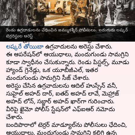
వ్రాసిన వారు
Sep 25, 2023
09:36 am
Stalin
ఈ వార్తాకథనం ఏంటి
రెండు ఉగ్రదాడులను చేధించిన జమ్ముకశ్మీర్ పోలీసులు.. ఐదుగురు లష్కర్
జమ్ముకశ్మీర్‌
లో కుల్గాం పోలీసులు రెండు టెర్రర్
టెర్రరిస్టుల అరెస్ట్
మాడ్యూళ్లను చేధించారు. ఈ సందర్భంగా ఐదుగురు
లష్కరే తోయిబా
ఉగ్రవాదులను అరెస్టు చేశారు.
ఈ ఆపరేషన్‌లో ఆయుధాలు, మందుగుండు సామగ్రిని
కూడా స్వాధీనం చేసుకున్నారు. రెండు పిస్టల్స్, మూడు
హ్యాండ్ గ్రెనేడ్లు, ఒక యూబీజీఎల్, ఇతర
మందుగుండు సామగ్రిని సీజ్ చేశారు.
అరెస్టు చేసిన ఉగ్రవాదులను ఆదిల్ హుస్సేన్ వనీ,
సుహైల్ అహ్మద్ దార్, ఐత్మద్ అహ్మద్ లావే, మెహ్రాజ్
అహ్మద్ లోన్, సబ్జార్ అహ్మద్ ఖార్‌గా గురించారు.
వీరిపై ఖైమో పోలీస్ స్టేషన్‌లో ఎఫ్‌ఐఆర్ నమోదు
చేశారు.
బందిపొరాలో టెర్రర్ మాడ్యూల్‌ను పోలీసులు ఛేదించి,
ఆయుధాలు, మందుగుండు సామగ్రిని కలిగి ఉన్న