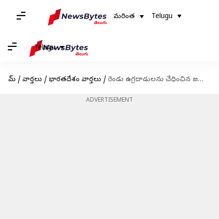
మరింత
Telugu
Telugu
హోమ్
/
వార్తలు
/
భారతదేశం వార్తలు
/
రెండు ఉగ్రదాడులను చేధించిన జమ్ముకశ్మీర్ పోలీసులు.. ఐదుగురు లష్కర్ టెర్రరిస్టుల అరెస్ట్
ADVERTISEMENT