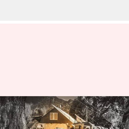
రెండు ఉగ్రదాడులను చేధించిన
జమ్ముకశ్మీర్ పోలీసులు.. ఐదుగురు
లష్కర్ టెర్రరిస్టుల అరెస్ట్