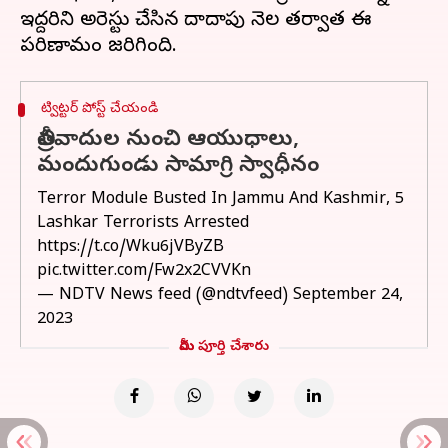
ఇద్దరిని అరెస్టు చేసిన దాదాపు నెల తర్వాత ఈ
ట్విట్టర్ పోస్ట్ చేయండి
తీవ్రవాదుల నుంచి ఆయుధాలు,
మందుగుండు సామాగ్రి స్వాధీనం
Terror Module Busted In Jammu And Kashmir, 5
Lashkar Terrorists Arrested
https://t.co/Wku6jVByZB
pic.twitter.com/Fw2x2CVVKn
— NDTV News feed (@ndtvfeed)
September 24,
2023
మీరు పూర్తి చేశారు