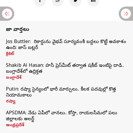
తాజా వార్తలు
Jos Buttler: నా రికార్డును వైభవ్ సూర్యవంశీ బద్దలు కొట్టే అవకాశం
ఉంది: జాస్ బట్లర్
క్రికెట్
Shakib Al Hasan: హసీనా ప్రెస్‌మీట్‌ తర్వాత షకీబ్‌ ఇంటిపై దాడి..
బంగ్లాదేశ్‌లో ఉద్రిక్తత
బంగ్లాదేశ్
Putin: రష్యా సైన్యంలో భారీ మార్పులు.. కీలక పదవుల్లో కొత్త
నియామకాలు
రష్యా
APSDMA: నేడు ఏపీలో వానలు.. కోస్తా, రాయలసీమలో పలు
జిల్లాలకు అలర్ట్
ఆంధ్రప్రదేశ్