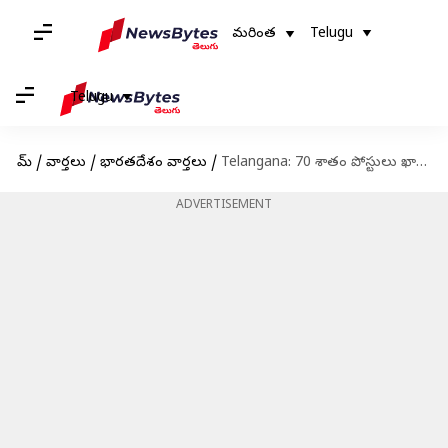
మరింత
Telugu
Telugu
హోమ్
/
వార్తలు
/
భారతదేశం వార్తలు
/
Telangana: 70 శాతం పోస్టులు ఖాళీగా ఉన్న బాలసదనాలు.. శిశువిహార్‌ పరిస్థితి ఏంటి?
ADVERTISEMENT