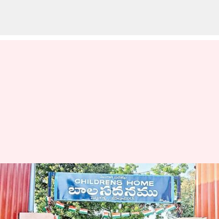
Telangana: 70 శాతం పోస్టులు
ఖాళీగా ఉన్న బాలసదనాలు..
శిశువిహార్‌ పరిస్థితి ఏంటి?