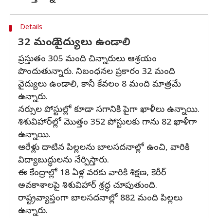
Details
32 మంది వైద్యులు ఉండాలి
ప్రస్తుతం 305 మంది చిన్నారులు ఆశ్రయం
పొందుతున్నారు. నిబంధనల ప్రకారం 32 మంది
వైద్యులు ఉండాలి, కానీ కేవలం 8 మంది మాత్రమే
ఉన్నారు.
నర్సుల పోస్టుల్లో కూడా సగానికి పైగా ఖాళీలు ఉన్నాయి.
శిశువిహార్‌ల్లో మొత్తం 352 పోస్టులకు గాను 82 ఖాళీగా
ఉన్నాయి.
ఆరేళ్లు దాటిన పిల్లలను బాలసదనాల్లో ఉంచి, వారికి
విద్యాబుద్ధులను నేర్పిస్తారు.
ఈ కేంద్రాల్లో 18 ఏళ్ల వరకు వారికి శిక్షణ, కెరీర్‌
అవకాశాలపై శిశువిహార్‌ శ్రద్ధ చూపుతుంది.
రాష్ట్రవ్యాప్తంగా బాలసదనాల్లో 882 మంది పిల్లలు
ఉన్నారు.