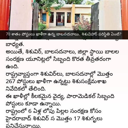
వ్రాసిన వారు
Jun 23, 2025
11:54 am
Jayachandra Akuri
ఈ వార్తాకథనం ఏంటి
అసహాయ పరిస్థితుల్లో ఉన్న, అనాథలుగా విడిచిపెట్టిన
70 శాతం పోస్టులు ఖాళీగా ఉన్న బాలసదనాలు.. శిశువిహార్‌ పరిస్థితి ఏంటి?
చిన్నారులను సంరక్షించడం శిశు సంక్షేమశాఖ ముఖ్య
బాధ్యత.
అయితే, శిశువిహార్‌, బాలసదనాలు, జిల్లా స్థాయి బాలల
సంరక్షణ యూనిట్లలో సిబ్బంది కొరత తీవ్రతరంగా
ఉంది.
రాష్ట్రవ్యాప్తంగా శిశువిహార్‌లు, బాలసదనాల్లో మొత్తం
267 పోస్టులు ఖాళీగా ఉన్నట్టు శిశుసంక్షేమశాఖ
నివేదికలో తేలింది.
ఈ ఖాళీల్లో కీలకమైన వైద్య, పారామెడికల్‌ సిబ్బంది
పోస్టులు కూడా ఉన్నాయి.
రాష్ట్రంలో 6 ఏళ్ల లోపు పిల్లల సంరక్షణ కోసం
హైదరాబాద్‌ శిశువిహార్‌ సహా మొత్తం 17 శిశుగృహాలు