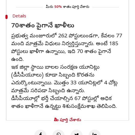
మీరు
50%
శాతం పూర్తి చేశారు
Details
70శాతం పైగానే ఖాళీలు
ప్రభుత్వ మంజూరులో 262 పోస్టులుండగా, కేవలం 77
మంది మాత్రమే విధులు నిర్వర్తిస్తున్నారు. అంటే 185
పోస్టులు ఖాళీగా ఉన్నాయి, ఇది 70 శాతం పైగానే
ఉంది.
ఇక జిల్లా స్థాయి బాలల సంరక్షణ యూనిట్లు
(డీసీపీయూలు) కూడా సిబ్బంది కొరతను
ఎదుర్కొంటున్నాయి. మొత్తం 33 యూనిట్లలో 4 చోట్ల
మాత్రమే సరిపడా సిబ్బంది ఉన్నారు.
డీసీపీయూల్లో భర్తీ చేయాల్సిన 67 పోస్టుల్లో అధిక
శాతం ఖాళీగానే ఉన్నట్టు శిశుసంక్షేమశాఖ తెలిపింది.
మీరు పూర్తి చేశారు