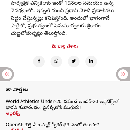
సార్వత్రిక ఎన్నికలకు ఇంకో 15నెలల సమయం ఉన్న
నేపథ్యంలో.. ఇప్పటి నుంచి ప్రధాని మోదీ ప్రణాళికలు
సిద్ధం చేస్తున్నట్లు కనిపిస్తోంది. అందులో భాగంగానే
పార్టీలో, ప్రభుత్వంలో పెనుమార్పులకు శ్రీకారం
చుట్టబోతున్నట్లు తెలుస్తోంది.
మీరు పూర్తి చేశారు
తాజా వార్తలు
World Athletics Under-20: ప్రపంచ అండర్-20 అథ్లెటిక్స్‌లో
భారత్‌ శుభారంభం.. ఫైనల్స్‌లోకి ముగ్గురు!
అథ్లెటిక్స్
OpenAI: కొత్త ఏఐ స్మార్ట్ స్పీకర్ ధర ఎంతో తెలుసా?