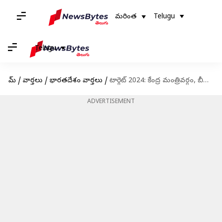
మరింత
Telugu
Telugu
హోమ్
/
వార్తలు
/
భారతదేశం వార్తలు
/
టార్గెట్ 2024: కేంద్ర మంత్రివర్గం, బీజేపీలో భారీ మార్పులకు మోదీ స్కెచ్
ADVERTISEMENT