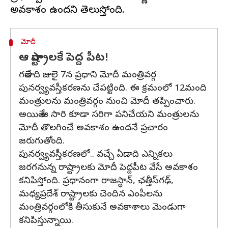
మోదీ
ఆ రాష్ట్రాలకే పెద్ద పీట!
గతేడాది జులై 7న ప్రధాని మోదీ మంత్రివర్గ
పునర్వ్యవస్తీకరణను చేపట్టింది. ఈ క్రమంలో 12మంది
మంత్రులను మంత్రివర్గం నుంచి మోదీ తప్పించారు.
అయితే ఆ సారి కూడా సరిగా పనిచేయని మంత్రులను
మోదీ తొలగించే అవకాశం ఉందనే ప్రచారం
జరుగుతోంది.
పునర్వ్యవస్తీకరణలో.. వచ్చే ఏడాది ఎన్నికలు
జరగనున్న రాష్ట్రాలకు మోదీ పెద్దపీట వేసే అవకాశం
కనిపిస్తోంది. ప్రధానంగా రాజస్థాన్, ఛత్తీస్‌గఢ్,
మధ్యప్రదేశ్ రాష్ట్రాలకు చెందిన ఎంపీలను
మంత్రివర్గంలోకి తీసుకునే అవకాశాలు మెండుగా
కనిపిస్తున్నాయి.