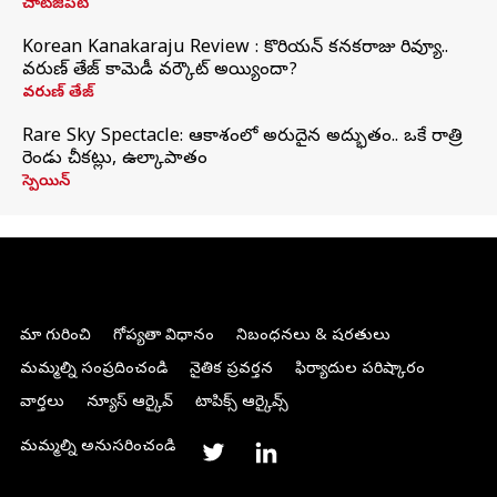
చాట్‌జీపీటీ
Korean Kanakaraju Review : కొరియన్ కనకరాజు రివ్యూ..
వరుణ్ తేజ్ కామెడీ వర్కౌట్ అయ్యిందా?
వరుణ్ తేజ్
Rare Sky Spectacle: ఆకాశంలో అరుదైన అద్భుతం.. ఒకే రాత్రి
రెండు చీకట్లు, ఉల్కాపాతం
స్పెయిన్
మా గురించి
గోప్యతా విధానం
నిబంధనలు & షరతులు
మమ్మల్ని సంప్రదించండి
నైతిక ప్రవర్తన
ఫిర్యాదుల పరిష్కారం
వార్తలు
న్యూస్ ఆర్కైవ్
టాపిక్స్ ఆర్కైవ్స్
మమ్మల్ని అనుసరించండి