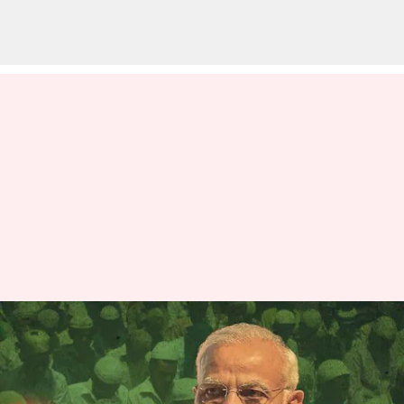
టార్గెట్ 2024: కేంద్ర మంత్రివర్గం,
బీజేపీలో భారీ మార్పులకు మోదీ
స్కెచ్