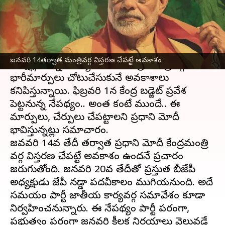
వ్రాసిన వారు
Dec 31, 2022
05:16 pm
Stalin
ఈ వార్తాకథనం ఏంటి
2023లో 9 రాష్ట్రాల్లో అసెంబ్లీ ఎన్నికలు.. 2024లో లోక్‌సభ
జనవరి 14తర్వాత మంత్రివర్గ విస్తరణ చేపట్టే అవకాశం
ఎలక్షన్లు ఉన్న నేపథ్యంలో బీజేపీలో, కేంద్ర మంత్రివర్గంలో
భారీమార్పులు చోటుచేసుకునే అవకాశాలు
కనిపిస్తున్నాయి. ఫిబ్రవరి 1న కేంద్ర బడ్జెట్ ప్రవేశ
పెట్టనున్న నేపథ్యంలో.. అంత కంటే ముందే.. ఈ
మార్పులు, చేర్పులు చేపట్టాలని ప్రధాని మోదీ
భావిస్తున్నట్లు సమాచారం.
జవవరి 14వ తేదీ తర్వాత ప్రధాని మోదీ కేంద్ర‌మంత్రి
వర్గ విస్తరణ చేపట్టే అవకాశం ఉందనే ప్రచారం
జరుగుతోంది. జనవరి 20వ తేదీతో ప్రస్తుత బీజేపీ
అధ్యక్షుడు జేపీ నడ్డా పదవీకాలం ముగియనుంది. అదే
సమయంలో పార్టీ జాతీయ కార్యవర్గ సమావేశం కూడా
నిర్వహించనున్నారు. ఈ నేపథ్యంలో పార్టీ పరంగా,
ప్రభుత్వం పరంగా జనవరిలో కీలక నిర్ణయాలు వెలువడే