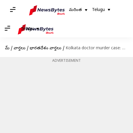
మరింత
Telugu
Telugu
హోమ్
/
వార్తలు
/
భారతదేశం వార్తలు
/
Kolkata doctor murder case: కోల్‌కతా ఆర్జీకర్‌ వైద్యురాలి మృతదేహంపై మహిళ డీఎన్ఏ ఆనవాళ్లు..!
ADVERTISEMENT