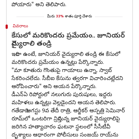
పోయారు" అని తెలిపారు.
మీరు
33%
శాతం పూర్తి చేశారు
వివరాలు
కేసులో మరికొందరు ప్రమేయం.. జూనియర్
వైద్యురాలి తండ్రి
ఇదిలా ఉంటే, జూనియర్ వైద్యురాలి తండ్రి ఈ కేసులో
మరికొందరు ప్రమేయం ఉన్నట్లు పేర్కొన్నారు.
"మా కూతురు గొంతుపై గాయాలు ఉన్నా, స్వాబ్
సేకరించలేదు. సీబీఐ కేసును త్వరగా విచారించట్లేదని
ఆరోపించారు" అని ఆయన పేర్కొన్నారు.
డీఎన్ఏ రిపోర్టులో నలుగురు పురుషులు, ఇద్దరు
మహిళలు ఉన్నట్లు వెల్లడైందని ఆయన తెలిపారు.
గతేడాది ఆగస్టు 9వ తేదీ రాత్రి, ఆర్జీకర్ ఆస్పత్రి సెమినార్
రూమ్‌లో ఒంటరిగా నిద్రిస్తున్న జూనియర్ వైద్యురాలిపై
జరిగిన హత్యాచారం ఘటనా స్థలంలో సీసీటీవీ
దృశ్యాలు ఆధారంగా పోలీసులు సంజయ్ రాయ్‌ను