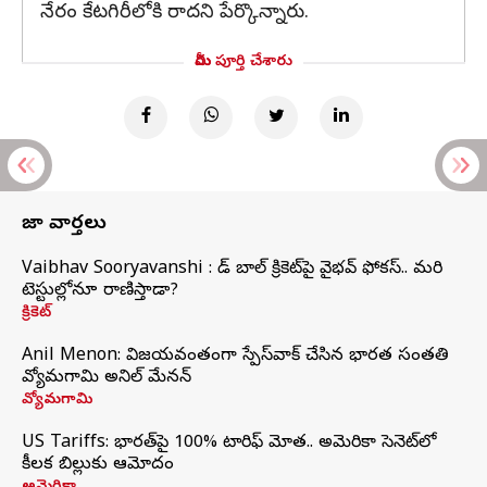
నేరం కేటగిరీలోకి రాదని పేర్కొన్నారు.
మీరు పూర్తి చేశారు
తాజా వార్తలు
Vaibhav Sooryavanshi : రెడ్ బాల్ క్రికెట్‌పై వైభవ్ ఫోకస్.. మరి
టెస్టుల్లోనూ రాణిస్తాడా?
క్రికెట్
Anil Menon: విజయవంతంగా స్పేస్‌వాక్‌ చేసిన భారత సంతతి
వ్యోమగామి అనిల్‌ మేనన్
వ్యోమగామి
US Tariffs: భారత్‌పై 100% టారిఫ్‌ మోత.. అమెరికా సెనెట్‌లో
కీలక బిల్లుకు ఆమోదం