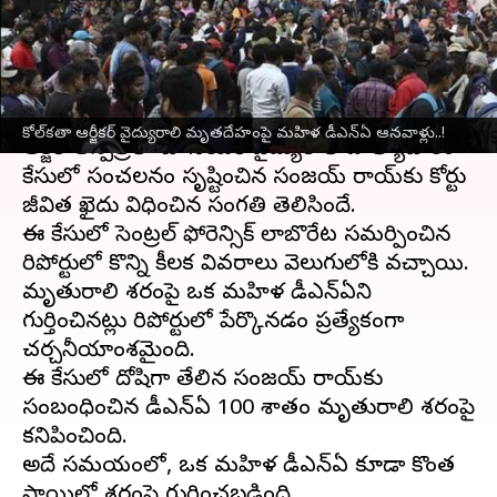
ఆనవాళ్లు..!
వ్రాసిన వారు
Jan 21, 2025
12:29 pm
Sirish Praharaju
ఈ వార్తాకథనం ఏంటి
కోల్‌కతా ఆర్జీకర్‌ వైద్యురాలి మృతదేహంపై మహిళ డీఎన్ఏ ఆనవాళ్లు..!
ఆర్జీకర్ ఆస్పత్రిలో జూనియర్ వైద్యురాలి హత్యాచారం
కేసులో సంచలనం సృష్టించిన సంజయ్ రాయ్‌కు కోర్టు
జీవిత ఖైదు విధించిన సంగతి తెలిసిందే.
ఈ కేసులో సెంట్రల్ ఫోరెన్సిక్ లాబొరేటరీ సమర్పించిన
రిపోర్టులో కొన్ని కీలక వివరాలు వెలుగులోకి వచ్చాయి.
మృతురాలి శరీరంపై ఒక మహిళ డీఎన్ఏని
గుర్తించినట్లు రిపోర్టులో పేర్కొనడం ప్రత్యేకంగా
చర్చనీయాంశమైంది.
ఈ కేసులో దోషిగా తేలిన సంజయ్ రాయ్‌కు
సంబంధించిన డీఎన్ఏ 100 శాతం మృతురాలి శరీరంపై
కనిపించింది.
అదే సమయంలో, ఒక మహిళ డీఎన్ఏ కూడా కొంత
స్థాయిలో శరీరంపై గుర్తించబడింది.