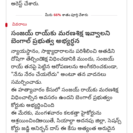
అరెస్ట్ చేశారు.
మీరు
66%
శాతం పూర్తి చేశారు
వివరాలు
సంజయ్ రాయ్‌కు మరణశిక్ష ఇవ్వాలని
బెంగాల్ ప్రభుత్వ అభ్యర్థన
న్యాయస్థానం, సాక్ష్యాధారాలను పరిశీలించి అతడిని
దోషిగా తేల్చింది. శిక్ష విధించడానికి ముందు, సంజయ్
రాయ్ తనపై పెట్టిన ఆరోపణలను అంగీకరించకుండా,
"నేను నేరం చేయలేదు" అంటూ తన వాదనలు
సమర్పించాడు.
ఈ హత్యాచారం కేసులో సంజయ్ రాయ్‌కు మరణశిక్ష
విధించాల్సిన అవసరం ఉందని బెంగాల్ ప్రభుత్వం
కోర్టుకు అభ్యర్థించింది.
ఈ మేరకు, మంగళవారం కలకత్తా హైకోర్టును
ఆశ్రయించింది. అయితే, సియాల్దా అదనపు జిల్లా, సెషన్స్
కోర్టు జడ్జి అనిర్బన్ దాస్ ఈ కేసు అత్యంత అరుదైన