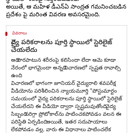
అయితే, ఆ మహిళ డీఎన్ఏ సాంద్రత గమనించబడిన
వివరాలు
వైద్య పరికరాలను పూర్తి స్థాయిలో స్టెరిలైజ్
చేయలేదు
అది పొరపాటున శరీరంపై కలిసిందా లేదా ఆమె కూడా
నేరంలో భాగమైందా అన్నది విచారణలో స్పష్టత రావాల్సి
ఉంది.
విచారణలో భాగంగా జూనియర్ వైద్యురాలి శవపరీక్ష
వీడియోను పరిశీలించిన న్యాయమూర్తి "పోస్టుమార్టం
సమయంలో వైద్య పరికరాలను పూర్తి స్థాయిలో స్టెరిలైజ్
చేయలేదని ఈ వీడియో ద్వారా స్పష్టమవుతోంది. వైద్య
సిబ్బంది సరిగ్గా ప్రోటోకాల్‌ను పాటించకపోవడం వలన ఈ
పరిస్థితి ఏర్పడింది. అయితే, ఇతర సదుపాయాలు
లేకపోవడం వల్ల, వారు ఈ విధానాలు పాటించలేక