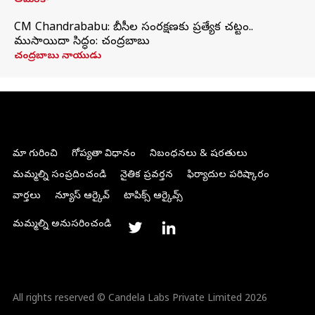
అమెరికా
CM Chandrababu: బీసీల సంరక్షణకు ప్రత్యేక చట్టం..
ముసాయిదా సిద్ధం: చంద్రబాబు
చంద్రబాబు నాయుడు
మా గురించి
గోప్యతా విధానం
నిబంధనలు & షరతులు
మమ్మల్ని సంప్రదించండి
నైతిక ప్రవర్తన
ఫిర్యాదుల పరిష్కారం
వార్తలు
న్యూస్ ఆర్కైవ్
టాపిక్స్ ఆర్కైవ్స్
మమ్మల్ని అనుసరించండి
All rights reserved © Candela Labs Private Limited 2026