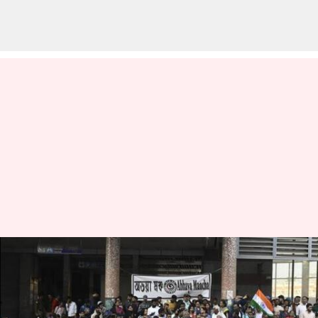
Kolkata doctor murder case:
కోల్‌కతా ఆర్జీకర్‌ వైద్యురాలి
మృతదేహంపై మహిళ డీఎన్ఏ