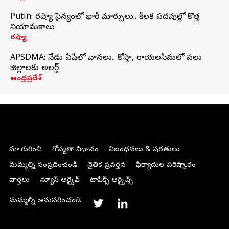
Putin: రష్యా సైన్యంలో భారీ మార్పులు.. కీలక పదవుల్లో కొత్త
నియామకాలు
రష్యా
APSDMA: నేడు ఏపీలో వానలు.. కోస్తా, రాయలసీమలో పలు
జిల్లాలకు అలర్ట్
ఆంధ్రప్రదేశ్
మా గురించి
గోప్యతా విధానం
నిబంధనలు & షరతులు
మమ్మల్ని సంప్రదించండి
నైతిక ప్రవర్తన
ఫిర్యాదుల పరిష్కారం
వార్తలు
న్యూస్ ఆర్కైవ్
టాపిక్స్ ఆర్కైవ్స్
మమ్మల్ని అనుసరించండి