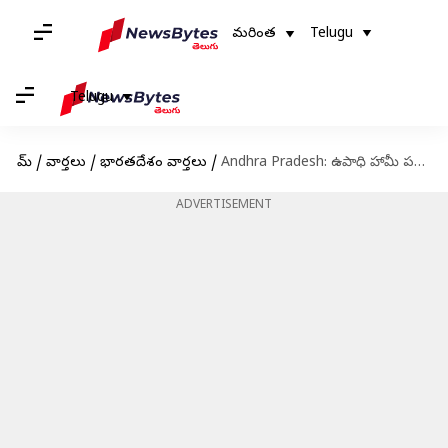
మరింత
Telugu
Telugu
హోమ్
/
వార్తలు
/
భారతదేశం వార్తలు
/
Andhra Pradesh: ఉపాధి హామీ పనుల్లో లక్ష్యాన్ని అధిగమించిన ఆంధ్రప్రదేశ్‌
ADVERTISEMENT