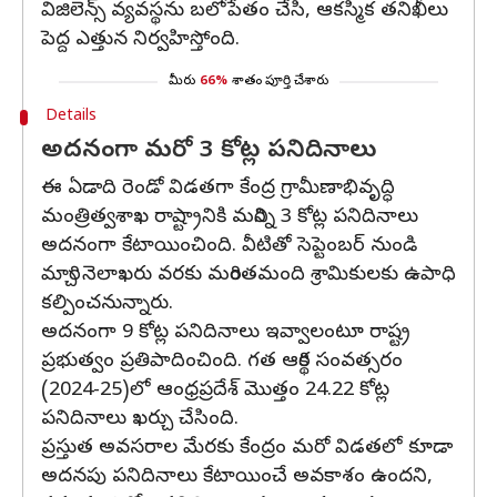
విజిలెన్స్‌ వ్యవస్థను బలోపేతం చేసి, ఆకస్మిక తనిఖీలు
పెద్ద ఎత్తున నిర్వహిస్తోంది.
మీరు
66%
శాతం పూర్తి చేశారు
Details
అదనంగా మరో 3 కోట్ల పనిదినాలు
ఈ ఏడాది రెండో విడతగా కేంద్ర గ్రామీణాభివృద్ధి
మంత్రిత్వశాఖ రాష్ట్రానికి మరిన్ని 3 కోట్ల పనిదినాలు
అదనంగా కేటాయించింది. వీటితో సెప్టెంబర్‌ నుండి
మార్చి నెలాఖరు వరకు మరింతమంది శ్రామికులకు ఉపాధి
కల్పించనున్నారు.
అదనంగా 9 కోట్ల పనిదినాలు ఇవ్వాలంటూ రాష్ట్ర
ప్రభుత్వం ప్రతిపాదించింది. గత ఆర్థిక సంవత్సరం
(2024-25)లో ఆంధ్రప్రదేశ్‌ మొత్తం 24.22 కోట్ల
పనిదినాలు ఖర్చు చేసింది.
ప్రస్తుత అవసరాల మేరకు కేంద్రం మరో విడతలో కూడా
అదనపు పనిదినాలు కేటాయించే అవకాశం ఉందని,