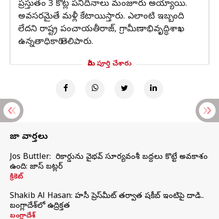
ప్రస్తుతం 3 కోట్ల పనిదినాలు మంజూరు అయ్యాయి.
అవసరమైతే మళ్లీ కేటాయిస్తారు. ఎలాంటి ఇబ్బంది
లేదని రాష్ట్ర పంచాయతీరాజ్‌, గ్రామీణాభివృద్ధిశాఖ
ఉన్నతాధికారి తెలిపారు.
మీరు పూర్తి చేశారు
తాజా వార్తలు
Jos Buttler: నా రికార్డును వైభవ్ సూర్యవంశీ బద్దలు కొట్టే అవకాశం
ఉంది: జాస్ బట్లర్
క్రికెట్
Shakib Al Hasan: హసీనా ప్రెస్‌మీట్‌ తర్వాత షకీబ్‌ ఇంటిపై దాడి..
బంగ్లాదేశ్‌లో ఉద్రిక్తత
బంగ్లాదేశ్