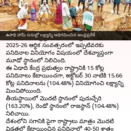
వ్రాసిన వారు
Nov 04, 2025
02:53 pm
Jayachandra Akuri
ఈ వార్తాకథనం ఏంటి
జాతీయ గ్రామీణ ఉపాధి హామీ పథకం (MGNREGS)
ఉపాధి హామీ పనుల్లో లక్ష్యాన్ని అధిగమించిన ఆంధ్రప్రదేశ్
అమలులో ఆంధ్రప్రదేశ్‌ మరోసారి ప్రతిభ కనబరిచింది.
2025-26 ఆర్థిక సంవత్సరంలో ఇప్పటివరకు
పనిదినాల వినియోగం విషయంలో దేశవ్యాప్తంగా
మూడో స్థానంలో నిలిచింది.
ఈ ఏడాది కేంద్ర ప్రభుత్వం రాష్ట్రానికి 15 కోట్ల
పనిదినాలు కేటాయించగా, అక్టోబర్‌ 30 నాటికి 15.66
కోట్ల పనిదినాలను (104.48%) వినియోగించి లక్ష్యాన్ని
మించిపోయింది.
జాతీయస్థాయిలో మొదటి స్థానంలో పుదుచ్చేరి
(163.20%), రెండో స్థానంలో రాజస్థాన్‌ (104.48%)
నిలిచాయి.
దేశంలోని సగానికి పైగా రాష్ట్రాలు మాత్రం మొదటి
విడతలో కేటాయించిన పనిదినాల్లో 40-50 శాతం