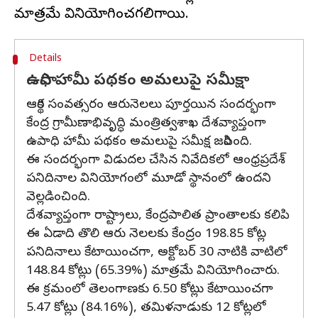
Details
ఉపాధి హామీ పథకం అమలుపై సమీక్షా
ఆర్థిక సంవత్సరం ఆరునెలలు పూర్తయిన సందర్భంగా
కేంద్ర గ్రామీణాభివృద్ధి మంత్రిత్వశాఖ దేశవ్యాప్తంగా
ఉపాధి హామీ పథకం అమలుపై సమీక్ష జరిపింది.
ఈ సందర్భంగా విడుదల చేసిన నివేదికలో ఆంధ్రప్రదేశ్‌
పనిదినాల వినియోగంలో మూడో స్థానంలో ఉందని
వెల్లడించింది.
దేశవ్యాప్తంగా రాష్ట్రాలు, కేంద్రపాలిత ప్రాంతాలకు కలిపి
ఈ ఏడాది తొలి ఆరు నెలలకు కేంద్రం 198.85 కోట్ల
పనిదినాలు కేటాయించగా, అక్టోబర్‌ 30 నాటికి వాటిలో
148.84 కోట్లు (65.39%) మాత్రమే వినియోగించారు.
ఈ క్రమంలో తెలంగాణకు 6.50 కోట్లు కేటాయించగా
5.47 కోట్లు (84.16%), తమిళనాడుకు 12 కోట్లలో