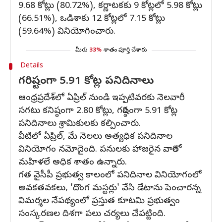
9.68 కోట్లు (80.72%), కర్ణాటకకు 9 కోట్లలో 5.98 కోట్లు
(66.51%), ఒడిశాకు 12 కోట్లలో 7.15 కోట్లు
(59.64%) వినియోగించారు.
మీరు
33%
శాతం పూర్తి చేశారు
Details
గరిష్టంగా 5.91 కోట్ల పనిదినాలు
ఆంధ్రప్రదేశ్‌లో ఏప్రిల్‌ నుండి ఇప్పటివరకు నెలవారీ
సగటు కనిష్ఠంగా 2.80 కోట్లు, గరిష్ఠంగా 5.91 కోట్ల
పనిదినాలు శ్రామికులకు కల్పించారు.
వీటిలో ఏప్రిల్‌, మే నెలలు అత్యధిక పనిదినాల
వినియోగం నమోదైంది. పనులకు హాజరైన వారిలో
మహిళలే అధిక శాతం ఉన్నారు.
గత వైసీపీ ప్రభుత్వ కాలంలో పనిదినాల వినియోగంలో
అవకతవకలు, 'దొంగ మస్టర్లు' వేసి డేటాను పెంచారన్న
విమర్శల నేపథ్యంలో ప్రస్తుత కూటమి ప్రభుత్వం
సంస్కరణల దిశగా పలు చర్యలు చేపట్టింది.