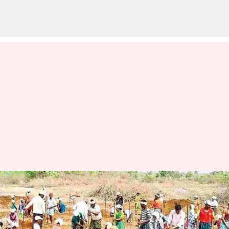
Andhra Pradesh: ఉపాధి హామీ
పనుల్లో లక్ష్యాన్ని అధిగమించిన
ఆంధ్రప్రదేశ్‌