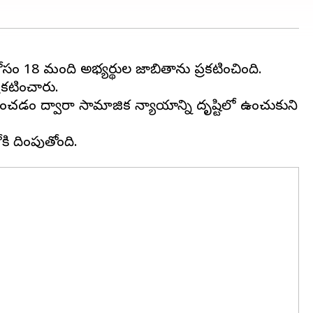
సం 18 మంది అభ్యర్థుల జాబితాను ప్రకటించింది.
్రకటించారు.
్పించడం ద్వారా సామాజిక న్యాయాన్ని దృష్టిలో ఉంచుకుని