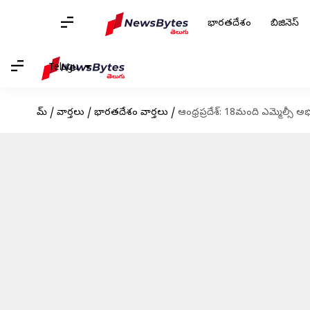
భారతదేశం
బిజినెస్
Telugu
హోమ్
/
వార్తలు
/
భారతదేశం వార్తలు
/
ఆంధ్రప్రదేశ్: 18మంది ఎమ్మెల్సీ అ