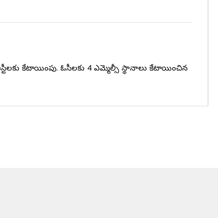
ు, 1 ఎస్టీలకు కేటాయింపు. ఓసీలకు 4 ఎమ్మెల్సీ స్థానాలు కేటాయించిన