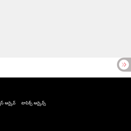
స్ ఆర్కైవ్
టాపిక్స్ ఆర్కైవ్స్