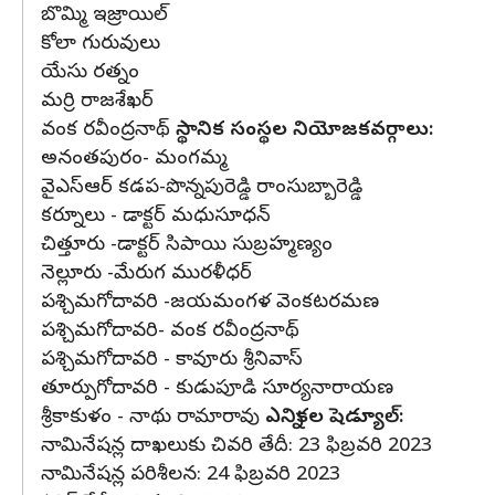
బొమ్మి ఇజ్రాయిల్
కోలా గురువులు
యేసు రత్నం
మర్రి రాజశేఖర్
వంక రవీంద్రనాథ్
స్థానిక సంస్థల నియోజకవర్గాలు:
అనంతపురం- మంగమ్మ
వైఎస్ఆర్ కడప-పొన్నపురెడ్డి రాంసుబ్బారెడ్డి
కర్నూలు - డాక్టర్ మధుసూధన్
చిత్తూరు -డాక్టర్ సిపాయి సుబ్రహ్మణ్యం
నెల్లూరు -మేరుగ మురళీధర్
పశ్చిమగోదావరి -జయమంగళ వెంకటరమణ
పశ్చిమగోదావరి- వంక రవీంద్రనాథ్
పశ్చిమగోదావరి - కావూరు శ్రీనివాస్
తూర్పుగోదావరి - కుడుపూడి సూర్యనారాయణ
శ్రీకాకుళం - నాథు రామారావు
ఎన్నికల షెడ్యూల్:
నామినేషన్ల దాఖలుకు చివరి తేదీ: 23 ఫిబ్రవరి 2023
నామినేషన్ల పరిశీలన: 24 ఫిబ్రవరి 2023