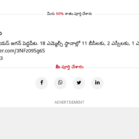
మీరు
50%
శాతం పూర్తి చేశారు
ీ
ీ వైయ‌స్ జ‌గ‌న్ పెద్దపీట. 18 ఎమ్మెల్సీ స్థానాల్లో 11 బీసీలకు, 2 ఎస్సీలక
tter.com/3NFz09Sg6S
23
మీరు పూర్తి చేశారు
ADVERTISEMENT