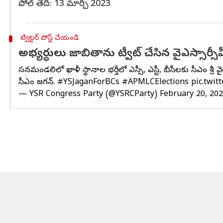
పోల్ తేదీ: 13 మార్చి 2023
ట్విట్టర్ పోస్ట్ చేయండి
అభ్యర్థులు జాబితాను ట్వీట్ చేసిన వైఎస్సార్సీప
శాస‌నమండ‌లిలో ఖాళీ స్థానాల భ‌ర్తీలో ఎస్సీ, ఎస్టీ, బీసీలకు సీఎం శ్ర
సీఎం జగన్.
#YSJaganForBCs
#APMLCElections
pic.twi
— YSR Congress Party (@YSRCParty)
February 20, 20