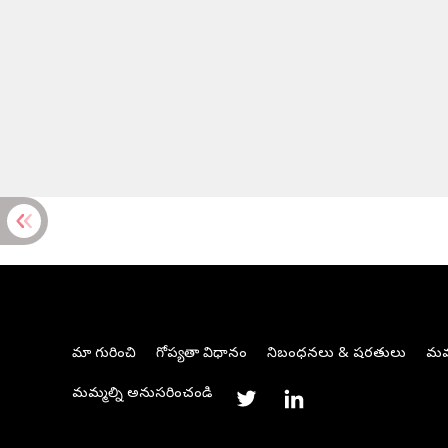
మా గురించి
గోప్యతా విధానం
నిబంధనలు & షరతులు
మమ్
మమ్మల్ని అనుసరించండి