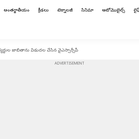
అంతర్జాతీయం
క్రీడలు
టెక్నాలజీ
సినిమా
ఆటోమొబైల్స్
లైఫ్
భ్యర్థుల జాబితాను విడుదల చేసిన వైఎస్సార్సీపీ
ADVERTISEMENT