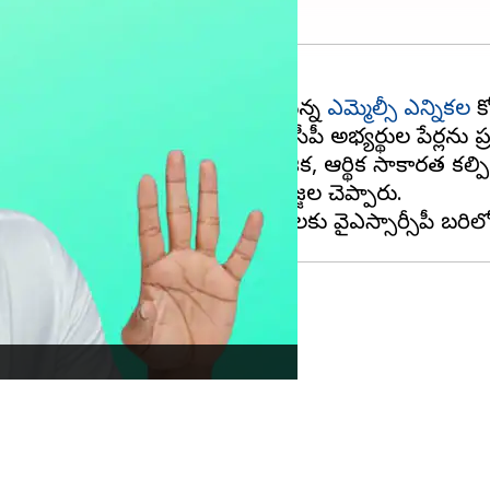
ోటాల కింద మార్చి 13, 2023న జరగనున్న
ఎమ్మెల్సీ ఎన్నికల
కో
) సజ్జల రామకృష్ణారెడ్డి వైఎస్సార్‌సీపీ అభ్యర్థుల పేర్లను ప
ెగలు, మైనార్టీలకు రాజకీయ, సామాజిక, ఆర్థిక సాధికారత కల
గన్‌మోహన్‌రెడ్డి సిద్ధం చేసినట్లు సజ్జల చెప్పారు.