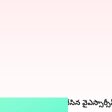
్థుల జాబితాను విడుదల చేసిన వైఎస్సార్సీ