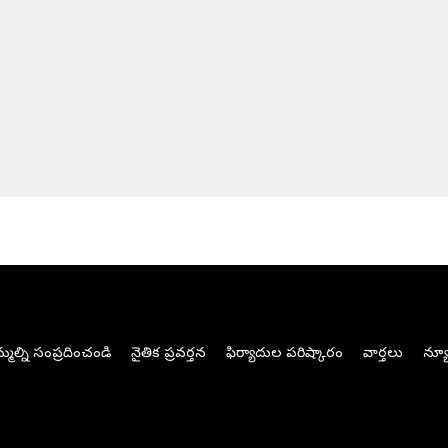
మల్ని సంప్రదించండి
నైతిక ప్రవర్తన
ఫిర్యాదుల పరిష్కారం
వార్తలు
న్యూ