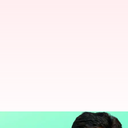
ఆంధ్రప్రదేశ్: 18మంది ఎమ్మెల్సీ అభ్యర