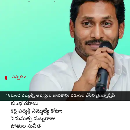
వ్రాసిన వారు
Feb 20, 2023
04:48 pm
Stalin
ఈ వార్తాకథనం ఏంటి
అధికార
వైఎస్సార్ కాంగ్రెస్ పార్టీ
(వైఎస్‌ఆర్‌సీపీ) వివిధ క
వైఎస్సార్‌సీపీ నేత, ప్రభుత్వ సలహాదారు (ప్రజా వ్యవహారాల
వెనుకబడిన తరగతులు, షెడ్యూల్డ్ కులాలు, షెడ్యూల్డ్ త
ఎమ్మెల్సీ ఎన్నికల అభ్యర్థుల పేర్లను ముఖ్యమంత్రి వైఎస్‌ జ
ఎన్నికలు
ఎమ్మెల్సీ అభ్యర్థుల జాబితా ఇదే
గవర్నర్ కోటా:
18మంది ఎమ్మెల్సీ అభ్యర్థుల జాబితాను విడుదల చేసిన వైఎస్సార్సీపీ
కుంభ రవిబాబు
కర్రి పద్మశ్రీ
ఎమ్మెల్యే కోటా:
పెనుమత్స సుబ్బరాజు
పోతుల సునీత