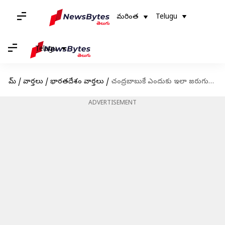
మరింత
Telugu
Telugu
హోమ్
/
వార్తలు
/
భారతదేశం వార్తలు
/
చంద్రబాబుకే ఎందుకు ఇలా జరుగుతోంది? మరోసారి తొక్కిసలాట.. ముగ్గురు మృతి
ADVERTISEMENT