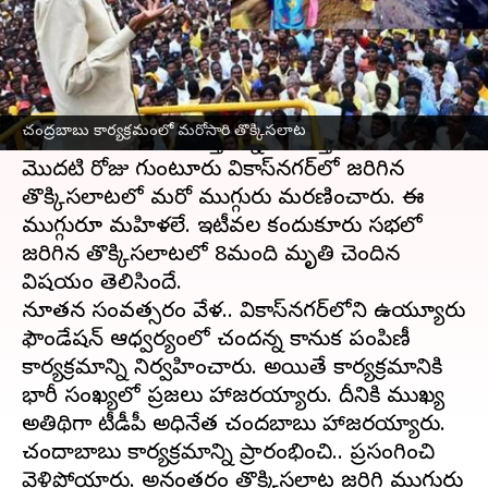
వ్రాసిన వారు
Jan 02, 2023
09:27 am
Stalin
ఈ వార్తాకథనం ఏంటి
చంద్రబాబు సభల్లో వరుస విషాదాలు టీడీపీని
చంద్రబాబు కార్యక్రమంలో మరోసారి తొక్కిసలాట
కలవరపాటుకు గురి చేస్తున్నాయి. కొత్త ఏడాదిలో
మొదటి రోజు గుంటూరు వికాస్‌నగర్‌లో జరిగిన
తొక్కిసలాటలో మరో ముగ్గురు మరణించారు. ఈ
ముగ్గురూ మహిళలే. ఇటీవల కందుకూరు సభలో
జరిగిన తొక్కిసలాటలో 8మంది మృతి చెందిన
విషయం తెలిసిందే.
నూతన సంవత్సరం వేళ.. వికాస్‌నగర్‌లోని ఉయ్యూరు
ఫౌండేషన్ ఆధ్వర్యంలో చంద్రన్న కానుక పంపిణీ
కార్యక్రమాన్ని నిర్వహించారు. అయితే కార్యక్రమానికి
భారీ సంఖ్యలో ప్రజలు హాజరయ్యారు. దీనికి ముఖ్య
అతిథిగా టీడీపీ అధినేత చంద్రబాబు హాజరయ్యారు.
చంద్రాబాబు కార్యక్రమాన్ని ప్రారంభించి.. ప్రసంగించి
వెళ్లిపోయారు. అనంతరం తొక్కిసలాట జరిగి ముగ్గురు