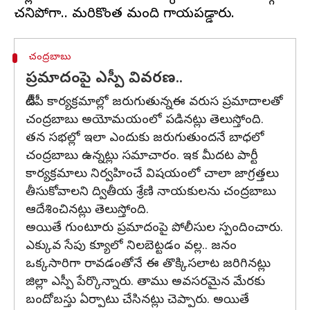
చంద్రబాబు
ప్రమాదంపై ఎస్పీ వివరణ..
టీడీపీ కార్యక్రమాల్లో జరుగుతున్నఈ వరుస ప్రమాదాలతో
చంద్రబాబు అయోమయంలో పడినట్లు తెలుస్తోంది.
తన సభల్లో ఇలా ఎందుకు జరుగుతుందనే బాధలో
చంద్రబాబు ఉన్నట్లు సమాచారం. ఇక మీదట పార్టీ
కార్యక్రమాలు నిర్వహించే విషయంలో చాలా జాగ్రత్తలు
తీసుకోవాలని ద్వితీయ శ్రేణి నాయకులను చంద్రబాబు
ఆదేశించినట్లు తెలుస్తోంది.
అయితే గుంటూరు ప్రమాదంపై పోలీసుల స్పందించారు.
ఎక్కువ సేపు క్యూలో నిలబెట్టడం వల్ల.. జనం
ఒక్కసారిగా రావడంతోనే ఈ తొక్కిసలాట జరిగినట్లు
జిల్లా ఎస్పీ పేర్కొన్నారు. తాము అవసరమైన మేరకు
బందోబస్తు ఏర్పాటు చేసినట్లు చెప్పారు. అయితే