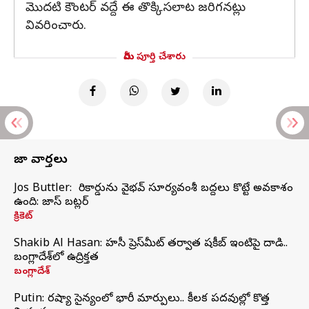
మొదటి కౌంటర్ వద్దే ఈ తొక్కిసలాట జరిగనట్లు
వివరించారు.
మీరు పూర్తి చేశారు
తాజా వార్తలు
Jos Buttler: నా రికార్డును వైభవ్ సూర్యవంశీ బద్దలు కొట్టే అవకాశం
ఉంది: జాస్ బట్లర్
క్రికెట్
Shakib Al Hasan: హసీనా ప్రెస్‌మీట్‌ తర్వాత షకీబ్‌ ఇంటిపై దాడి..
బంగ్లాదేశ్‌లో ఉద్రిక్తత
బంగ్లాదేశ్
Putin: రష్యా సైన్యంలో భారీ మార్పులు.. కీలక పదవుల్లో కొత్త