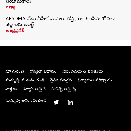
నియామకాలు
రష్యా
APSDMA: నేడు ఏపీలో వానలు.. కోస్తా, రాయలసీమలో పలు
జిల్లాలకు అలర్ట్
ఆంధ్రప్రదేశ్
మా గురించి
గోప్యతా విధానం
నిబంధనలు & షరతులు
మమ్మల్ని సంప్రదించండి
నైతిక ప్రవర్తన
ఫిర్యాదుల పరిష్కారం
వార్తలు
న్యూస్ ఆర్కైవ్
టాపిక్స్ ఆర్కైవ్స్
మమ్మల్ని అనుసరించండి