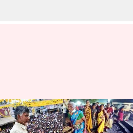
చంద్రబాబుకే ఎందుకు ఇలా
జరుగుతోంది? మరోసారి
తొక్కిసలాట.. ముగ్గురు మృతి