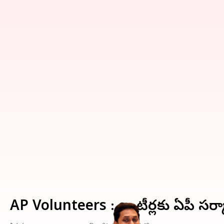
AP Volunteers : వాలంటీర్లకు ఏపీ సర