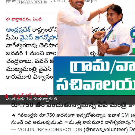
వ్రాసిన వారు
Dec 21, 2023
02:48 pm
TEJAVYAS BESTHA
ఈ వార్తాకథనం ఏంటి
ఆంధ్రప్రదేశ్
రాష్ట్రంలోని వాలంటీర్లకు ప్రభుత్వం శుభవార్
సీఎం
వైఎస్ జగన్మోహన్ రెడ్డి
పుట్టినరోజు సందర్భంగా వా
నాగేశ్వరరావు తెలిపారు.
జనవరి 1 నుంచి వాలంటీర్లకు గౌరవ భృతిని రూ.5 వేల ను
చంద్రబాబు, పవన్ కల్యాణ్'లు రాష్ట్రాన్ని దోచుకోవాలన
ముఖ్యమంత్రి వైఎస్ జగన్ పాలనలో రాష్ట్రం అభివృద్ధి పథ
ట్విట్టర్ పోస్ట్ చేయండి
ఎంత జీతం పెంచుతున్నారంటే
రూ.750 జీతం పెంచుతున్నామన్న ఏపీ మంత్రి 
🔥 *వలంటీర్లకు రూ.750 అదనంగా ఇవ్వబోతున్నాం. ఇవాళ CM జగన్ 
నుంచే ఇది అమలవుతుంది. ≈ మంత్రి కారుమూరి నాగేశ్వరరావు.*
— 𝚅𝙾𝙻𝚄𝙽𝚃𝙴𝙴𝚁 𝙲𝙾𝙽𝙽𝙴𝙲𝚃𝙸𝙾𝙽 (@news_volunteer)
De