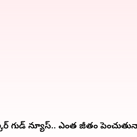
్కార్ గుడ్ న్యూస్.. ఎంత జీతం పెంచుతున