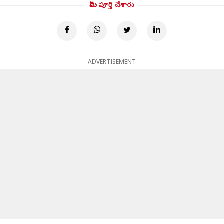
మీరు పూర్తి చేశారు
ADVERTISEMENT