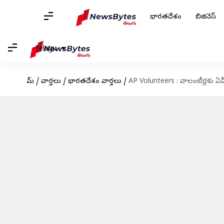
భారతదేశం
బిజినెస్
Telugu
హోమ్
/
వార్తలు
/
భారతదేశం వార్తలు
/
AP Volunteers : వాలంటీర్లకు ఏప