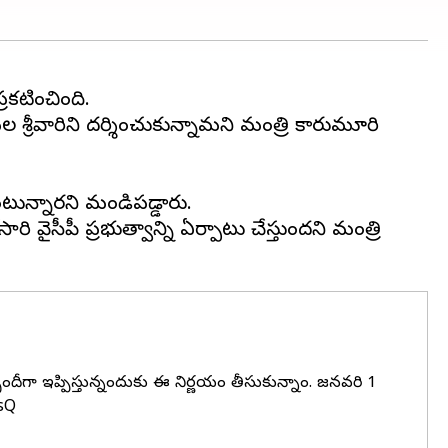
రకటించింది.
శ్రీవారిని దర్శించుకున్నామని మంత్రి కారుమూరి
ంటున్నారని మండిపడ్డారు.
 వైసీపీ ప్రభుత్వాన్ని ఏర్పాటు చేస్తుందని మంత్రి
దీగా ఇప్పిస్తున్నందుకు ఈ నిర్ణయం తీసుకున్నాం. జనవరి 1
sQ