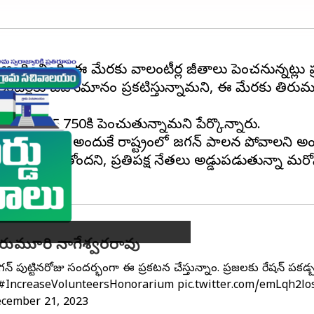
త అందించింది. ఈ మేరకు వాలంటీర్ల జీతాలు పెంచనున్నట్లు ప్
లంటీర్లకు బహుమానం ప్రకటిస్తున్నామని, ఈ మేరకు తిరుమల 
ంచి రూ.5,750కి పెంచుతున్నామని పేర్కొన్నారు.
ి చూస్తున్నారని, అందుకే రాష్ట్రంలో జగన్ పాలన పోవాలని అ
ంలో సాగుతోందని, ప్రతిపక్ష నేతలు అడ్డుపడుతున్నా మరోసారి
కారుమూరి నాగేశ్వరరావు
పుట్టినరోజు సందర్భంగా ఈ ప్రకటన చేస్తున్నాం. ప్రజలకు రేషన్ పకడ్బం
#IncreaseVolunteersHonorarium
pic.twitter.com/emLqh2lo
cember 21, 2023