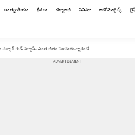
అంతర్జాతీయం
క్రీడలు
టెక్నాలజీ
సినిమా
ఆటోమొబైల్స్
లైఫ్
ీ సర్కార్ గుడ్ న్యూస్.. ఎంత జీతం పెంచుతున్నారంటే
ADVERTISEMENT