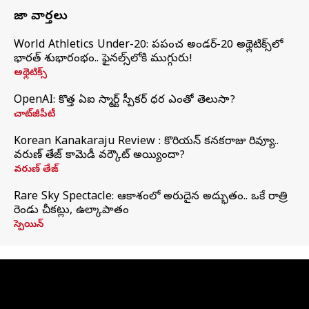
తాజా వార్తలు
World Athletics Under-20: ప్రపంచ అండర్-20 అథ్లెటిక్స్‌లో
భారత్‌ శుభారంభం.. ఫైనల్స్‌లోకి ముగ్గురు!
అథ్లెటిక్స్
OpenAI: కొత్త ఏఐ స్మార్ట్ స్పీకర్ ధర ఎంతో తెలుసా?
చాట్‌జీపీటీ
Korean Kanakaraju Review : కొరియన్ కనకరాజు రివ్యూ..
వరుణ్ తేజ్ కామెడీ వర్కౌట్ అయ్యిందా?
వరుణ్ తేజ్
Rare Sky Spectacle: ఆకాశంలో అరుదైన అద్భుతం.. ఒకే రాత్రి
రెండు చీకట్లు, ఉల్కాపాతం
స్పెయిన్