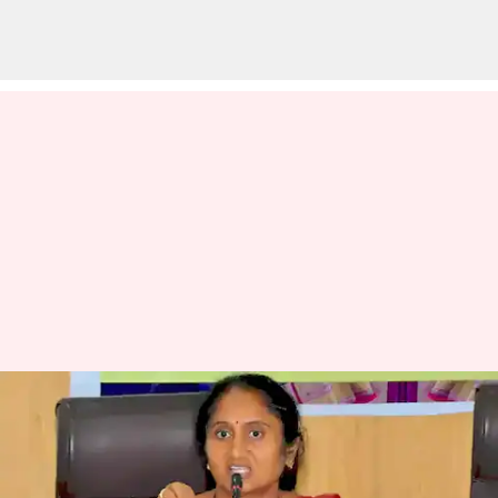
Andrapradesh: రాష్ట్రంలో తొలిసారి
బీసీ రక్షణ చట్టం అమలు: మంత్రి
సవిత