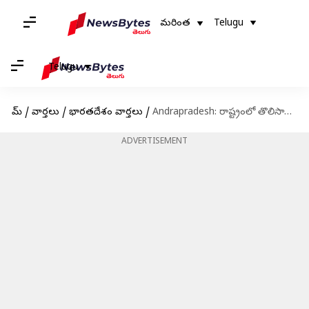
మరింత
Telugu
Telugu
హోమ్
/
వార్తలు
/
భారతదేశం వార్తలు
/
Andrapradesh: రాష్ట్రంలో తొలిసారి బీసీ రక్షణ చట్టం అమలు: మంత్రి సవిత
ADVERTISEMENT