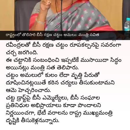
వ్రాసిన వారు
Mar 14, 2026
05:17 pm
Jayachandra Akuri
ఈ వార్తాకథనం ఏంటి
విజయవాడలోని తాడిగడప బీసీ డైరెక్టర్
రాష్ట్రంలో తొలిసారి బీసీ రక్షణ చట్టం అమలు: మంత్రి సవిత
కార్యాలయంలో మంత్రి సవిత, అచ్చెన్నాయుడు, కొల్లు
రవీంద్రలతో బీసీ రక్షణ చట్టం రూపకల్పనపై సవివరంగా
చర్చ జరగింది.
ఈ చట్టానికి సంబంధించి ఇప్పటికే ముసాయిదా సిద్ధం
అయినట్లు మంత్రి సవిత తెలిపారు.
చట్టం అమలులో కులం లేదా వృత్తి పేరుతో
దూషించినట్లయితే కఠిన చర్యలు తీసుకుంటామ‌ని
ఆమె హెచ్చరించారు.
చట్ట డ్రాఫ్ట్‌పై బీసీ ఎమ్మెల్యేలు, బీసీ సంఘాల
ప్రతినిధుల అభిప్రాయాలు కూడా పొందాలని
నిర్ణయించగా, భేటీ వివరాలను రాష్ట్ర ముఖ్యమంత్రి