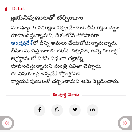
Details
న్యాయనిపుణులతో చర్చించాం
మంచి న్యాయ పరిరక్షణ కల్పించేందుకు బీసీ రక్షణ చట్టం
రూపొందిస్తున్నామని, దేశంలోనే తొలిసారిగా
ఆంధ్రప్రదేశ్‌
లో దీన్ని అమలు చేయబోతున్నామన్నారు.
బీసీల మానప్రాణాలకు భరోసా కల్పిస్తూ, అన్ని రంగాల్లో
అగ్రస్థానంలో నిలిపే విధంగా చట్టాన్ని
రూపొందిస్తున్నామ‌ని మంత్రి స‌వితా చెప్పారు.
ఈ విష‌యంపై ఇప్ప‌టికే కోర్టుల్లోనూ
న్యాయనిపుణులతో చర్చించామ‌ని ఆమె వెల్ల‌డించారు.
మీరు పూర్తి చేశారు