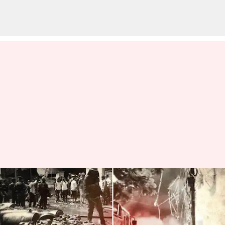
Hyderabad Fire
Accident:హైదరాబాద్‌లో భారీ
అగ్నిప్రమాదం.. తొమ్మిది మంది