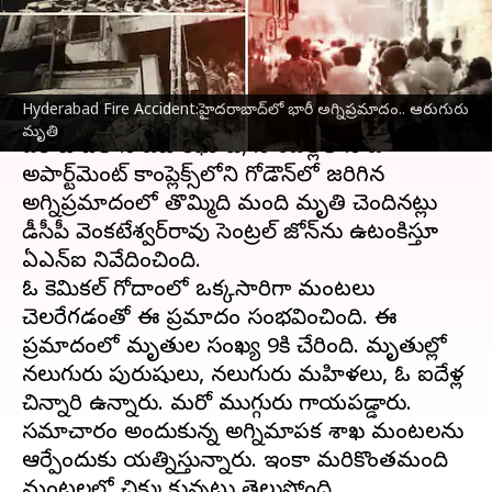
మృతి
వ్రాసిన వారు
Nov 13, 2023
12:48 pm
Sirish Praharaju
ఈ వార్తాకథనం ఏంటి
Hyderabad Fire Accident:హైదరాబాద్‌లో భారీ అగ్నిప్రమాదం.. ఆరుగురు
మృతి
హైదరాబాద్‌లోని బజార్‌ఘాట్‌, నాంపల్లిలోని ఓ
అపార్ట్‌మెంట్‌ కాంప్లెక్స్‌లోని గోడౌన్‌లో జరిగిన
అగ్నిప్రమాదంలో తొమ్మిది మంది మృతి చెందినట్లు
డీసీపీ వెంకటేశ్వర్‌రావు సెంట్రల్‌ జోన్‌ను ఉటంకిస్తూ
ఏఎన్‌ఐ నివేదించింది.
ఓ కెమికల్ గోదాంలో ఒక్కసారిగా మంటలు
చెలరేగడంతో ఈ ప్రమాదం సంభవించింది. ఈ
ప్రమాదంలో మృతుల సంఖ్య 9కి చేరింది. మృతుల్లో
నలుగురు పురుషులు, నలుగురు మహిళలు, ఓ ఐదేళ్ల
చిన్నారి ఉన్నారు. మరో ముగ్గురు గాయపడ్డారు.
సమాచారం అందుకున్న అగ్నిమాపక శాఖ మంటలను
ఆర్పేందుకు యత్నిస్తున్నారు. ఇంకా మరికొంతమంది
మంటలలో చిక్కుకున్నట్లు తెలుస్తోంది.