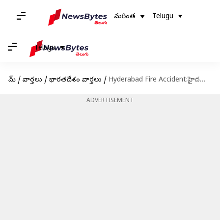
మరింత
Telugu
Telugu
హోమ్
/
వార్తలు
/
భారతదేశం వార్తలు
/
Hyderabad Fire Accident:హైదరాబాద్‌లో భారీ అగ్నిప్రమాదం.. తొమ్మిది మంది మృతి
ADVERTISEMENT