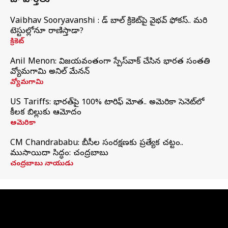
తాజా వార్తలు
Vaibhav Sooryavanshi : రెడ్ బాల్ క్రికెట్‌పై వైభవ్ ఫోకస్.. మరి
టెస్టుల్లోనూ రాణిస్తాడా?
క్రికెట్
Anil Menon: విజయవంతంగా స్పేస్‌వాక్‌ చేసిన భారత సంతతి
వ్యోమగామి అనిల్‌ మేనన్
వ్యోమగామి
US Tariffs: భారత్‌పై 100% టారిఫ్‌ మోత.. అమెరికా సెనెట్‌లో
కీలక బిల్లుకు ఆమోదం
అమెరికా
CM Chandrababu: బీసీల సంరక్షణకు ప్రత్యేక చట్టం..
ముసాయిదా సిద్ధం: చంద్రబాబు
చంద్రబాబు నాయుడు