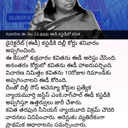
ఈ వార్తాకథనం ఏంటి
లిక్కర్ పాలసీ కుంభకోణంలో కేసులో భారత రాష్ట్ర
సమితి (
బీఆర్‌ఎస్
) నాయకురాలు, ఎమ్మెల్సీ
Kavitha: ఈ నెల 23 వరకు ఈడీ కస్టడీలో కవిత
కల్వకుంట్ల కవిత
ను మార్చి 23 వరకు ఎన్‌ఫోర్స్‌మెంట్
డైరెక్టరేట్ (ఈడీ) కస్టడీకి దిల్లీ కోర్టు శనివారం
అప్పగించింది.
ఈ కేసులో శుక్రవారం కవితను ఈడీ అరెస్టు చేసింది.
అనంతరం కోర్టులో కవితను ఈడీ హాజరుపర్చింది.
విచారణ నిమిత్తం కవితను 10రోజుల రిమాండ్‌‌కు
అప్పగించాలని ఈడీ కోరింది.
దీంతో దిల్లీ రౌస్ అవెన్యూ కోర్టుల ప్రత్యేక
న్యాయమూర్తి జస్టిస్ ఎంకె.నాగ్‌పాల్ ఈడీ కస్టడీకి
అప్పగిస్తూ ఉత్తర్వులు జారీ చేశారు.
కవిత తరఫున సీనియర్ న్యాయవాది విక్రమ్ చౌదరి
వాదనలు వినిపించారు. అరెస్టుకు వ్యతిరేకంగా