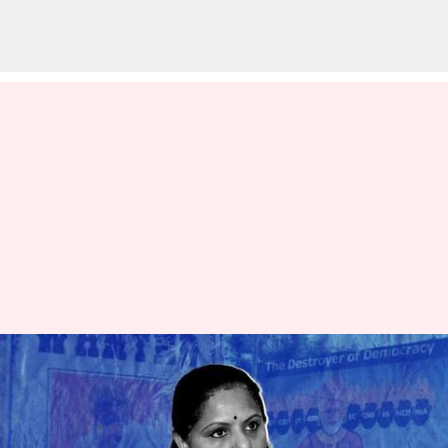
Kavitha: ఈ నెల 23 వరకు ఈడీ
కస్టడీలో కవిత
వ్రాసిన వారు
Mar 16, 2024
05:35 pm
Stalin