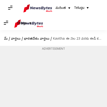
మరింత
Telugu
Telugu
హోమ్
/
వార్తలు
/
భారతదేశం వార్తలు
/
Kavitha: ఈ నెల 23 వరకు ఈడీ కస్టడీలో కవిత
ADVERTISEMENT