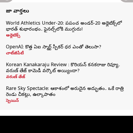
తాజా వార్తలు
World Athletics Under-20: ప్రపంచ అండర్-20 అథ్లెటిక్స్‌లో
భారత్‌ శుభారంభం.. ఫైనల్స్‌లోకి ముగ్గురు!
అథ్లెటిక్స్
OpenAI: కొత్త ఏఐ స్మార్ట్ స్పీకర్ ధర ఎంతో తెలుసా?
చాట్‌జీపీటీ
Korean Kanakaraju Review : కొరియన్ కనకరాజు రివ్యూ..
వరుణ్ తేజ్ కామెడీ వర్కౌట్ అయ్యిందా?
వరుణ్ తేజ్
Rare Sky Spectacle: ఆకాశంలో అరుదైన అద్భుతం.. ఒకే రాత్రి
రెండు చీకట్లు, ఉల్కాపాతం
స్పెయిన్