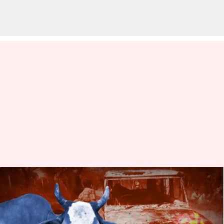
హర్యానాలోని భివానీ జిల్లాలో
దారుణం.. ఇద్దరు సజీవదహనం
వ్రాసిన వారు
Feb 17, 2023
12:38 pm
Jayachandra Akuri