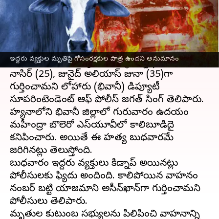
ఈ వార్తాకథనం ఏంటి
హర్యానా
లో దారుణం చోటు చేసుకుంది. ఇద్దరు వ్యక్తుల్ని
కారుతో సహా సజీవదాహనం చేసిన ఘటన భివానీ
ఇద్దరు వ్యక్తుల మృతిపై గోసంరక్షకుల పాత్ర ఉందని అనుమానం
జిల్లాలో జరిగింది. మృతులు రాజస్థాన్‌ రాష్ట్రానికి చెందిన
నాసిర్ (25), జునైద్ అలియాస్ జునా (35)గా
గుర్తించామని లోహారు (భివానీ) డిప్యూటీ
సూపరింటెండెంట్ ఆఫ్ పోలీస్ జగత్ సింగ్ తెలిపారు.
హర్యానాలోని భివానీ జిల్లాలో గురువారం ఉదయం
మహీంద్రా బొలెరో ఎస్‌యూవీలో కాలిబూడిదై
కనిపించారు. అయితే ఈ హత్య బుధవారమే
జరిగినట్లు తెలుస్తోంది.
బుధవారం ఇద్దరు వ్యక్తులు కిడ్నాప్ అయినట్లు
పోలీసులకు ఫిర్యాదు అందింది. కాలిపోయిన వాహనం
నంబర్ బట్టి యాజమాని అసీన్‌ఖాన్‌గా గుర్తించామని
పోలీసులు తెలిపారు.
మృతుల కుటుంబ సభ్యులను పిలిపించి వాహనాన్ని