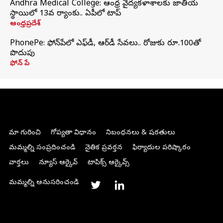
Andhra Medical College: ఆంధ్ర వైద్యకళాశాలకు జాతీయ
స్థాయిలో 13వ ర్యాంకు.. ఏపీలో టాప్
ఆంధ్రప్రదేశ్
PhonePe: ఫోన్‌పేలో ఎఫ్‌డీ, ఆర్‌డీ సేవలు.. రోజుకు రూ.100తో
పొదుపు
ఫోన్‌ పే
మా గురించి
గోప్యతా విధానం
నిబంధనలు & షరతులు
మమ్మల్ని సంప్రదించండి
నైతిక ప్రవర్తన
ఫిర్యాదుల పరిష్కారం
వార్తలు
న్యూస్ ఆర్కైవ్
టాపిక్స్ ఆర్కైవ్స్
మమ్మల్ని అనుసరించండి