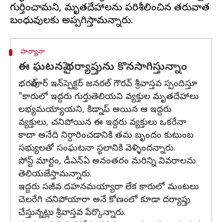
గుర్తించామని, మృతదేహాలను పరిశీలించిన తరువాత
హర్యానా
ఈ ఘటనపై ధర్యాప్తును కొనసాగిస్తున్నాం
భరత్‌పూర్ ఇన్‌స్పెక్టర్ జనరల్ గౌరవ్ శ్రీవాస్తవ స్పందిస్తూ
"కారులో ఇద్దరు గుర్తుతెలియని వ్యక్తుల మృతదేహాలు
లభ్యమయ్యాయని, కిడ్నాప్ అయిన ఆ ఇద్దరు
వ్యక్తులు, చనిపోయిన ఈ ఇద్దరు వ్యక్తులు ఒకరేనా
కాదా అనేది నిర్ధారించడానికి తమ బృందం కుటుంబ
సభ్యులతో సంఘటనా స్థలానికి వెళ్ళిందన్నారు.
పోస్ట్ మార్టం, డీఎన్ఏ అనంతరం మరిన్ని వివరాలను
తెలియజేస్తామన్నారు.
ఇద్దరు సజీవ దహనమయ్యారా లేక కారులో మంటలు
చెలరేగి చనిపోయారా అనే కోణంలో కూడా దర్యాప్తు
చేస్తున్నట్లు శ్రీవాస్తవ పేర్కొన్నారు.