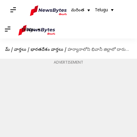
మరింత
Telugu
Telugu
హోమ్
/
వార్తలు
/
భారతదేశం వార్తలు
/
హర్యానాలోని భివానీ జిల్లాలో దారుణం.. ఇద్దరు సజీవదహనం
ADVERTISEMENT