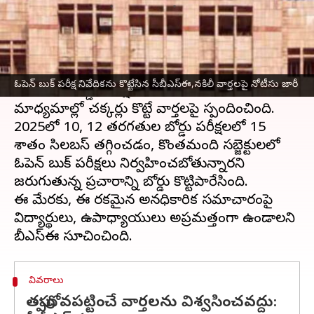
వ్రాసిన వారు
Nov 19, 2024
04:37 pm
Sirish Praharaju
ఈ వార్తాకథనం ఏంటి
సీబీఎస్‌ఈ (CBSE) వచ్చే ఏడాది జరగనున్న 10, 12వ
ఓపెన్ బుక్ పరీక్ష నివేదికను కొట్టేసిన సీబీఎస్‌ఈ,నకిలీ వార్తలపై నోటీసు జారీ
తరగతుల బోర్డు పరీక్షలకు సంబంధించి సామాజిక
మాధ్యమాల్లో చక్కర్లు కొట్టే వార్తలపై స్పందించింది.
2025లో 10, 12 తరగతుల బోర్డు పరీక్షలలో 15
శాతం సిలబస్ తగ్గించడం, కొంతమంది సబ్జెక్టులలో
ఓపెన్ బుక్‌ పరీక్షలు నిర్వహించబోతున్నారని
జరుగుతున్న ప్రచారాన్ని బోర్డు కొట్టిపారేసింది.
ఈ మేరకు, ఈ రకమైన అనధికారిక సమాచారంపై
విద్యార్థులు, ఉపాధ్యాయులు అప్రమత్తంగా ఉండాలని
వివరాలు
తప్పుదోవపట్టించే వార్తలను విశ్వసించవద్దు: