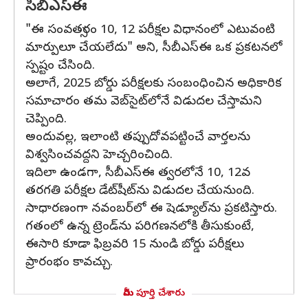
సీబీఎస్‌ఈ
"ఈ సంవత్సరం 10, 12 పరీక్షల విధానంలో ఎటువంటి
మార్పులూ చేయలేదు" అని, సీబీఎస్‌ఈ ఒక ప్రకటనలో
స్పష్టం చేసింది.
అలాగే, 2025 బోర్డు పరీక్షలకు సంబంధించిన అధికారిక
సమాచారం తమ వెబ్‌సైట్‌లోనే విడుదల చేస్తామని
చెప్పింది.
అందువల్ల, ఇలాంటి తప్పుదోవపట్టించే వార్తలను
విశ్వసించవద్దని హెచ్చరించింది.
ఇదిలా ఉండగా, సీబీఎస్‌ఈ త్వరలోనే 10, 12వ
తరగతి పరీక్షల డేట్‌షీట్‌ను విడుదల చేయనుంది.
సాధారణంగా నవంబర్‌లో ఈ షెడ్యూల్‌ను ప్రకటిస్తారు.
గతంలో ఉన్న ట్రెండ్‌ను పరిగణనలోకి తీసుకుంటే,
ఈసారి కూడా ఫిబ్రవరి 15 నుండి బోర్డు పరీక్షలు
ప్రారంభం కావచ్చు.
మీరు పూర్తి చేశారు