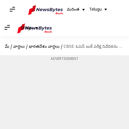
మరింత
Telugu
Telugu
హోమ్
/
వార్తలు
/
భారతదేశం వార్తలు
/
CBSE: ఓపెన్ బుక్ పరీక్ష నివేదికను కొట్టేసిన సీబీఎస్‌ఈ, నకిలీ వార్తలపై నోటీసు జారీ
ADVERTISEMENT