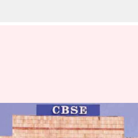
CBSE: ఓపెన్ బుక్ పరీక్ష నివేదికను
కొట్టేసిన సీబీఎస్‌ఈ, నకిలీ వార్తలపై
నోటీసు జారీ