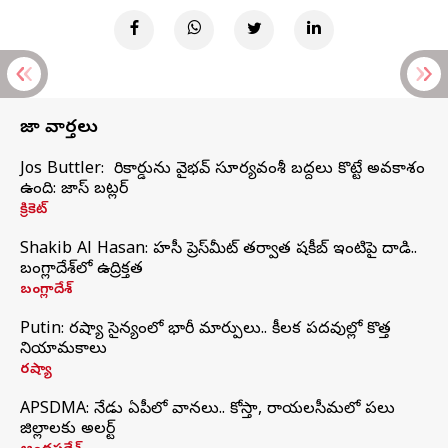
తాజా వార్తలు
Jos Buttler: నా రికార్డును వైభవ్ సూర్యవంశీ బద్దలు కొట్టే అవకాశం
ఉంది: జాస్ బట్లర్
క్రికెట్
Shakib Al Hasan: హసీనా ప్రెస్‌మీట్‌ తర్వాత షకీబ్‌ ఇంటిపై దాడి..
బంగ్లాదేశ్‌లో ఉద్రిక్తత
బంగ్లాదేశ్
Putin: రష్యా సైన్యంలో భారీ మార్పులు.. కీలక పదవుల్లో కొత్త
నియామకాలు
రష్యా
APSDMA: నేడు ఏపీలో వానలు.. కోస్తా, రాయలసీమలో పలు
జిల్లాలకు అలర్ట్