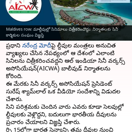
వ్రాసిన వారు
Jan 15, 2024
02:02 pm
Stalin
ఈ వార్తాకథనం ఏంటి
Maldives row: మాల్దీవుల్లో సినిమాలు చిత్రీకరించొద్దు: నిర్మాతలకు సినీ
మాల్దీవులు
, భారత్ మధ్య దౌత్య వివాదం రోజురోజుకు
కార్మికుల సంఘం విజ్ఞప్తి
ముదురుతోంది.
ప్రధాని
నరేంద్ర మోదీ
పై మాల్దీవుల మంత్రలు అనుచిత
వ్యాఖ్యలు చేసిన నేపథ్యంలో ఆ దేశంలో ఎలాంటి
సినిమాలను చిత్రీకరించవద్దని ఆల్ ఇండియా సినీ వర్కర్స్
అసోసియేషన్(AICWA) బాలీవుడ్ నిర్మాతలను
కోరింది.
ఈ మేరకు సినీ వర్కర్స్ అసోసియేషన్ ప్రెసిడెంట్
సురేష్ శ్యామ్‌లాల్ ఒక వీడియో సందేశాన్ని విడుదల
చేశారు.
సినిమా పరిశ్రమకు చెందిన వారు ఎవరు కూడా సెలవుల్లో
మాల్దీవులకు వెళ్లొద్దని, బదులుగా భారతీయ దీవులను
ప్రచారం చేయాలని విజ్ఞప్తి చేశారు.
మార్చి 15లోగా భారత సైన్యాన్ని తమ దీవుల నుంచి