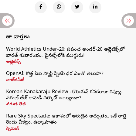
తాజా వార్తలు
World Athletics Under-20: ప్రపంచ అండర్-20 అథ్లెటిక్స్‌లో
భారత్‌ శుభారంభం.. ఫైనల్స్‌లోకి ముగ్గురు!
అథ్లెటిక్స్
OpenAI: కొత్త ఏఐ స్మార్ట్ స్పీకర్ ధర ఎంతో తెలుసా?
చాట్‌జీపీటీ
Korean Kanakaraju Review : కొరియన్ కనకరాజు రివ్యూ..
వరుణ్ తేజ్ కామెడీ వర్కౌట్ అయ్యిందా?
వరుణ్ తేజ్
Rare Sky Spectacle: ఆకాశంలో అరుదైన అద్భుతం.. ఒకే రాత్రి
రెండు చీకట్లు, ఉల్కాపాతం
స్పెయిన్