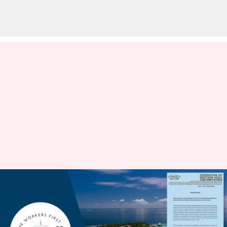
Maldives row: మాల్దీవుల్లో సినిమాలు
చిత్రీకరించొద్దు: నిర్మాతలకు సినీ
కార్మికుల సంఘం విజ్ఞప్తి