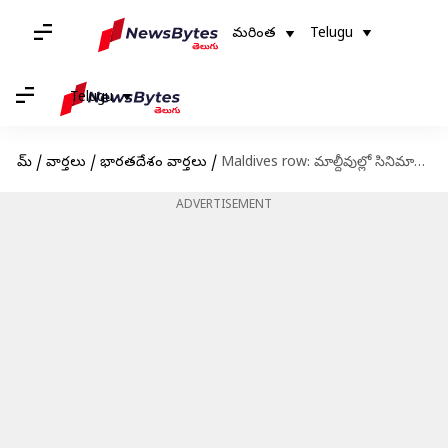
మరింత
Telugu
Telugu
హోమ్
/
వార్తలు
/
భారతదేశం వార్తలు
/
Maldives row: మాల్దీవుల్లో సినిమాలు చిత్రీకరించొద్దు: నిర్మాతలకు సినీ కార్మికుల సంఘం విజ్ఞప్తి
ADVERTISEMENT