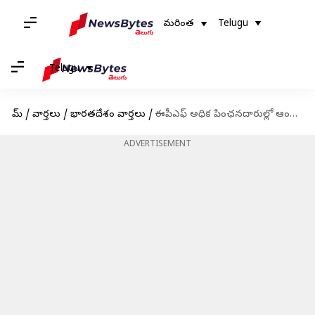
మరింత
Telugu
Telugu
హోమ్
/
వార్తలు
/
భారతదేశం వార్తలు
/
ఈపీఎఫ్ అధిక పింఛనదారుల్లో ఆందోళన; ఉమ్మడి ఆప్షన్‌పై ఆధారాలు సమర్పించాలని ఈపీఎఫ్‌వో నోటీసులు
ADVERTISEMENT