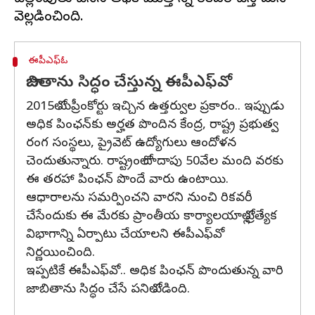
ఈపీఎఫ్ఓ
జాబితాను సిద్ధం చేస్తున్న ఈపీఎఫ్‌వో
2015లో సుప్రీంకోర్టు ఇచ్చిన ఉత్తర్వుల ప్రకారం.. ఇప్పుడు
అధిక పింఛన్‌కు అర్హత పొందిన కేంద్ర, రాష్ట్ర ప్రభుత్వ
రంగ సంస్థలు, ప్రైవెట్ ఉద్యోగులు ఆందోళన
చెందుతున్నారు. రాష్ట్రంలో దాదాపు 50వేల మంది వరకు
ఈ తరహా పింఛన్ పొందే వారు ఉంటాయి.
ఆధారాలను సమర్పించని వారని నుంచి రికవరీ
చేసేందుకు ఈ మేరకు ప్రాంతీయ కార్యాలయాల్లో ప్రత్యేక
విభాగాన్ని ఏర్పాటు చేయాలని ఈపీఎఫ్‌వో
నిర్ణయించింది.
ఇప్పటికే ఈపీఎఫ్‌వో.. అధిక పింఛన్ పొందుతున్న వారి
జాబితాను సిద్ధం చేసే పనిలో పడింది.