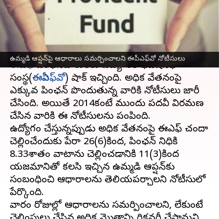
నోటీసులు
వ్రాసిన వారు
Mar 06, 2023
01:06 pm
Stalin
ఈ వార్తాకథనం ఏంటి
ఉమ్మడి ఆప్షన్‌పై ఆధారాలు సమర్పించాలని ఈపీఎఫ్‌వో నోటీసులు
ఈపీఎఫ్
పింఛన్‌దారులకు ఉద్యోగుల భవిషనిధి
సంస్థ(
ఈపీఎఫ్‌వో
) షాక్ ఇచ్చింది. అధిక వేతనంపై
ఎక్కువ పింఛన్ పొందుతున్న వారికి నోటీసులు జారీ
చేసింది. అయితే 2014కంటే ముందు పదవీ విరమణ
చేసిన వారికి ఈ నోటీసులను పంపింది.
ఉద్యోగం చేస్తున్నప్పుడు అధిక వేతనంపై ఈపీఎఫ్ చందా
చెల్లించేందుకు పేరా 26(6)కింద, పింఛన్ నిధికి
8.33శాతం వాటాను చెల్లించడానికి 11(3)కింద
యజమానితో కలసి ఇచ్చిన ఉమ్మడి ఆప్షన్‌కు
సంబంధించి ఆధారాలను తెలియపర్చాలని నోటీసులో
పేర్కొంది.
వారం రోజుల్లో ఆధారాలను సమర్పించాలని, లేకుంటే
చెల్లింపులు చేసిన అధిక మొత్తాన్ని రికవరీ చేస్తామని