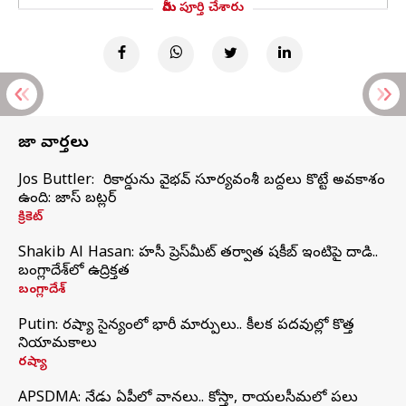
మీరు పూర్తి చేశారు
తాజా వార్తలు
Jos Buttler: నా రికార్డును వైభవ్ సూర్యవంశీ బద్దలు కొట్టే అవకాశం
ఉంది: జాస్ బట్లర్
క్రికెట్
Shakib Al Hasan: హసీనా ప్రెస్‌మీట్‌ తర్వాత షకీబ్‌ ఇంటిపై దాడి..
బంగ్లాదేశ్‌లో ఉద్రిక్తత
బంగ్లాదేశ్
Putin: రష్యా సైన్యంలో భారీ మార్పులు.. కీలక పదవుల్లో కొత్త
నియామకాలు
రష్యా
APSDMA: నేడు ఏపీలో వానలు.. కోస్తా, రాయలసీమలో పలు