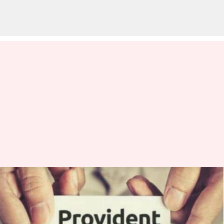
ఈపీఎఫ్ అధిక పింఛనదారుల్లో
ఆందోళన; ఉమ్మడి ఆప్షన్‌పై
ఆధారాలు సమర్పించాలని ఈపీఎఫ్‌వో