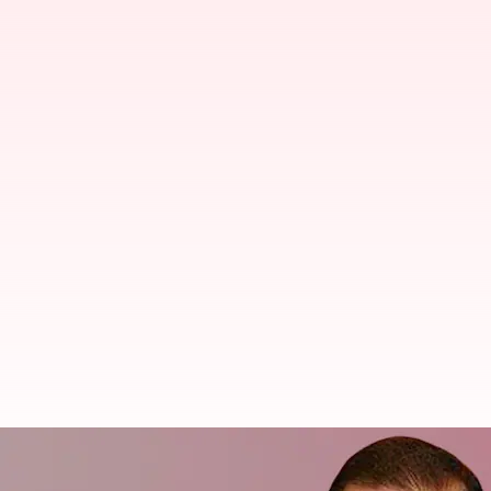
యాక్టివ్ ఉద్యోగుల కంటే పెన్షనర్ల సంఖ్య ఎక