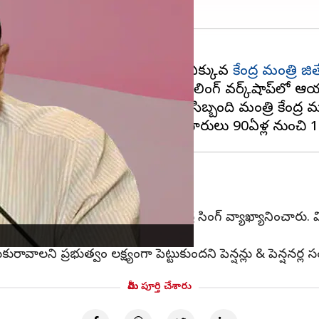
ి పెన్షన్ తీసుకుంటున్న వారి సంఖ్యే ఎక్కువని
కేంద్ర మంత్రి జిత
 చెప్పారు. 49వ ప్రీ-రిటైర్మెంట్ కౌన్సెలింగ్ వర్క్‌షాప్‌లో
డిన' ఉన్నారని ఈ సందర్భంగా సిబ్బంది మంత్రి కేంద్ర మంత్ర
ు కోసం ఎదురు చూస్తున్నామని జితేంద్ర సింగ్ వ్యాఖ్యానించారు. వి
ల సర్వీసు అర్హతను రద్దు చేశామన్నారు.
ాలని ప్రభుత్వం లక్ష్యంగా పెట్టుకుందని పెన్షన్లు & పెన్షనర్ల సంక్
మీరు పూర్తి చేశారు