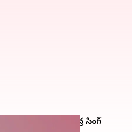
్కువ: కేంద్ర మంత్రి జితేంద్ర సింగ్