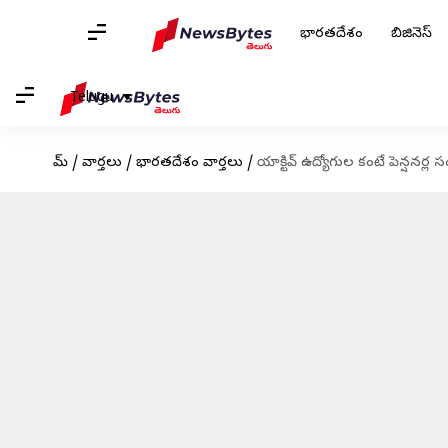
భారతదేశం
బిజినెస్
Telugu
హోమ్
/
వార్తలు
/
భారతదేశం వార్తలు
/
యాక్టివ్ ఉద్యోగుల కంటే పెన్షనర్ల సం