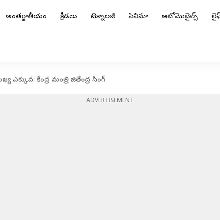
అంతర్జాతీయం
క్రీడలు
టెక్నాలజీ
సినిమా
ఆటోమొబైల్స్
లైఫ్
ఖ్య ఎక్కువ: కేంద్ర మంత్రి జితేంద్ర సింగ్
ADVERTISEMENT