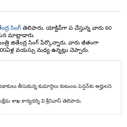
ేంద్ర సింగ్
తెలిపారు. యాక్టివ్‌గా పని చేస్తున్న వారు 60
 ఆయన మాట్లాడారు.
ి జితేంద్ర సింగ్ పేర్కొన్నారు. వారు జీతంగా
డాకులు తీసుకున్న కుమార్తెలు కుటుంబ పెన్షన్‌కు అర్హులని
షేమ శాఖ కార్యదర్శి వి.శ్రీనివాస్ తెలిపారు.