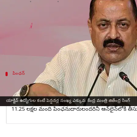
వ్రాసిన వారు
Mar 01, 2023
12:34 pm
Stalin
ఈ వార్తాకథనం ఏంటి
పని చేస్తున్న ఉద్యోగుల సంఖ్య కంటే కేంద్ర ప్రభుత్వం నుంచ
లక్షల మంది వరకు ఉంటే,
పెన్షనర్లు
77లక్షల మంది ఉన్నారని
దాదాపు 6,000-7,000 మంది పింఛనుదారులు '100 ఏళ్లు పైబ
పింఛన్
ఆన్‌లైన్‌లోకి 11.25 లక్షల మంది పింఛనుదారులు
100 ఏళ్లు పైబడిన పింఛన్‌దారులు లక్ష మందికి పైగా ఉండే రోజ
పేర్కొన్నారు. పింఛను/కుటుంబ పింఛన్‌కు సంబంధించిన ఏడేళ్
యాక్టివ్ ఉద్యోగుల కంటే పెన్షనర్ల సంఖ్య ఎక్కువ: కేంద్ర మంత్రి జితేంద్ర సింగ్
11.25 లక్షల మంది పింఛనుదారులందరినీ ఆన్‌లైన్‌లోకి తీసుకురావ