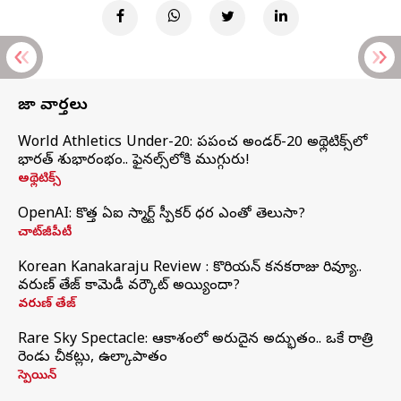
తాజా వార్తలు
World Athletics Under-20: ప్రపంచ అండర్-20 అథ్లెటిక్స్‌లో
భారత్‌ శుభారంభం.. ఫైనల్స్‌లోకి ముగ్గురు!
అథ్లెటిక్స్
OpenAI: కొత్త ఏఐ స్మార్ట్ స్పీకర్ ధర ఎంతో తెలుసా?
చాట్‌జీపీటీ
Korean Kanakaraju Review : కొరియన్ కనకరాజు రివ్యూ..
వరుణ్ తేజ్ కామెడీ వర్కౌట్ అయ్యిందా?
వరుణ్ తేజ్
Rare Sky Spectacle: ఆకాశంలో అరుదైన అద్భుతం.. ఒకే రాత్రి
రెండు చీకట్లు, ఉల్కాపాతం
స్పెయిన్