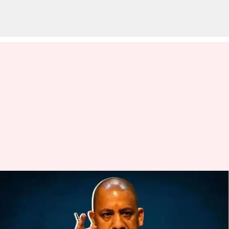
CM YOGI: 'డీప్‌ఫేక్' బారిన పడ్డ
యూపీ సీఎం యోగి ఆదిత్యనాథ్..
వీడియో వైరల్