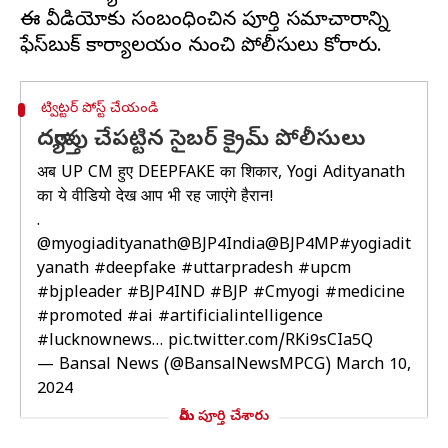
ఈ వీడియోకు సంబంధించిన పూర్తి సమాచారాన్ని
ట్విట్టర్ పోస్ట్ చేయండి
దర్యాప్తు చేపట్టిన సైబర్ క్రైమ్ పోలీసులు
अब UP CM हुए DEEPFAKE का शिकार, Yogi Adityanath
का ये वीडियो देख आप भी रह जाएंगे हैरान!
.
@myogiadityanath
@BJP4India
@BJP4MP
#yogiadit
yanath
#deepfake
#uttarpradesh
#upcm
#bjpleader
#BJP4IND
#BJP
#Cmyogi
#medicine
#promoted
#ai
#artificialintelligence
#lucknownews
…
pic.twitter.com/RKi9sCIa5Q
— Bansal News (@BansalNewsMPCG)
March 10,
2024
మీరు పూర్తి చేశారు