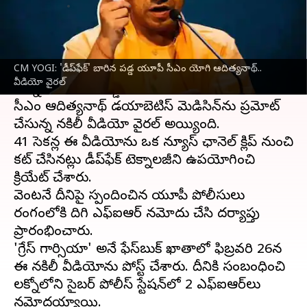
వ్రాసిన వారు
Mar 11, 2024
11:48 am
Stalin
ఈ వార్తాకథనం ఏంటి
CM YOGI: 'డీప్‌ఫేక్' బారిన పడ్డ యూపీ సీఎం యోగి ఆదిత్యనాథ్..
ఉత్తర్‌ప్రదేశ్
ముఖ్యమంత్రి
యోగి ఆదిత్యనాథ్
డీప్‌ఫేక్
వీడియో వైరల్
టెక్నాలజీ బారిన పడ్డారు.
సీఎం ఆదిత్యనాథ్ డయాబెటిస్ మెడిసిన్‌ను ప్రమోట్
చేస్తున్న నకిలీ వీడియో వైరల్ అయ్యింది.
41 సెకన్ల ఈ వీడియోను ఒక న్యూస్ ఛానెల్ క్లిప్ నుంచి
కట్ చేసినట్లు డీప్‌ఫేక్ టెక్నాలజీని ఉపయోగించి
క్రియేట్ చేశారు.
వెంటనే దీనిపై స్పందించిన యూపీ పోలీసులు
రంగంలోకి దిగి ఎఫ్‌ఐఆర్‌ నమోదు చేసి దర్యాప్తు
ప్రారంభించారు.
'గ్రేస్ గార్సియా' అనే ఫేస్‌బుక్ ఖాతాలో ఫిబ్రవరి 26న
ఈ నకిలీ వీడియోను పోస్ట్ చేశారు. దీనికి సంబంధించి
లక్నోలోని సైబర్ పోలీస్ స్టేషన్‌లో 2 ఎఫ్‌ఐఆర్‌లు
నమోదయ్యాయి.