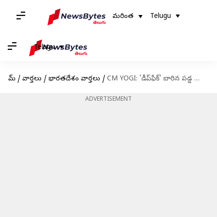
మరింత
Telugu
Telugu
హోమ్
/
వార్తలు
/
భారతదేశం వార్తలు
/
CM YOGI: 'డీప్‌ఫేక్' బారిన పడ్డ యూపీ సీఎం యోగి ఆదిత్యనాథ్.. వీడియో వైరల్
ADVERTISEMENT