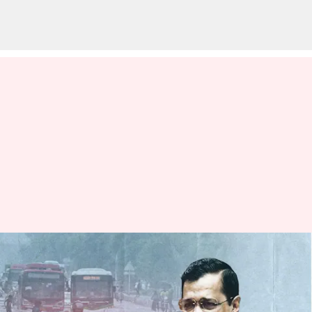
ప్రమాదకరంగా ప్రవహిస్తున్న
యమునా.. వరదలపై కేజ్రీవాల్
ఉన్నతస్థాయి సమీక్ష