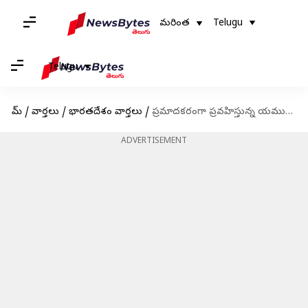
మరింత
Telugu
Telugu
హోమ్
/
వార్తలు
/
భారతదేశం వార్తలు
/
ప్రమాదకరంగా ప్రవహిస్తున్న యమునా.. వరదలపై కేజ్రీవాల్ ఉన్నతస్థాయి సమీక్ష
ADVERTISEMENT