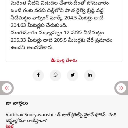
మరింత నీటిని విడుదల చేశారు.దీంతో సోమవారం
ఒంటి గంట వరకు దిల్లీలోని పాత రైల్వే బ్రిడ్జ్‌ వద్ద
నీటిమట్టం వార్నింగ్‌ మార్క్‌ 204.5 మీటర్లు దాటి
204.63 మీటర్లకు చేరుకుంది.
మంగళవారం మధ్యాహ్నం 12 వరకు నీటిమట్టం
205.33 మీటర్లు దాటి 205.5 మీటర్లకు చేరే ప్రమాదం
ఉందని అంచనా వేశారు.
మీరు పూర్తి చేశారు
తాజా వార్తలు
Vaibhav Sooryavanshi : రెడ్ బాల్ క్రికెట్‌పై వైభవ్ ఫోకస్.. మరి
టెస్టుల్లోనూ రాణిస్తాడా?
క్రికెట్