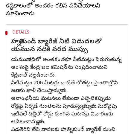
కష్టకాలంలో అందరం కలిసి పనిచేయాలని
DETAILS
హత్నికుండ్‌ బ్యారేజ్‌ నీటి విడుదలతో
యమున నదికి వరద ముప్పు
యమునా నదిలో అంతకంతకూ నీటిమట్టం పెరుగుతున్న
అంశంపై కేంద్ర జల కమిషన్‌ను సంప్రదించామని
కేజ్రీవాల్ వెల్లడించారు.
నీటిమట్టం 206 మీటర్లు దాటితే లోతట్టు ప్రాంతాల్లోని
జనాలను ఖాళీ చేయిస్తామన్నారు.
అవాంఛనీయ ఘటనలు లేకుండా ఎప్పటికప్పుడు
రోడ్లపై ఏర్పడే గుంతలను పూడుస్తున్నామన్నారు.మరోవైపు
ఇటీవలే దిల్లీలో రోడ్డు కుంగిన ఘటనపై విచారణకు
ఆదేశించామన్నారు.
ఎడతెరిపి లేని వానలకు హత్నికుండ్‌ బ్యారేజ్‌ నుంచి