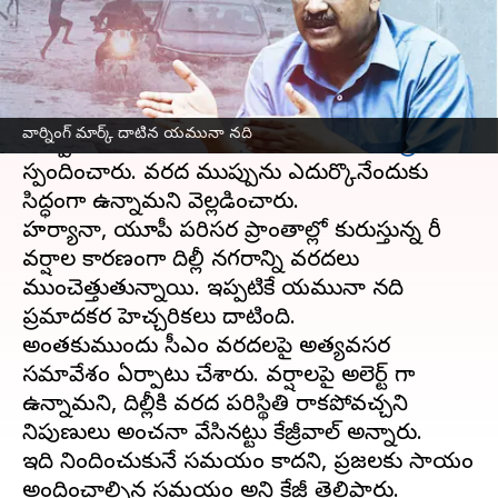
వ్రాసిన వారు
Jul 10, 2023
05:38 pm
TEJAVYAS BESTHA
ఈ వార్తాకథనం ఏంటి
భారతదేశం రాజధాని
దిల్లీ
లో భారీ వర్షాలకు యమునా నది
వార్నింగ్‌ మార్క్‌ దాటిన యమునా నది
ఉప్పొంగుతోంది. ఈ మేరకు సీఎం
అరవింద్ కేజ్రీవాల్‌
స్పందించారు. వరద ముప్పును ఎదుర్కొనేందుకు
సిద్ధంగా ఉన్నామని వెల్లడించారు.
హర్యానా, యూపీ పరిసర ప్రాంతాల్లో కురుస్తున్న భారీ
వర్షాల కారణంగా దిల్లీ నగరాన్ని వరదలు
ముంచెత్తుతున్నాయి. ఇప్పటికే యమునా నది
ప్రమాదకర హెచ్చరికలు దాటింది.
అంతకుముందు సీఎం వరదలపై అత్యవసర
సమావేశం ఏర్పాటు చేశారు. వర్షాలపై అలెర్ట్ గా
ఉన్నామని, దిల్లీకి వరద పరిస్థితి రాకపోవచ్చని
నిపుణులు అంచనా వేసినట్టు కేజ్రీవాల్ అన్నారు.
ఇది నిందించుకునే సమయం కాదని, ప్రజలకు సాయం
అందించాల్సిన సమయం అని కేజ్రీ తెలిపారు.