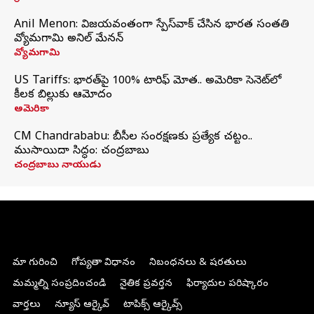
Anil Menon: విజయవంతంగా స్పేస్‌వాక్‌ చేసిన భారత సంతతి
వ్యోమగామి అనిల్‌ మేనన్
వ్యోమగామి
US Tariffs: భారత్‌పై 100% టారిఫ్‌ మోత.. అమెరికా సెనెట్‌లో
కీలక బిల్లుకు ఆమోదం
అమెరికా
CM Chandrababu: బీసీల సంరక్షణకు ప్రత్యేక చట్టం..
ముసాయిదా సిద్ధం: చంద్రబాబు
చంద్రబాబు నాయుడు
మా గురించి
గోప్యతా విధానం
నిబంధనలు & షరతులు
మమ్మల్ని సంప్రదించండి
నైతిక ప్రవర్తన
ఫిర్యాదుల పరిష్కారం
వార్తలు
న్యూస్ ఆర్కైవ్
టాపిక్స్ ఆర్కైవ్స్