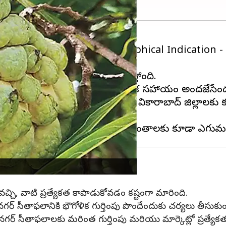
లానికి భౌగోళిక గుర్తింపు (Geographical Indication - GI)
్రారంభించి, గణాంకాలను సేకరిస్తోంది.
వృద్ధి బ్యాంకు) రూ.12.70 లక్షల ఆర్థిక సహాయం అందజేసేం
నగర్‌ జిల్లాతో పాటు రంగారెడ్డి, వికారాబాద్‌ జిల్లాలకు 
ీ వచ్చి, వాటి ప్రత్యేకత కాపాడుకోవడం కష్టంగా మారింది.
‌ సీతాఫలానికి భౌగోళిక గుర్తింపు పొందేందుకు చర్యలు తీసుకుం
ానగర్‌ సీతాఫలాలకు మరింత గుర్తింపు మరియు మార్కెట్లో ప్రత్యే