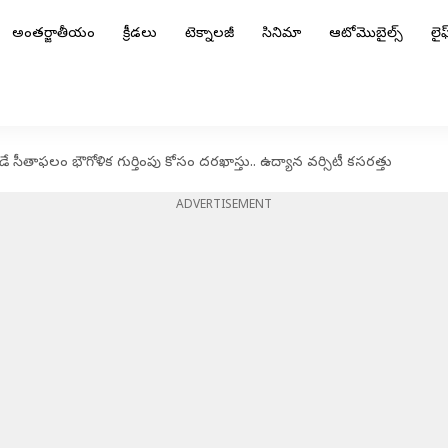
అంతర్జాతీయం
క్రీడలు
టెక్నాలజీ
సినిమా
ఆటోమొబైల్స్
లైఫ్
 సీతాఫలం భౌగోళిక గుర్తింపు కోసం దరఖాస్తు.. ఉద్యాన వర్సిటీ కసరత్తు
ADVERTISEMENT