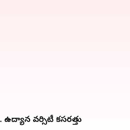
. ఉద్యాన వర్సిటీ కసరత్తు