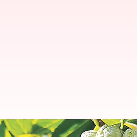
custard apple: బాలానగర్‌లో పండే సీత