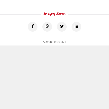
మీరు పూర్తి చేశారు
ADVERTISEMENT