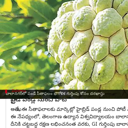
వ్రాసిన వారు
Nov 29, 2024
11:52 am
Sirish Praharaju
ఈ వార్తాకథనం ఏంటి
మహబూబ్‌నగర్‌ జిల్లా బాలానగర్‌లో ఉత్పత్తి అయ్యే సీతాఫ
విశ్వవిద్యాలయం నిర్ణయం తీసుకుంది.
ఈ మేరకు విద్యాలయం ఇప్పటికే ప్రాథమిక అధ్యయనాలను ప
ఈ ప్రాజెక్టుకు నాబార్డు (జాతీయ వ్యవసాయ, గ్రామీణాభి
బాలానగర్‌ అడవుల్లో పుట్టిన ఈ సీతాఫలం, ఉమ్మడి మహబూబ్‌
వరకు గిరిజనులకు ఉపాధి అవకాశాలను అందిస్తుంది.
వివరాలు
బాలానగర్‌లో పండే సీతాఫలం భౌగోళిక గుర్తింపు కోసం దరఖాస్తు
హైబ్రిడ్‌ పండ్ల నుంచి పోటీ
అయితే, ఈ సీతాఫలాలకు మార్కెట్లో హైబ్రిడ్‌ పండ్ల నుంచి పోట
ఈ నేపధ్యంలో, తెలంగాణ ఉద్యాన విశ్వవిద్యాలయం బాలానగర్
దీనికి చట్టబద్ధ రక్షణ లభించనంత వరకు, GI గుర్తింపు బాల