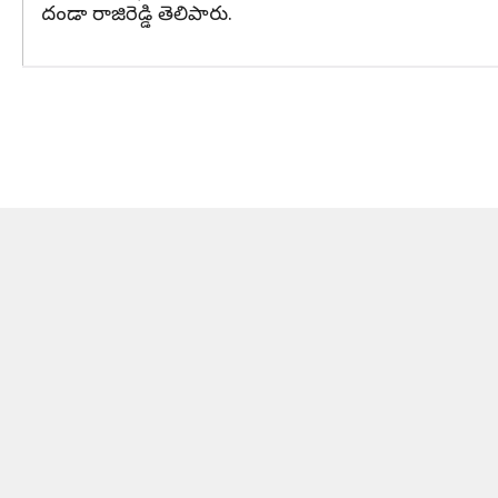
దండా రాజిరెడ్డి తెలిపారు.