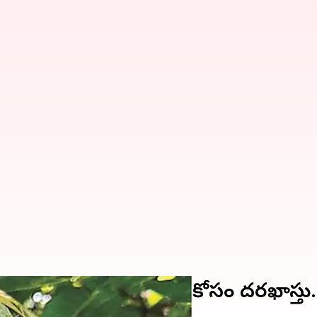
ాఫలం భౌగోళిక గుర్తింపు కోసం దరఖాస్తు.