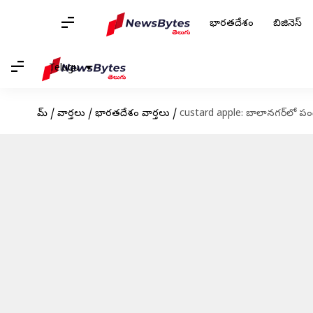
భారతదేశం
బిజినెస్
Telugu
హోమ్
/
వార్తలు
/
భారతదేశం వార్తలు
/
custard apple: బాలానగర్‌లో పండే