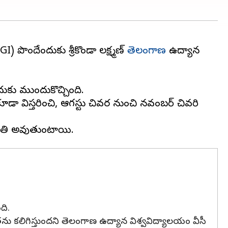
 పొందేందుకు శ్రీకొండా లక్ష్మణ్‌
తెలంగాణ
ఉద్యాన
దుకు ముందుకొచ్చింది.
కూడా విస్తరించి, ఆగస్టు చివర నుంచి నవంబర్‌ చివరి
ది.
కతను కలిగిస్తుందని తెలంగాణ ఉద్యాన విశ్వవిద్యాలయం వీసీ