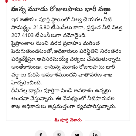
వివరాలు
రానున్న మూడు రోజులపాటు భారీ వర్షాలు
ఇక జలాశయం పూర్తి స్థాయిలో నిల్వ చేయగల నీటి
సామర్థ్యం 215.80 టీఎంసీలు కాగా, ప్రస్తుత నీటి నిల్వ
207.4103 టీఎంసీలుగా నమోదైంది.
పైప్రాంతాల నుంచి వరద ప్రవాహం మరింత
పెరుగుతుండటంతో,అధికారులు పరిస్థితిని నిరంతరం
పర్యవేక్షిస్తూ,అవసరమయ్యే చర్యలు చేపడుతున్నారు.
అంతేకాకుండా, రానున్న మూడు రోజులపాటు భారీ
వర్షాలు కురిసే అవకాశముందని వాతావరణ శాఖ
హెచ్చరించింది.
దీనివల్ల డ్యామ్ పూర్తిగా నిండే అవకాశం ఉన్నట్లు
అంచనా వేస్తున్నారు. ఈ నేపథ్యంలో నీటిపారుదల
శాఖ అధికారులు అప్రమత్తంగా వ్యవహరిస్తున్నారు.
మీరు పూర్తి చేశారు