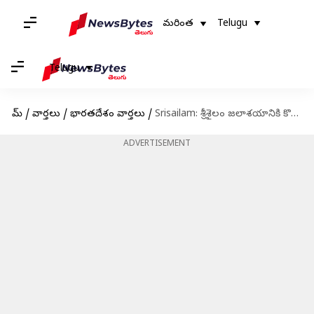
మరింత
Telugu
Telugu
హోమ్
/
వార్తలు
/
భారతదేశం వార్తలు
/
Srisailam: శ్రీశైలం జలాశయానికి కొనసాగుతున్న వరద ప్రవాహం
ADVERTISEMENT