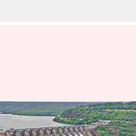
Srisailam: శ్రీశైలం జలాశయానికి
కొనసాగుతున్న వరద ప్రవాహం
వ్రాసిన వారు
Jul 24, 2025
12:05 pm
Sirish Praharaju