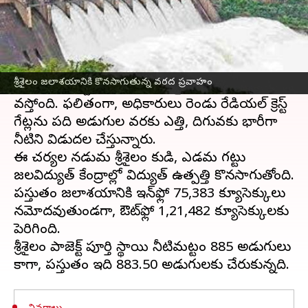
ఈ వార్తాకథనం ఏంటి
ఎగువ ప్రవాహ ప్రాంతాల నుంచి వరద ప్రవాహం
కొనసాగుతూ
శ్రీశైలం
జలాశయాన్ని ముంచెత్తుతోంది.
శ్రీశైలం జలాశయానికి కొనసాగుతున్న వరద ప్రవాహం
జూరాల ప్రాజెక్ట్‌ నుంచీ కూడా శ్రీశైలానికి వరద నీరు
వస్తోంది. ఫలితంగా, అధికారులు రెండు రేడియల్ క్రెస్ట్
గేట్లను పది అడుగుల వరకు ఎత్తి, దిగువకు భారీగా
నీటిని విడుదల చేస్తున్నారు.
ఈ చర్యల నడుమ శ్రీశైలం కుడి, ఎడమ గట్టు
జలవిద్యుత్ కేంద్రాల్లో విద్యుత్ ఉత్పత్తి కొనసాగుతోంది.
ప్రస్తుతం జలాశయానికి ఇన్‌ఫ్లో 75,383 క్యూసెక్కులు
నమోదవుతుండగా, ఔట్‌ఫ్లో 1,21,482 క్యూసెక్కులకు
పెరిగింది.
శ్రీశైలం ప్రాజెక్ట్‌ పూర్తి స్థాయి నీటిమట్టం 885 అడుగులు