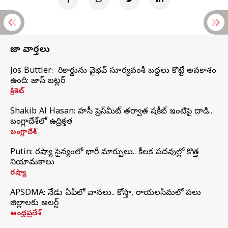
తాజా వార్తలు
Jos Buttler: నా రికార్డును వైభవ్ సూర్యవంశీ బద్దలు కొట్టే అవకాశం
ఉంది: జాస్ బట్లర్
క్రికెట్
Shakib Al Hasan: హసీనా ప్రెస్‌మీట్‌ తర్వాత షకీబ్‌ ఇంటిపై దాడి..
బంగ్లాదేశ్‌లో ఉద్రిక్తత
బంగ్లాదేశ్
Putin: రష్యా సైన్యంలో భారీ మార్పులు.. కీలక పదవుల్లో కొత్త
నియామకాలు
రష్యా
APSDMA: నేడు ఏపీలో వానలు.. కోస్తా, రాయలసీమలో పలు
జిల్లాలకు అలర్ట్
ఆంధ్రప్రదేశ్