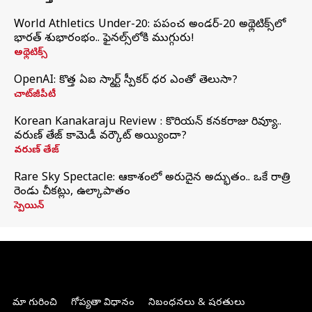
World Athletics Under-20: ప్రపంచ అండర్-20 అథ్లెటిక్స్‌లో
భారత్‌ శుభారంభం.. ఫైనల్స్‌లోకి ముగ్గురు!
అథ్లెటిక్స్
OpenAI: కొత్త ఏఐ స్మార్ట్ స్పీకర్ ధర ఎంతో తెలుసా?
చాట్‌జీపీటీ
Korean Kanakaraju Review : కొరియన్ కనకరాజు రివ్యూ..
వరుణ్ తేజ్ కామెడీ వర్కౌట్ అయ్యిందా?
వరుణ్ తేజ్
Rare Sky Spectacle: ఆకాశంలో అరుదైన అద్భుతం.. ఒకే రాత్రి
రెండు చీకట్లు, ఉల్కాపాతం
స్పెయిన్
మా గురించి
గోప్యతా విధానం
నిబంధనలు & షరతులు