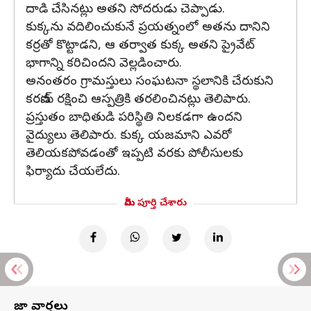
దాడి చేసినట్లు అతని సోదరుడు చెప్పాడు.
కుక్కను వదిలించుకునే ప్రయత్నంలో అతను దానిని
కర్రతో కొట్టాడని, ఆ తర్వాత కుక్క అతని ప్రైవేట్
భాగాన్ని కరిచిందని వెల్లడించారు.
అనంతరం గ్రామస్తులు సంఘటనా స్థలానికి చేరుకుని
కరణ్‌ను రక్షించి ఆస్పత్రికి తరలించినట్లు తెలిపారు.
ప్రస్తుతం బాధితుడి పరిస్థితి నిలకడగా ఉందని
వైద్యులు తెలిపారు. కుక్క యజమాని ఎవరో
తెలియకపోవడంతో ఇప్పటి వరకు పోలీసులకు
ఫిర్యాదు చేయలేదు.
మీరు పూర్తి చేశారు
తాజా వార్తలు