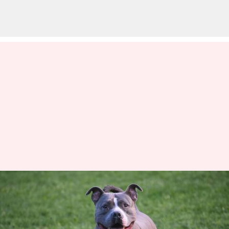
హర్యానా: యువకుడి పురుషాంగాన్ని
కొరికేసిన పిట్‌బుల్ కుక్క
వ్రాసిన వారు
Apr 14, 2023
04:39 pm
Stalin