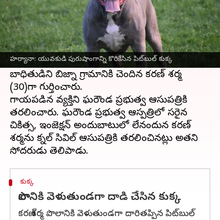
ఈ వార్తాకథనం ఏంటి
హర్యానా
లోని కర్నాల్‌లో దారుణం జరిగింది. పిట్‌బుల్
కుక్క 30 ఏళ్ల వ్యక్తిపై దాడి చేసి అతని పురుషాంగాన్ని
హర్యానా: యువకుడి పురుషాంగాన్ని కొరికేసిన పిట్‌బుల్ కుక్క
కొరికేసింది.
బాధితుడిని బిజ్నా గ్రామానికి చెందిన కరణ్ శర్మ
(30)గా గుర్తించారు.
గాయపడిన వ్యక్తిని ఘరౌండ ప్రభుత్వ ఆసుపత్రికి
తరలించారు. ఘరౌండ ప్రభుత్వ ఆస్పత్రిలో సరైన
చికిత్స, ఇంజెక్షన్ అందుబాటులో లేనందున కరణ్
శర్మను కర్నాల్ సివిల్ ఆసుపత్రికి తరలించినట్లు అతని
కుక్క
పొలానికి వెళుతుండగా దాడి చేసిన కుక్క
కరణ్ శర్మ పొలానికి వెళుతుండగా దారితప్పిన పిట్‌బుల్