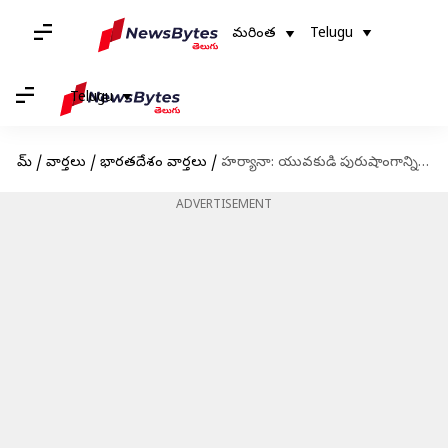
మరింత
Telugu
Telugu
హోమ్
/
వార్తలు
/
భారతదేశం వార్తలు
/
హర్యానా: యువకుడి పురుషాంగాన్ని కొరికేసిన పిట్‌బుల్ కుక్క
ADVERTISEMENT