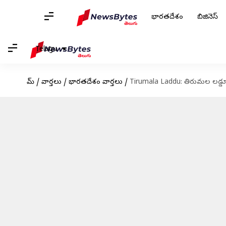
భారతదేశం
బిజినెస్
Telugu
హోమ్
/
వార్తలు
/
భారతదేశం వార్తలు
/
Tirumala Laddu: తిరుమల లడ్డూ