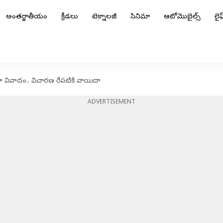
అంతర్జాతీయం
క్రీడలు
టెక్నాలజీ
సినిమా
ఆటోమొబైల్స్
లైఫ్
 వివాదం.. విచారణ రేపటికి వాయిదా
ADVERTISEMENT