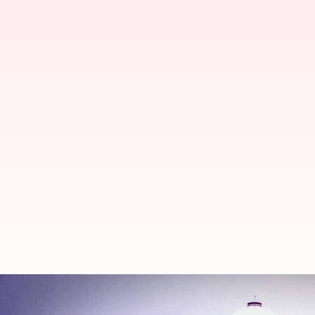
Tirumala Laddu: తిరుమల లడ్డూ వివ