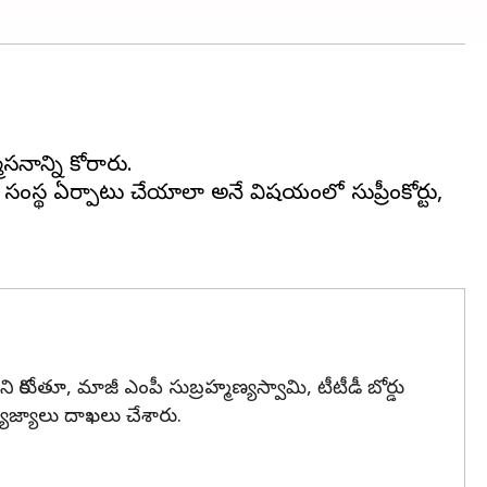
నాన్ని కోరారు.
 సంస్థ ఏర్పాటు చేయాలా అనే విషయంలో సుప్రీంకోర్టు,
 కోరుతూ, మాజీ ఎంపీ సుబ్రహ్మణ్యస్వామి, టీటీడీ బోర్డు
వ్యాజ్యాలు దాఖలు చేశారు.