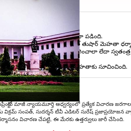
యం విచారణ జరగనుంది.
జరగాల్సిన విచారణ రేపటికి వాయిదా పడింది.
 తీసుకోవాలని సోలిసిటర్ జనరల్ తుషార్ మెహతా ధర్మాస
ది అనే ఆరోపణలపై దర్యాప్తు కొనసాగించాలా లేదా స్వతంత్ర
త్యేక విచారణ
ీంకోర్టు మాజీ న్యాయమూర్తి ఆధ్వర్యంలో ప్రత్యేక విచారణ జరగాలని
క్తుడు విక్రమ్ సంపత్, సుదర్శన్ టీవీ ఎడిటర్ సురేష్ ప్రజాప్రయోజన 
్ ధర్మాసనం విచారణ చేపట్టి, ఈ మేరకు ఉత్తర్వులు జారీ చేసింది.