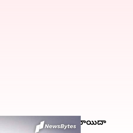
ాదం.. విచారణ రేపటికి వాయిదా