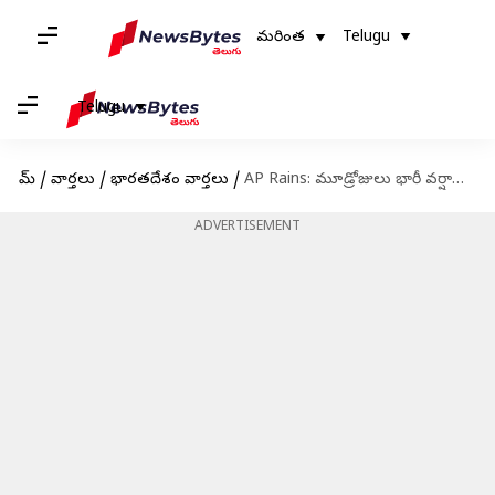
మరింత
Telugu
Telugu
హోమ్
/
వార్తలు
/
భారతదేశం వార్తలు
/
AP Rains: మూడ్రోజులు భారీ వర్షాలు.. ఏపీలో రెడ్ అలర్ట్‌ జారీ చేసిన వాతావరణశాఖ
ADVERTISEMENT