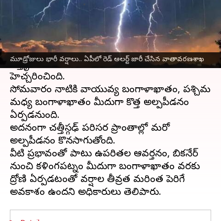
వ్రాసిన వారు
Aug 17, 2025
10:21 am
Jayachandra Akuri
ఈ వార్తాకథనం ఏంటి
ఆంధ్రప్రదేశ్‌
, తెలంగాణల్లో వచ్చే మూడ్రోజులు వర్షాలు
మూడ్రోజులు భారీ వర్షాలు.. ఏపీలో రెడ్ అలర్ట్‌ జారీ చేసిన వాతావరణశాఖ
విస్తృతంగా కురిసే అవకాశం ఉందని వాతావరణ శాఖ
హెచ్చరించింది.
సోమవారం నాటికి వాయువ్య బంగాళాఖాతం, పశ్చిమ
మధ్య బంగాళాఖాతం మీదుగా కొత్త అల్పపీడనం
ఏర్పడనుంది.
అదనంగా చత్తీస్గఢ్‌ పరిసర ప్రాంతాల్లో మరో
అల్పపీడనం కొనసాగుతోంది.
వీటి ప్రభావంతో పాటు ఉపరితల ఆవర్తనం, బికనేర్‌
నుంచి కళింగపట్నం మీదుగా బంగాళాఖాతం వరకు
ద్రోణి ఏర్పడటంతో వర్షాల తీవ్రత మరింత పెరిగే