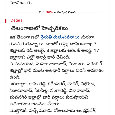
సూచించారు.
మీరు
50%
శాతం పూర్తి చేశారు
Details
తెలంగాణలో హెచ్చరికలు
ఇక తెలంగాణలో
నైరుతి రుతుపవనాలు
చురుగ్గా
కొనసాగుతున్నాయి. దాంతో రాష్ట్ర వాతావరణశాఖ 7
జిల్లాలకు రెడ్ అలర్ట్, 8 జిల్లాలకు ఆరెంజ్ అలర్ట్, 17
జిల్లాలకు ఎల్లో అలర్ట్ జారీ చేసింది.
హనుమకొండ, మహబూబాబాద్‌, ములుగు, వరంగల్‌
జిల్లాల్లో భారీ నుంచి అతిభారీ వర్షాలు కురిసే అవకాశం
ఉంది.
జగిత్యాల, కామారెడ్డి, కరీంనగర్‌, మెదక్‌, నల్గొండ,
నిజామాబాద్‌, సిరిసిల్ల, సంగారెడ్డి, వికారాబాద్‌,
భువనగిరి జిల్లాల్లో భారీ వర్షాలు కురుస్తాయని
అధికారులు అంచనా వేశారు.
మొత్తానికి, వచ్చే మూడు రోజులపాటు ఆంధ్రప్రదేశ్‌,