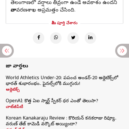
తెలంగాణలో వర్షాలు తీవ్రంగా ఉండే అవకాశం ఉందని
వాతావరణశాఖ అప్రమత్తం చేసింది.
మీరు పూర్తి చేశారు
తాజా వార్తలు
World Athletics Under-20: ప్రపంచ అండర్-20 అథ్లెటిక్స్‌లో
భారత్‌ శుభారంభం.. ఫైనల్స్‌లోకి ముగ్గురు!
అథ్లెటిక్స్
OpenAI: కొత్త ఏఐ స్మార్ట్ స్పీకర్ ధర ఎంతో తెలుసా?
చాట్‌జీపీటీ
Korean Kanakaraju Review : కొరియన్ కనకరాజు రివ్యూ..
వరుణ్ తేజ్ కామెడీ వర్కౌట్ అయ్యిందా?