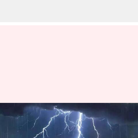
AP Rains: మూడ్రోజులు భారీ వర్షాలు..
ఏపీలో రెడ్ అలర్ట్‌ జారీ చేసిన
వాతావరణశాఖ