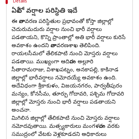
Details
ఏపీలో వర్షాల పరిస్థితి ఇదే
ఈ వాతావరణ పరిస్థితుల ప్రభావంతో కోస్తా జిల్లాల్లో
చెదురుమదురు వర్షాల నుంచి భారీ వర్షాలు
పడతాయని, కొన్ని ప్రాంతాల్లో అతి భారీ వర్షాలు కురిసే
అవకాశం ఉందని వాతావరణశాఖ తెలిపింది.
రాయలసీమలో తేలికపాటి నుంచి మోస్తరు వర్షాలు
పడతాయి. ముఖ్యంగా ఆదివారం అల్లూరి
సీతారామరాజు, విశాఖపట్నం, అనకాపల్లి, కాకినాడ
జిల్లాల్లో భారీవర్షాలు నమోదయ్యే అవకాశం ఉంది.
అదేవిధంగా శ్రీకాకుళం, విజయనగరం, పార్వతీపురం
మన్యం, కోనసీమ, తూర్పు గోదావరి, పశ్చిమ గోదావరి
జిల్లాల్లో మోస్తరు నుంచి భారీ వర్షాలు పడతాయని
అంచనా.
మిగిలిన జిల్లాల్లో తేలికపాటి నుంచి మోస్తరు వర్షాలు
నమోదవుతాయి. మత్స్యకారులు మంగళవారం వరకు
సముద్రంలో వేటకు వెళ్లకూడదని అధికారులు