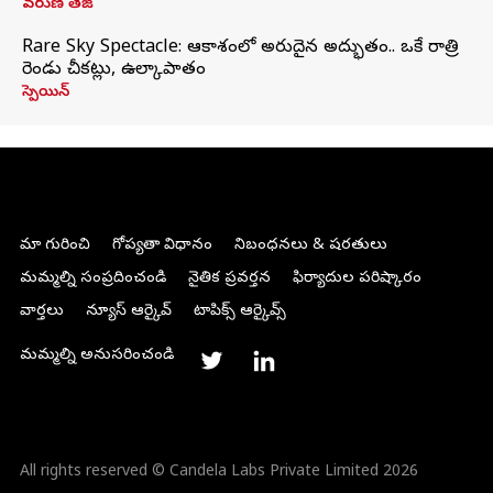
వరుణ్ తేజ్
Rare Sky Spectacle: ఆకాశంలో అరుదైన అద్భుతం.. ఒకే రాత్రి
రెండు చీకట్లు, ఉల్కాపాతం
స్పెయిన్
మా గురించి
గోప్యతా విధానం
నిబంధనలు & షరతులు
మమ్మల్ని సంప్రదించండి
నైతిక ప్రవర్తన
ఫిర్యాదుల పరిష్కారం
వార్తలు
న్యూస్ ఆర్కైవ్
టాపిక్స్ ఆర్కైవ్స్
మమ్మల్ని అనుసరించండి
All rights reserved © Candela Labs Private Limited 2026