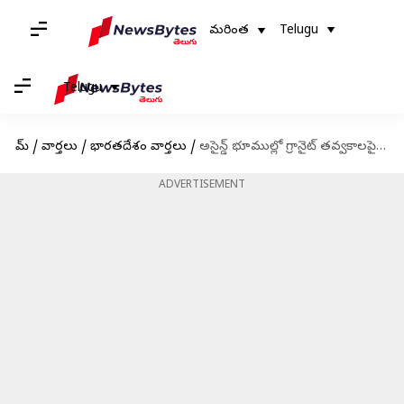
మరింత
Telugu
Telugu
హోమ్
/
వార్తలు
/
భారతదేశం వార్తలు
/
అసైన్డ్ భూముల్లో గ్రానైట్ తవ్వకాలపై హైకోర్టులో విచారణ.. మంత్రి రజనీకి నోటీసు
ADVERTISEMENT