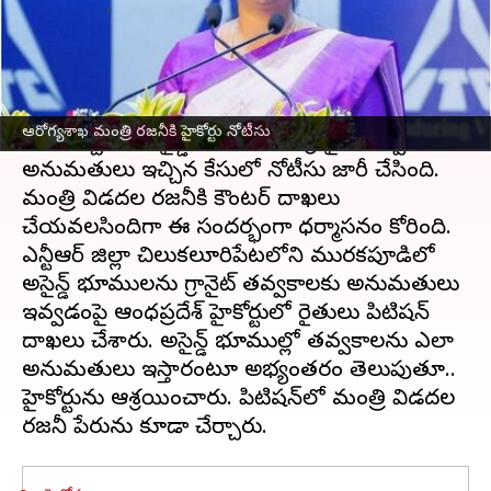
వ్రాసిన వారు
Dec 28, 2022
10:34 am
Stalin
ఈ వార్తాకథనం ఏంటి
ఆంధ్రప్రదేశ్ ఆరోగ్యశాఖ మంత్రి విడదల రజనీకి హైకోర్టు
ఆరోగ్యశాఖ మంత్రి రజనీకి హైకోర్టు నోటీసు
షాక్ ఇచ్చింది. అసైన్డ్ భూములను గ్రానైట్ తవ్వకాలకు
అనుమతులు ఇచ్చిన కేసులో నోటీసు జారీ చేసింది.
మంత్రి విడదల రజనీకి కౌంటర్ దాఖలు
చేయవలసిందిగా ఈ సందర్భంగా ధర్మాసనం కోరింది.
ఎన్టీఆర్‌ జిల్లా చిలుకలూరిపేటలోని మురకపూడిలో
అసైన్డ్ భూములను గ్రానైట్ తవ్వకాలకు అనుమతులు
ఇవ్వడంపై ఆంధ్రప్రదేశ్ హైకోర్టులో రైతులు పిటిషన్
దాఖలు చేశారు. అసైన్డ్ భూముల్లో తవ్వకాలను ఎలా
అనుమతులు ఇస్తారంటూ అభ్యంతరం తెలుపుతూ..
హైకోర్టును ఆశ్రయించారు. పిటిషన్‌లో మంత్రి విడదల