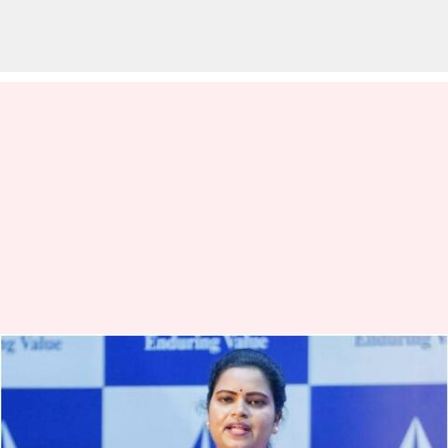
అసైన్డ్ భూముల్లో గ్రానైట్ తవ్వకాలపై
హైకోర్టులో విచారణ.. మంత్రి రజనీకి
నోటీసు