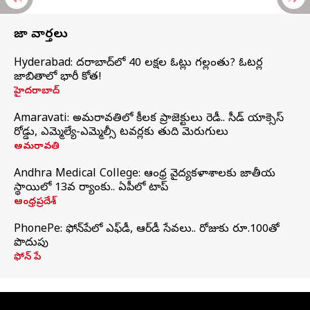
తాజా వార్తలు
Hyderabad: హైదరాబాద్‌లో 40 లక్షల ఓట్లు గల్లంతు? ఓటర్ల
జాబితాలో భారీ కోత!
హైదరాబాద్
Amaravati: అమరావతిలో కీలక ప్రాజెక్టులు రెడీ.. సీడ్‌ యాక్సెస్‌
రోడ్డు, ఎమ్మెల్యే-ఎమ్మెల్సీ టవర్లకు తుది మెరుగులు
అమరావతి
Andhra Medical College: ఆంధ్ర వైద్యకళాశాలకు జాతీయ
స్థాయిలో 13వ ర్యాంకు.. ఏపీలో టాప్
ఆంధ్రప్రదేశ్
PhonePe: ఫోన్‌పేలో ఎఫ్‌డీ, ఆర్‌డీ సేవలు.. రోజుకు రూ.100తో
పొదుపు
ఫోన్‌ పే