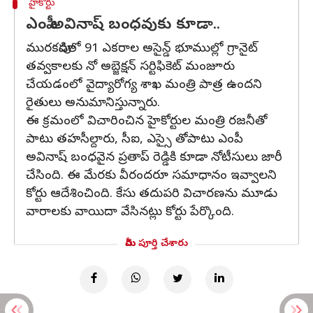
హైకోర్టు
ఎంపీ అవినాష్ బంధవుకు కూడా..
మురకపూడిలో 91 ఎకరాల అసైన్డ్‌ భూముల్లో గ్రానైట్‌
తవ్వకాలకు నో అబ్జెక్షన్‌ సర్టిఫికెట్‌ మంజూరు
చేయడంలో వైద్యారోగ్య శాఖ మంత్రి పాత్ర ఉందని
రైతులు అనుమానిస్తున్నారు.
ఈ క్రమంలో విచారించిన హైకోర్టుల మంత్రి రజనీతో
పాటు తహసీల్దారు, సీఐ, ఎస్సై తోపాటు ఎంపీ
అవినాష్ బంధవైన ప్రతాప్ రెడ్డికి కూడా నోటీసులు జారీ
చేసింది. ఈ మేరకు వీరందరూ సమాధానం ఇవ్వాలని
కోర్టు ఆదేశించింది. కేసు తదుపరి విచారణను మూడు
వారాలకు వాయిదా వేసినట్లు కోర్టు పేర్కొంది.
మీరు పూర్తి చేశారు