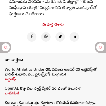
డిమాండ్‌కు నిరసనగా మే 3న కొండ జిల్లాల్లో 'గిరిజన
సంఘీభావ యాత్ర' నిర్వహించిన తర్వాత మణిపూర్‌లో
ఘర్షణలు చెలరేగాయి.
మీరు పూర్తి చేశారు
తాజా వార్తలు
World Athletics Under-20: ప్రపంచ అండర్-20 అథ్లెటిక్స్‌లో
భారత్‌ శుభారంభం.. ఫైనల్స్‌లోకి ముగ్గురు!
అథ్లెటిక్స్
OpenAI: కొత్త ఏఐ స్మార్ట్ స్పీకర్ ధర ఎంతో తెలుసా?
చాట్‌జీపీటీ
Korean Kanakaraju Review : కొరియన్ కనకరాజు రివ్యూ..