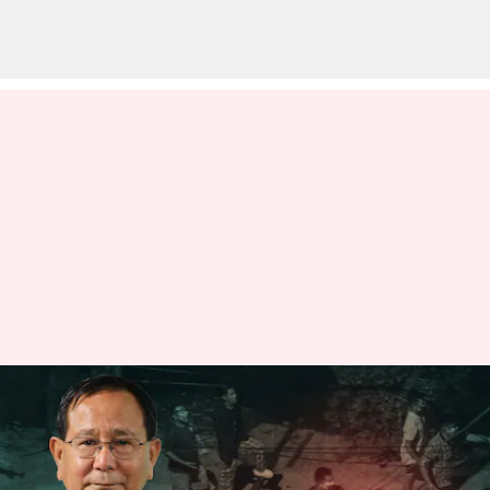
మణిపూర్‌లో కేంద్రమంత్రి ఇంటికి నిప్పు:
1000మందికి పైగా దాడి
వ్రాసిన వారు
Jun 16, 2023
11:04 am
Stalin