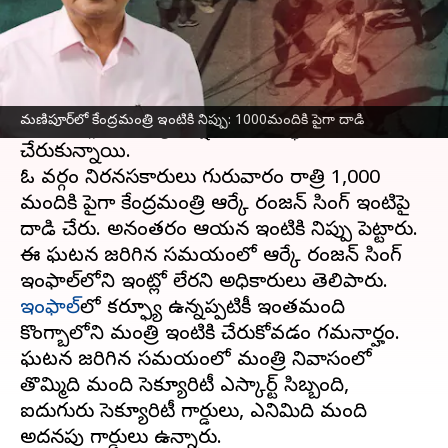
ఈ వార్తాకథనం ఏంటి
ఈశాన్య రాష్ట్రం
మణిపూర్‌
లో హింస ఇంకా ఆగడం
లేదు. షెడ్యూల్డ్ తెగలు(ఎస్టీ)లో చేర్చాలనే డిమాండ్‌పై
మణిపూర్‌లో కేంద్రమంత్రి ఇంటికి నిప్పు: 1000మందికి పైగా దాడి
రెండు వర్గాల మధ్య ఘర్షణలు తారస్థాయికి
చేరుకున్నాయి.
ఓ వర్గం నిరనసకారులు గురువారం రాత్రి 1,000
మందికి పైగా కేంద్రమంత్రి ఆర్కే రంజన్ సింగ్ ఇంటిపై
దాడి చేశారు. అనంతరం ఆయన ఇంటికి నిప్పు పెట్టారు.
ఈ ఘటన జరిగిన సమయంలో ఆర్కే రంజన్ సింగ్
ఇంఫాల్‌
లో కర్ఫ్యూ ఉన్నప్పటికీ ఇంతమంది
కొంగ్బాలోని మంత్రి ఇంటికి చేరుకోవడం గమనార్హం.
ఘటన జరిగిన సమయంలో మంత్రి నివాసంలో
తొమ్మిది మంది సెక్యూరిటీ ఎస్కార్ట్ సిబ్బంది,
ఐదుగురు సెక్యూరిటీ గార్డులు, ఎనిమిది మంది