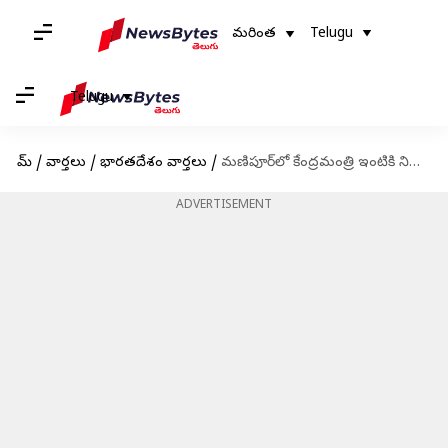
మరింత
Telugu
Telugu
హోమ్
/
వార్తలు
/
భారతదేశం వార్తలు
/
మణిపూర్‌లో కేంద్రమంత్రి ఇంటికి నిప్పు: 1000మందికి పైగా దాడి
ADVERTISEMENT