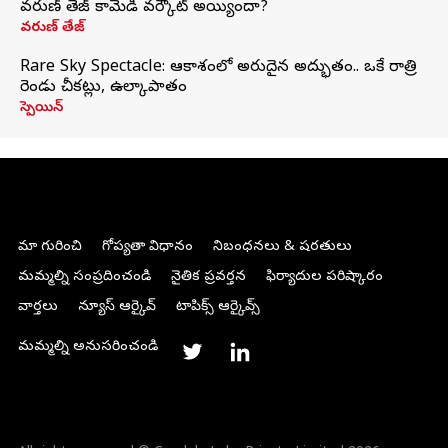
వరుణ్ తేజ్ కామెడీ వర్కౌట్ అయ్యిందా?
వరుణ్ తేజ్
Rare Sky Spectacle: ఆకాశంలో అరుదైన అద్భుతం.. ఒకే రాత్రి
రెండు చీకట్లు, ఉల్కాపాతం
స్పెయిన్
మా గురించి
గోప్యతా విధానం
నిబంధనలు & షరతులు
మమ్మల్ని సంప్రదించండి
నైతిక ప్రవర్తన
ఫిర్యాదుల పరిష్కారం
వార్తలు
న్యూస్ ఆర్కైవ్
టాపిక్స్ ఆర్కైవ్స్
మమ్మల్ని అనుసరించండి