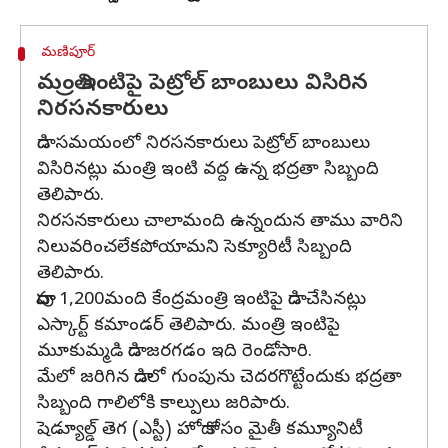
మణిపూర్
మంత్రి ఇంటిపై పెట్రోల్ బాంబులు విసిరిన
నిరసనకారులు
దాడి సమయంలో నిరసనకారులు పెట్రోల్ బాంబులు
విసిరినట్లు మంత్రి ఇంటి వద్ద ఉన్న భద్రతా సిబ్బంది
తెలిపారు.
నిరసనకారులు చాలామంది ఉన్నందున తాము వారిని
నిలువరించలేకపోయామని సెక్యూరిటీ సిబ్బంది
తెలిపారు.
దాదాపు 1,200మంది కేంద్రమంత్రి ఇంటిపై దాడి చేసినట్లు
ఎస్కార్ట్ కమాండర్ తెలిపారు. మంత్రి ఇంటిపై
మూకుమ్మడి దాడి జరగడం ఇది రెండోసారి.
మేలో జరిగిన దాడిలో గుంపును చెదరగొట్టేందుకు భద్రతా
సిబ్బంది గాలిలోకి కాల్పులు జరిపారు.
షెడ్యూల్డ్ తెగ (ఎస్టీ) హోదా కోసం మైతీ కమ్యూనిటీ