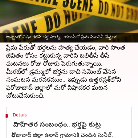
వ్రాసిన వారు
Jul 26, 2025
02:09 pm
Jayachandra Akuri
ఈ వార్తాకథనం ఏంటి
దేశంలో ఇటీవల మహిళల క్రూర చర్యలు కలకలం
అన్నంలో విషం కలిపి భర్త హత్య.. యూపీలో ప్రేమ పిశాచినీ చేష్టలు!
రేపుతున్నాయి.
ప్రేమ పేరుతో భర్తలను హత్య చేయడం, వారి సొంత
జీవితం కోసం కట్టుకున్న వారిని బలితీసే తీసే
ఘటనలు రోజు రోజుకు పెరుగుతున్నాయి.
మీరట్‌లో డ్రమ్ములో భర్తను దాచి సిమెంట్ వేసిన
సంఘటన మరవకముందే.. ఇప్పుడు ఉత్తరప్రదేశ్‌లోని
ఫిరోజాబాద్ జిల్లాలో మరో విషాదకర ఘటన
Details
వివాహేతర సంబంధం.. భర్తపై కుట్ర
ఫిరోజాబాద్‌ జిల్లా ఉలావ్ గ్రామానికి చెందిన సునీల్,