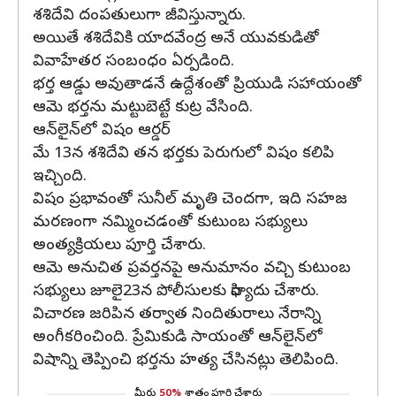
శశిదేవి దంపతులుగా జీవిస్తున్నారు.
అయితే శశిదేవికి యాదవేంద్ర అనే యువకుడితో
వివాహేతర సంబంధం ఏర్పడింది.
భర్త ఆడ్డు అవుతాడనే ఉద్దేశంతో ప్రియుడి సహాయంతో
ఆమె భర్తను మట్టుబెట్టే కుట్ర వేసింది.
ఆన్‌లైన్‌లో విషం ఆర్డర్
మే 13న శశిదేవి తన భర్తకు పెరుగులో విషం కలిపి
ఇచ్చింది.
విషం ప్రభావంతో సునీల్ మృతి చెందగా, ఇది సహజ
మరణంగా నమ్మించడంతో కుటుంబ సభ్యులు
అంత్యక్రియలు పూర్తి చేశారు.
ఆమె అనుచిత ప్రవర్తనపై అనుమానం వచ్చి కుటుంబ
సభ్యులు జూలై23న పోలీసులకు ఫిర్యాదు చేశారు.
విచారణ జరిపిన తర్వాత నిందితురాలు నేరాన్ని
అంగీకరించింది. ప్రేమికుడి సాయంతో ఆన్‌లైన్‌లో
విషాన్ని తెప్పించి భర్తను హత్య చేసినట్లు తెలిపింది.
మీరు
50%
శాతం పూర్తి చేశారు