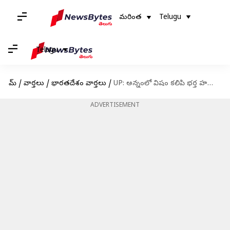
మరింత
Telugu
Telugu
హోమ్
/
వార్తలు
/
భారతదేశం వార్తలు
/
UP: అన్నంలో విషం కలిపి భర్త హత్య.. యూపీలో ప్రేమ పిశాచినీ చేష్టలు!
ADVERTISEMENT