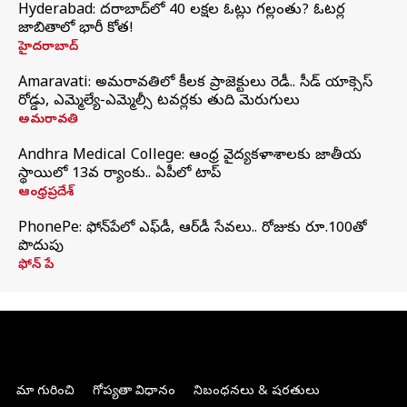
Hyderabad: హైదరాబాద్‌లో 40 లక్షల ఓట్లు గల్లంతు? ఓటర్ల
జాబితాలో భారీ కోత!
హైదరాబాద్
Amaravati: అమరావతిలో కీలక ప్రాజెక్టులు రెడీ.. సీడ్‌ యాక్సెస్‌
రోడ్డు, ఎమ్మెల్యే-ఎమ్మెల్సీ టవర్లకు తుది మెరుగులు
అమరావతి
Andhra Medical College: ఆంధ్ర వైద్యకళాశాలకు జాతీయ
స్థాయిలో 13వ ర్యాంకు.. ఏపీలో టాప్
ఆంధ్రప్రదేశ్
PhonePe: ఫోన్‌పేలో ఎఫ్‌డీ, ఆర్‌డీ సేవలు.. రోజుకు రూ.100తో
పొదుపు
ఫోన్‌ పే
మా గురించి
గోప్యతా విధానం
నిబంధనలు & షరతులు