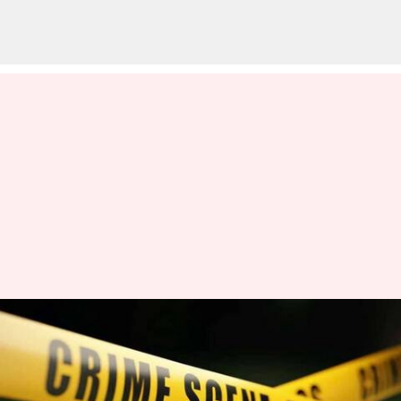
UP: అన్నంలో విషం కలిపి భర్త
హత్య.. యూపీలో ప్రేమ పిశాచినీ
చేష్టలు!