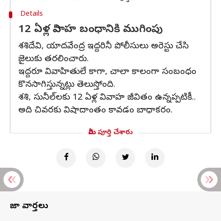
Details
12 ఏళ్ల వివాహ బంధానికి ముగింపు
శశిదేవి, యాదవేంద్ర ఇద్దరినీ పోలీసులు అరెస్టు చేసి
జైలుకు తరలించారు.
ఇద్దరూ వివాహితులే కాగా, చాలా కాలంగా సంబంధం
కొనసాగిస్తున్నట్లు తెలుస్తోంది.
శశి, సునీల్‌లకు 12 ఏళ్ల వివాహ జీవితం ఉన్నప్పటికీ..
అది చివరకు విషాదాంతం కావడం బాధాకరం.
మీరు పూర్తి చేశారు
తాజా వార్తలు