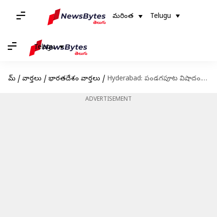
మరింత
Telugu
Telugu
హోమ్
/
వార్తలు
/
భారతదేశం వార్తలు
/
Hyderabad: పండగపూట విషాదం.. గాలిపటాలు ఎగురవేస్తూ 9 మంది మృతి
ADVERTISEMENT