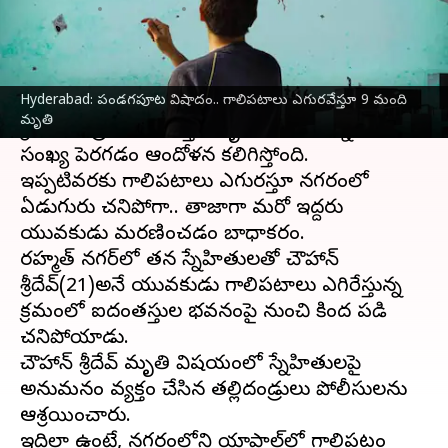
వ్రాసిన వారు
Jan 16, 2024
01:37 pm
Stalin
ఈ వార్తాకథనం ఏంటి
Hyderabad: పండగపూట విషాదం.. గాలిపటాలు ఎగురవేస్తూ 9 మంది
పండుగ వేళ..
హైదరాబాద్‌
లో గాలిపటాలు ఎగురవేస్తున్న
మృతి
క్రమంలో ప్రమాదవశాత్తు మృతి చెందుతున్న వారి
సంఖ్య పెరగడం ఆందోళన కలిగిస్తోంది.
ఇప్పటివరకు గాలిపటాలు ఎగురవేస్తూ నగరంలో
ఏడుగురు చనిపోగా.. తాజాగా మరో ఇద్దరు
యువకుడు మరణించడం బాధాకరం.
రహ్మత్ నగర్‌లో తన స్నేహితులతో చౌహాన్
శ్రీదేవ్‌(21)అనే యువకుడు గాలిపటాలు ఎగిరేస్తున్న
క్రమంలో ఐదంతస్తుల భవనంపై నుంచి కింద పడి
చనిపోయాడు.
చౌహాన్ శ్రీదేవ్‌ మృతి విషయంలో స్నేహితులపై
అనుమనం వ్యక్తం చేసిన తల్లిదండ్రులు పోలీసులను
ఆశ్రయించారు.
ఇదిలా ఉంటే, నగరంలోని యాప్రాల్‌లో గాలిపటం