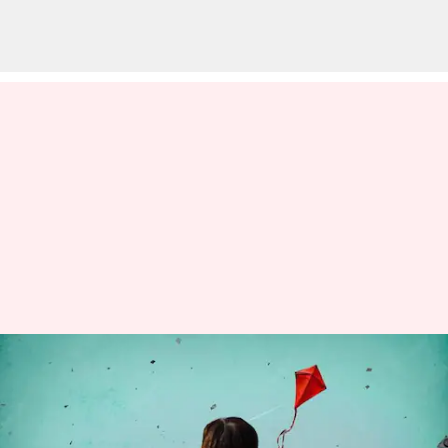
Hyderabad: పండగపూట విషాదం..
గాలిపటాలు ఎగురవేస్తూ 9 మంది
మృతి