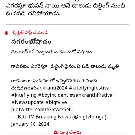
ఎగరవేస్తూ భువన్ సాయి అనే బాలుడు బిల్డింగ్ నుంచి
ట్విట్టర్ పోస్ట్ చేయండి
నగరంలో విషాదం
హైదరాబాద్ లో సంక్రాంతి నాడు మరో విషాదం
గాలిపటం ఎగరేస్తూ.. బిల్డింగ్ పైనుంచి పడి బాలుడు మృతి
గాలిపటాల ఘటనలతో ఇప్పటివరకు 9 మంది
దుర్మరణం
#Sankranti2024
#kiteflyingfestival
#kiteflying
#boyincident
#sankranthifistival
#Newsupdate
#bigtvive
pic.twitter.com/tG5tArxSNU
— BIG TV Breaking News (@bigtvtelugu)
January 16, 2024
మీరు పూర్తి చేశారు