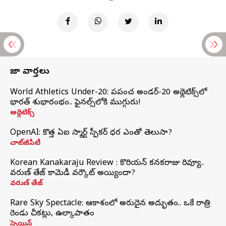
తాజా వార్తలు
World Athletics Under-20: ప్రపంచ అండర్-20 అథ్లెటిక్స్‌లో
భారత్‌ శుభారంభం.. ఫైనల్స్‌లోకి ముగ్గురు!
అథ్లెటిక్స్
OpenAI: కొత్త ఏఐ స్మార్ట్ స్పీకర్ ధర ఎంతో తెలుసా?
చాట్‌జీపీటీ
Korean Kanakaraju Review : కొరియన్ కనకరాజు రివ్యూ..
వరుణ్ తేజ్ కామెడీ వర్కౌట్ అయ్యిందా?
వరుణ్ తేజ్
Rare Sky Spectacle: ఆకాశంలో అరుదైన అద్భుతం.. ఒకే రాత్రి
రెండు చీకట్లు, ఉల్కాపాతం
స్పెయిన్