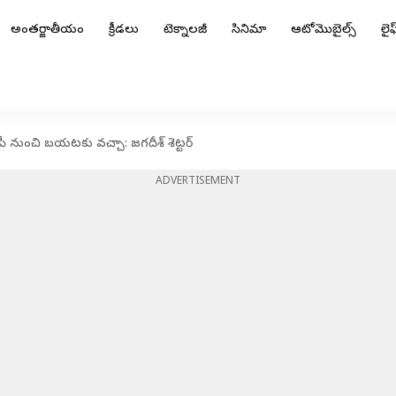
అంతర్జాతీయం
క్రీడలు
టెక్నాలజీ
సినిమా
ఆటోమొబైల్స్
లైఫ్
జేపీ నుంచి బయటకు వచ్చా: జగదీశ్ శెట్టర్
ADVERTISEMENT