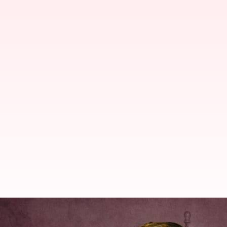
బీఎల్ సంతోష్ కుట్ర వల్లే నేను బీజేపీ న