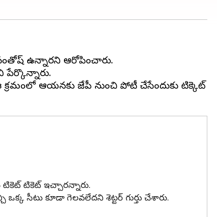
 సంతోష్ ఉన్నారని ఆరోపించారు.
పేర్కొన్నారు.
ారు. ఈ క్రమంలో ఆయనకు బీజేపీ నుంచి పోటీ చేసేందుకు టిక్కెట్
 టికెట్ టికెట్ ఇచ్చారన్నారు.
 ఒక్క సీటు కూడా గెలవలేదని శెట్టర్ గుర్తు చేశారు.