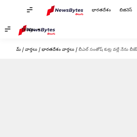
భారతదేశం
బిజినెస్
Telugu
హోమ్
/
వార్తలు
/
భారతదేశం వార్తలు
/
బీఎల్ సంతోష్ కుట్ర వల్లే నేను బీ