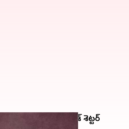
ుంచి బయటకు వచ్చా: జగదీశ్ శెట్టర్