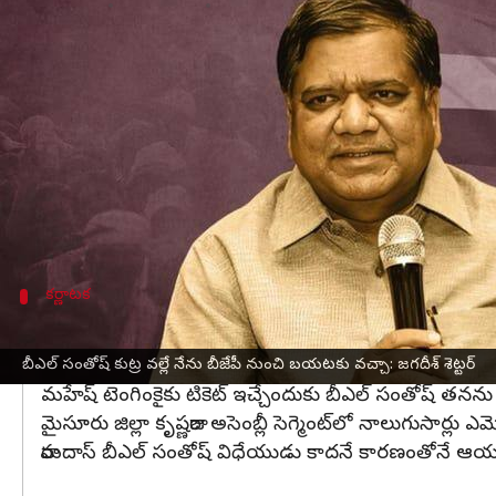
వ్రాసిన వారు
Apr 18, 2023
06:37 pm
Stalin
ఈ వార్తాకథనం ఏంటి
బీజేపీ
ప్రధాన కార్యదర్శి బీఎల్ సంతోష్ పై
కర్ణాటక
మాజీ ముఖ్
జగదీష్ షెట్టర్ ఇటీవల బీజేపీని వీడి,
కాంగ్రెస్
‌లో చేరారు. అ
బీఎల్ సంతోష్ తనపై కుట్ర పన్నారని, ఎన్నికల్లో పోటీ చ
బీజేపీ నుంచి ఆరుసార్లు ఎమ్మెల్యేగా గెలిచిన జగదీష్ షెట్టర
కర్ణాటక
మంత్రి పదవిని కోల్పోయినా పార్టీకోసం పని చేశా: శ
బసవరాజ్ బొమ్మై ప్రభుత్వంలో తాను మంత్రి పదవిని కోల్పోయినప్ప
బీఎల్ సంతోష్ కుట్ర వల్లే నేను బీజేపీ నుంచి బయటకు వచ్చా: జగదీశ్ శెట్టర్
మహేష్ టెంగింకై‌కు టికెట్ ఇచ్చేందుకు బీఎల్ సంతోష్‌ తనను బ
మైసూరు జిల్లా కృష్ణరాజ అసెంబ్లీ సెగ్మెంట్‌లో నాలుగుసార్లు ఎమ
రామదాస్‌ బీఎల్‌ సంతోష్‌ విధేయుడు కాదనే కారణంతోనే ఆయనకు ట