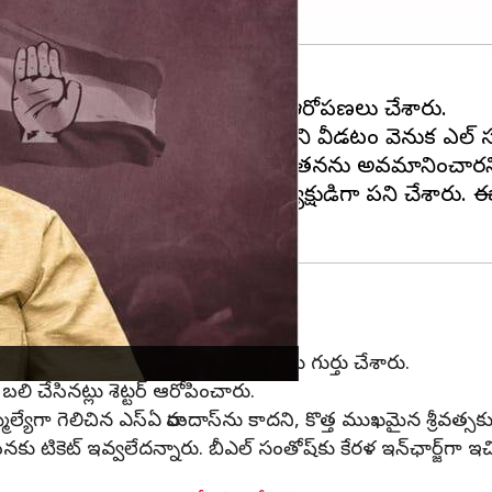
యమంత్రి జగదీష్ షెట్టర్ తీవ్రమైన ఆరోపణలు చేశారు.
సెంబ్లీ ఎన్నికలకు ముందు ఆయన బీజేపీని వీడటం వెనుక బీఎల్
ేసేందుకు టిక్కెట్ నిరాకరించడం ద్వారా తనను అవమానించారని 
్, ప్రతిపక్ష నేతగా, స్పీకర్‌గా, పార్టీ అధ్యక్షుడిగా పని చేశ
ెట్టర్
టికీ పార్టీ కోసం కష్టపడి పని చేసినట్లు గుర్తు చేశారు.
లి చేసినట్లు శెట్టర్ ఆరోపించారు.
్మెల్యేగా గెలిచిన ఎస్‌ఏ రామదాస్‌ను కాదని, కొత్త ముఖమైన శ్రీవత్సకు
ికెట్ ఇవ్వలేదన్నారు. బీఎల్ సంతోష్‌కు కేరళ ఇన్‌ఛార్జ్‌గా ఇచ్చి