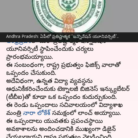
రాష్ట్ర ప్రభుత్వం ఒప్పందం
వ్రాసిన వారు
Dec 20, 2024
04:46 pm
Sirish Praharaju
ఈ వార్తాకథనం ఏంటి
Andhra Pradesh: ఏపీలో ప్రతిష్టాత్మక 'ఇన్నొవేషన్‌ యూనివర్సిటీ'..
ఆంధ్రప్రదేశ్‌
లో మరో ప్రతిష్టాత్మక ఇన్నొవేషన్‌
యూనివర్సిటీ స్థాపించేందుకు చర్యలు
ప్రారంభమయ్యాయి.
ఈ సంబంధంగా, రాష్ట్ర ప్రభుత్వం ఫిజిక్స్‌ వాలాతో
ఒప్పందం చేసుకుంది.
అదేవిధంగా, ఉన్నత విద్యా వ్యవస్థను
ఆధునికీకరించేందుకు టెక్నాలజీ బిజినెస్‌ ఇన్క్యుబేటర్
(టీబీఐ)తో కూడా ఒక ఒప్పందం కుదుర్చుకుంది.
ఈ రెండు ఒప్పందాలు సచివాలయంలో విద్యాశాఖ
మంత్రి
నారా లోకేశ్‌
సమక్షంలో లాంచ్‌ అయ్యాయి.
ఈ ఒప్పందాలు యువతకు ప్రపంచస్థాయి
అవకాశాలను అందించడానికి ముఖ్యంగా డిజైన్