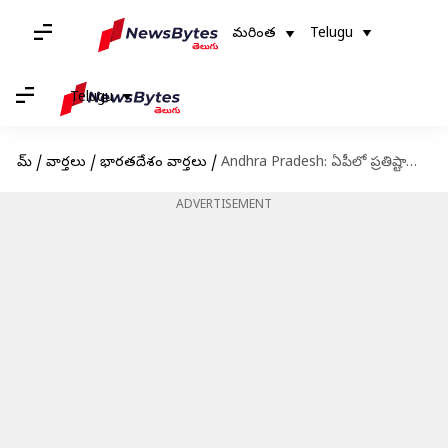
మరింత
Telugu
Telugu
హోమ్
/
వార్తలు
/
భారతదేశం వార్తలు
/
Andhra Pradesh: ఏపీలో ప్రతిష్టాత్మక 'ఇన్నొవేషన్‌ యూనివర్సిటీ'.. ఫిజిక్స్‌ వాలాతో రాష్ట్ర ప్రభుత్వం ఒప్పందం
ADVERTISEMENT