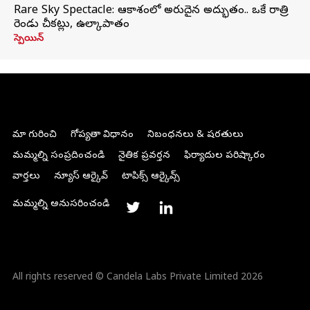
Rare Sky Spectacle: ఆకాశంలో అరుదైన అద్భుతం.. ఒకే రాత్రి
రెండు చీకట్లు, ఉల్కాపాతం
స్పెయిన్
మా గురించి
గోప్యతా విధానం
నిబంధనలు & షరతులు
మమ్మల్ని సంప్రదించండి
నైతిక ప్రవర్తన
ఫిర్యాదుల పరిష్కారం
వార్తలు
న్యూస్ ఆర్కైవ్
టాపిక్స్ ఆర్కైవ్స్
మమ్మల్ని అనుసరించండి
All rights reserved © Candela Labs Private Limited 2026