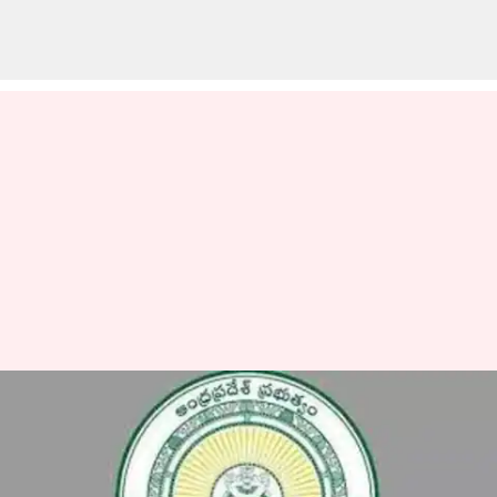
Andhra Pradesh: ఏపీలో
ప్రతిష్టాత్మక 'ఇన్నొవేషన్‌
యూనివర్సిటీ'.. ఫిజిక్స్‌ వాలాతో