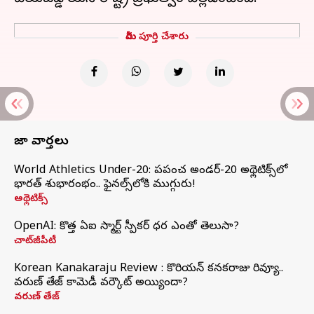
మీరు పూర్తి చేశారు
తాజా వార్తలు
World Athletics Under-20: ప్రపంచ అండర్-20 అథ్లెటిక్స్‌లో
భారత్‌ శుభారంభం.. ఫైనల్స్‌లోకి ముగ్గురు!
అథ్లెటిక్స్
OpenAI: కొత్త ఏఐ స్మార్ట్ స్పీకర్ ధర ఎంతో తెలుసా?
చాట్‌జీపీటీ
Korean Kanakaraju Review : కొరియన్ కనకరాజు రివ్యూ..
వరుణ్ తేజ్ కామెడీ వర్కౌట్ అయ్యిందా?
వరుణ్ తేజ్