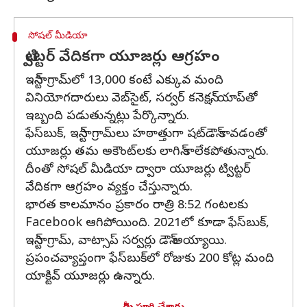
సోషల్ మీడియా
ట్విట్టర్ వేదికగా యూజర్లు ఆగ్రహం
ఇన్‌స్టాగ్రామ్‌లో 13,000 కంటే ఎక్కువ మంది
వినియోగదారులు వెబ్‌సైట్, సర్వర్ కనెక్షన్, యాప్‌తో
ఇబ్బంది పడుతున్నట్లు పేర్కొన్నారు.
ఫేస్‌బుక్, ఇన్‌స్టాగ్రామ్‌లు హఠాత్తుగా షట్‌డౌన్ కావడంతో
యూజర్లు తమ అకౌంట్‌లకు లాగిన్ కాలేకపోతున్నారు.
దీంతో సోషల్ మీడియా ద్వారా యూజర్లు ట్విట్టర్
వేదికగా ఆగ్రహం వ్యక్తం చేస్తున్నారు.
భారత కాలమానం ప్రకారం రాత్రి 8:52 గంటలకు
Facebook ఆగిపోయింది. 2021లో కూడా ఫేస్‌బుక్,
ఇన్‌స్టాగ్రామ్, వాట్సాప్ సర్వర్లు డౌన్ అయ్యాయి.
ప్రపంచవ్యాప్తంగా ఫేస్‌బుక్‌లో రోజుకు 200 కోట్ల మంది
యాక్టివ్ యూజర్లు ఉన్నారు.