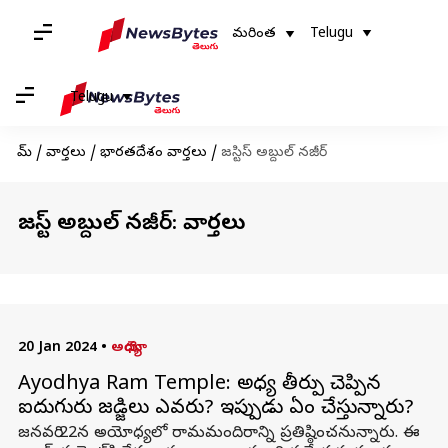
మరింత
Telugu
Telugu
హోమ్
/
వార్తలు
/
భారతదేశం వార్తలు
/
జస్టిస్ అబ్దుల్ నజీర్
జస్టిస్ అబ్దుల్ నజీర్: వార్తలు
20 Jan 2024
•
అయోధ్య
Ayodhya Ram Temple: అయోధ్య తీర్పు చెప్పిన
ఐదుగురు జడ్జిలు ఎవరు? ఇప్పుడు ఏం చేస్తున్నారు?
జనవరి 22న అయోధ్యలో రామమందిరాన్ని ప్రతిష్ఠించనున్నారు. ఈ