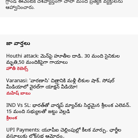
గ్రాండ్ ఈవెంట్‌కి దేశవ్యాప్తంగా చాలా మంది ప్రత్యేక వ్యక్తులను
ఆహ్వానించారు.
తాజా వార్తలు
Houthi attack: యెమెన్‌పై హూతీల దాడి.. 30 మంది సైనికుల
మృతి,50 మందికిపైగా గాయాలు
హౌతీ రెబెల్స్
Varanasi: 'వారణాసి' చిత్రానికి మళ్లీ లీకుల షాక్.. సోషల్
మీడియాలో వైరల్‌గా యాక్షన్ వీడియో!
మహేష్ బాబు
IND Vs SL: భారత్‌తో వార్మప్‌ మ్యాచ్‌కు సిద్ధమైన శ్రీలంక ఎలెవన్..
15 మంది సభ్యులతో జట్టు వెల్లడి
శ్రీలంక
UPI Payments: యూపీఐ చెల్లింపుల్లో కీలక మార్పు.. ఛార్జీల
వసూలుకు లోక్‌సభ ఆమోదం..