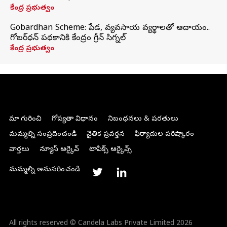
కేంద్ర ప్రభుత్వం
Gobardhan Scheme: పేడ, వ్యవసాయ వ్యర్థాలతో ఆదాయం..
గోబర్‌ధన్ పథకానికి కేంద్రం గ్రీన్ సిగ్నల్
కేంద్ర ప్రభుత్వం
మా గురించి
గోప్యతా విధానం
నిబంధనలు & షరతులు
మమ్మల్ని సంప్రదించండి
నైతిక ప్రవర్తన
ఫిర్యాదుల పరిష్కారం
వార్తలు
న్యూస్ ఆర్కైవ్
టాపిక్స్ ఆర్కైవ్స్
మమ్మల్ని అనుసరించండి
All rights reserved © Candela Labs Private Limited 2026