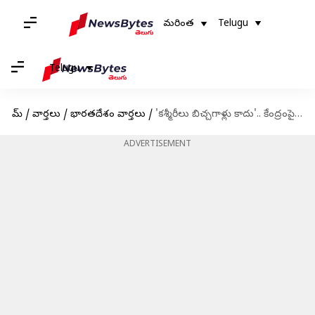
మరింత
Telugu
Telugu
హోమ్
/
వార్తలు
/
భారతదేశం వార్తలు
/
'కశ్మీరీలు బిచ్చగాళ్లు కాదు'.. కేంద్రంపై ఒమర్ అబ్దుల్లా ఫైర్
ADVERTISEMENT