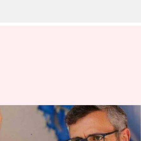
'కశ్మీరీలు బిచ్చగాళ్లు కాదు'.. కేంద్రంపై
ఒమర్ అబ్దుల్లా ఫైర్
వ్రాసిన వారు
Jan 10, 2023
05:32 pm
Stalin