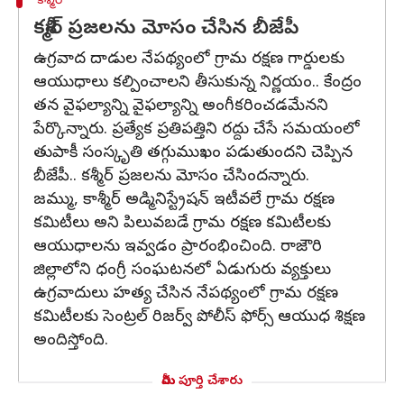
కశ్మీర్
కశ్మీర్ ప్రజలను మోసం చేసిన బీజేపీ
ఉగ్రవాద దాడుల నేపథ్యంలో గ్రామ రక్షణ గార్డులకు
ఆయుధాలు కల్పించాలని తీసుకున్న నిర్ణయం.. కేంద్రం
తన వైఫల్యాన్ని వైఫల్యాన్ని అంగీకరించడమేనని
పేర్కొన్నారు. ప్రత్యేక ప్రతిపత్తిని రద్దు చేసే సమయంలో
తుపాకీ సంస్కృతి తగ్గుముఖం పడుతుందని చెప్పిన
బీజేపీ.. కశ్మీర్ ప్రజలను మోసం చేసిందన్నారు.
జమ్ము, కాశ్మీర్ అడ్మినిస్ట్రేషన్ ఇటీవలే గ్రామ రక్షణ
కమిటీలు అని పిలువబడే గ్రామ రక్షణ కమిటీలకు
ఆయుధాలను ఇవ్వడం ప్రారంభించింది. రాజౌరి
జిల్లాలోని ధంగ్రీ సంఘటనలో ఏడుగురు వ్యక్తులు
ఉగ్రవాదులు హత్య చేసిన నేపథ్యంలో గ్రామ రక్షణ
కమిటీలకు సెంట్రల్ రిజర్వ్ పోలీస్ ఫోర్స్ ఆయుధ శిక్షణ
అందిస్తోంది.
మీరు పూర్తి చేశారు