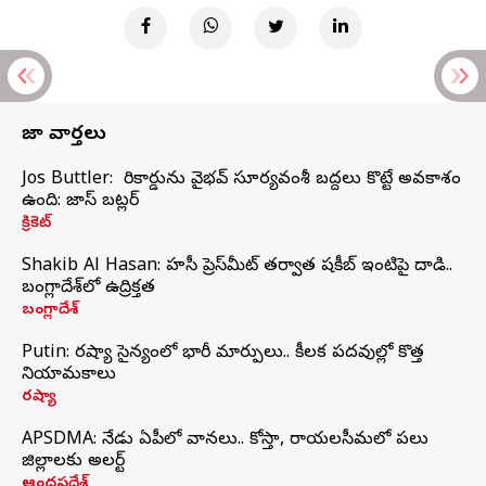
తాజా వార్తలు
Jos Buttler: నా రికార్డును వైభవ్ సూర్యవంశీ బద్దలు కొట్టే అవకాశం
ఉంది: జాస్ బట్లర్
క్రికెట్
Shakib Al Hasan: హసీనా ప్రెస్‌మీట్‌ తర్వాత షకీబ్‌ ఇంటిపై దాడి..
బంగ్లాదేశ్‌లో ఉద్రిక్తత
బంగ్లాదేశ్
Putin: రష్యా సైన్యంలో భారీ మార్పులు.. కీలక పదవుల్లో కొత్త
నియామకాలు
రష్యా
APSDMA: నేడు ఏపీలో వానలు.. కోస్తా, రాయలసీమలో పలు
జిల్లాలకు అలర్ట్
ఆంధ్రప్రదేశ్