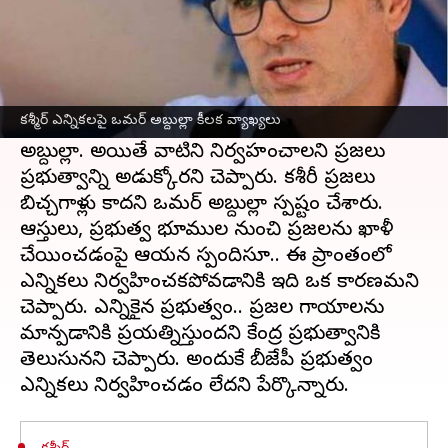
ఈ వార్తాకథనం ఏంటి
జమ్ముకశ్మీర్ మాజీ సీఎం, నేషనల్ కాన్ఫరెన్స్ నేత ఒమర్
అబ్దుల్లా కేంద్రంపై తీవ్రస్థాయిలో విరుచుకుపడ్డారు.
కశ్మీర్ ఎన్నికలపై ఒమర్ అబ్దుల్లా కీలక వ్యాఖ్యలు
ఎన్నికలు అనేవి కశ్మీర్ ప్రజల హక్కు అన్నారు ఒమర్
అబ్దుల్లా. అయితే వాటిని నిర్వహంచాలని ప్రజలు
ప్రభుత్వాన్ని అడుక్కోరని చెప్పారు. కశ్మీరీ ప్రజలు
బిచ్చగాళ్లు కాదని ఒమర్ అబ్దుల్లా స్పష్టం చేశారు.
ఆస్తులు, ప్రభుత్వ భూముల నుంచి ప్రజలను ఖాళీ
చేయించడంపై ఆయన స్పందిసూ.. ఈ ప్రాంతంలో
ఎన్నికలు నిర్వహించకపోవడానికి ఇది ఒక కారణమని
చెప్పారు. ఎన్నికైన ప్రభుత్వం.. ప్రజల గాయాలను
మాన్పడానికి ప్రయత్నిస్తుందని కేంద్ర ప్రభుత్వానికి
తెలుసునని చెప్పారు. అందుకే బీజేపీ ప్రభుత్వం