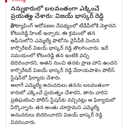
కోటంరెడ్డి
నన్ను కారులో బలవంతంగా ఎక్కించే
ప్రయత్నం చేశారు: విజయ్ భాస్కర్ రెడ్డి
ఫోన్ ట్యాపింగ్ ఆరోపణల నేపథ్యంలో టీడీపీలోకి వెళ్తానని
కోటంరెడ్డి హింట్ ఇచ్చారు. ఈ క్రమంలో తన
ఆఫీసులోని ఎమ్మెల్యే ఫొటోను వైసీపీకి చెందిన
కార్పొరేటర్ విజయ్ భాస్కర్ రెడ్డి తొలగించారు. ఇదే
సమయంలో కోటంరెడ్డి తన ఇంటికి వచ్చి
బెదిరించారని, అతని నుంచి తనకు ప్రాణ హాని ఉందని
కార్పొరేటర్ విజయ్ భాస్కర్ రెడ్డి వేదాయపాళెం పోలీస్
స్టేషన్‌లో ఫిర్యాదు చేశారు.
అలాగే ఎమ్మెల్యే అనుచరులు తనను బలవంతంగా
కారులో ఎక్కించే ప్రయత్నం చేశారని, తాను వారిని
ప్రతిఘటించి పోలీస్ స్టేషన్‌కు వచ్చినట్లు ఆ ఫిర్యాదులో
పేర్కొన్నారు. తన అంతు చూస్తామని ఎమ్మెల్యే
అనుచరులు బెదరించారని విజయ్ భాస్కర్ రెడ్డి
వివరించారు.