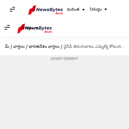
మరింత
Telugu
Telugu
హోమ్
/
వార్తలు
/
భారతదేశం వార్తలు
/
వైసీపీ తిరుగుబాటు ఎమ్మెల్యే కోటంరెడ్డి శ్రీధర్‌రెడ్డిపై కిడ్నాప్ కేసు నమోదు
ADVERTISEMENT