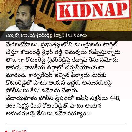
ఈ వార్తాకథనం ఏంటి
ఫోన్ ట్యాపింగ్
ఆరోపణలతో కొన్నిరోజులుగా వైసీసీ
తీరుగుబాటు నేత, నెల్లూరు రూరల్‌ ఎమ్మెల్యే
కోటంరెడ్డి
ఎమ్మెల్యే కోటంరెడ్డి శ్రీధర్‌రెడ్డిపై కిడ్నాప్ కేసు నమోదు
శ్రీధర్‌రెడ్డి
వార్తల్లో నిలుస్తున్నారు. వైసీపీకి చెందిన కీలక
నేతలతోపాటు, ప్రభుత్వంలోని మంత్రులను టార్గెట్
చేస్తూ కోటంరెడ్డి శ్రీధర్ రెడ్డి విమర్శలు గుప్పిస్తున్నారు.
తాజాగా కోటంరెడ్డి శ్రీధర్‌రెడ్డిపై కిడ్నాప్ కేసు నమోదు
కావడం రాజకీయ వర్గాల్లో చర్చనీయాంశంగా
మారింది. కార్పొరేటర్ ఇచ్చిన ఫిర్యాదు మేరకు
కోటంరెడ్డితో పాటు ఆయన ఇద్దరు అనుచరులపై
పోలీసులు కేసు నమోదు చేశారు.
వేదాయపాళెం పోలీస్ స్టేషన్‌లో ఐపీసీ సెక్షన్‌లు 448,
363 సెక్షన్ల కింద కోటంరెడ్డితో పాటు ఆయన