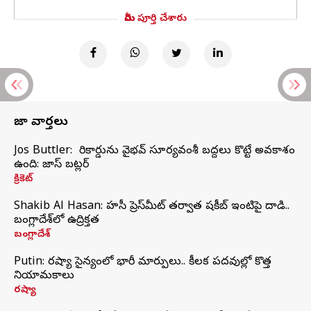
మీరు పూర్తి చేశారు
తాజా వార్తలు
Jos Buttler: నా రికార్డును వైభవ్ సూర్యవంశీ బద్దలు కొట్టే అవకాశం
ఉంది: జాస్ బట్లర్
క్రికెట్
Shakib Al Hasan: హసీనా ప్రెస్‌మీట్‌ తర్వాత షకీబ్‌ ఇంటిపై దాడి..
బంగ్లాదేశ్‌లో ఉద్రిక్తత
బంగ్లాదేశ్
Putin: రష్యా సైన్యంలో భారీ మార్పులు.. కీలక పదవుల్లో కొత్త
నియామకాలు
రష్యా