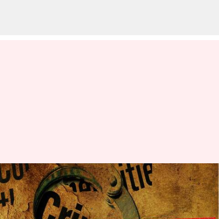
వైసీపీ తిరుగుబాటు ఎమ్మెల్యే కోటంరెడ్డి
శ్రీధర్‌రెడ్డిపై కిడ్నాప్ కేసు నమోదు
వ్రాసిన వారు
Feb 04, 2023
11:57 am
Stalin