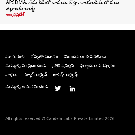
APSDMA: నేడు ఏపీలో వానలు.. కోస్తా, రాయలసీమలో పలు
జిల్లాలకు అలర్ట్
ఆంధ్రప్రదేశ్
మా గురించి
గోప్యతా విధానం
నిబంధనలు & షరతులు
మమ్మల్ని సంప్రదించండి
నైతిక ప్రవర్తన
ఫిర్యాదుల పరిష్కారం
వార్తలు
న్యూస్ ఆర్కైవ్
టాపిక్స్ ఆర్కైవ్స్
మమ్మల్ని అనుసరించండి
All rights reserved © Candela Labs Private Limited 2026