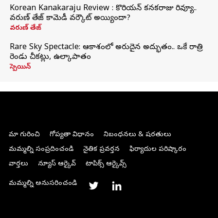
Korean Kanakaraju Review : కొరియన్ కనకరాజు రివ్యూ..
వరుణ్ తేజ్ కామెడీ వర్కౌట్ అయ్యిందా?
వరుణ్ తేజ్
Rare Sky Spectacle: ఆకాశంలో అరుదైన అద్భుతం.. ఒకే రాత్రి
రెండు చీకట్లు, ఉల్కాపాతం
స్పెయిన్
మా గురించి
గోప్యతా విధానం
నిబంధనలు & షరతులు
మమ్మల్ని సంప్రదించండి
నైతిక ప్రవర్తన
ఫిర్యాదుల పరిష్కారం
వార్తలు
న్యూస్ ఆర్కైవ్
టాపిక్స్ ఆర్కైవ్స్
మమ్మల్ని అనుసరించండి