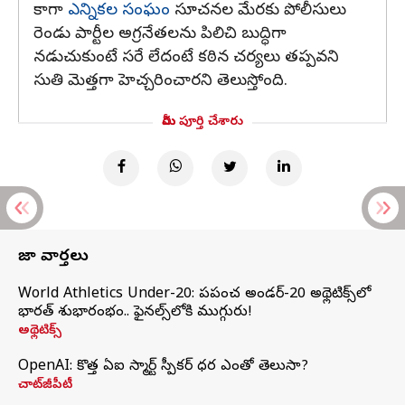
కాగా
ఎన్నికల సంఘం
సూచనల మేరకు పోలీసులు
రెండు పార్టీల అగ్రనేతలను పిలిచి బుద్ధిగా
నడుచుకుంటే సరే లేదంటే కఠిన చర్యలు తప్పవని
సుతి మెత్తగా హెచ్చరించారని తెలుస్తోంది.
మీరు పూర్తి చేశారు
తాజా వార్తలు
World Athletics Under-20: ప్రపంచ అండర్-20 అథ్లెటిక్స్‌లో
భారత్‌ శుభారంభం.. ఫైనల్స్‌లోకి ముగ్గురు!
అథ్లెటిక్స్
OpenAI: కొత్త ఏఐ స్మార్ట్ స్పీకర్ ధర ఎంతో తెలుసా?
చాట్‌జీపీటీ