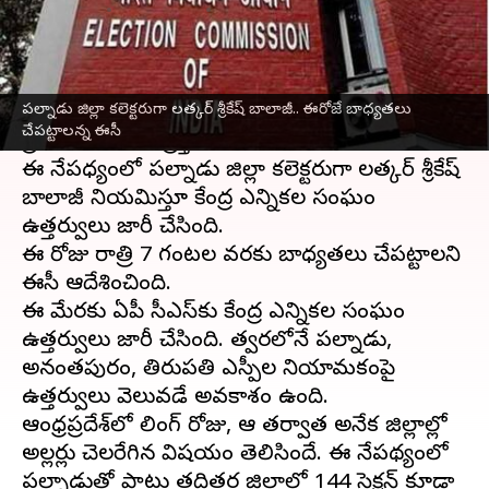
వ్రాసిన వారు
May 18, 2024
05:23 pm
Stalin
ఈ వార్తాకథనం ఏంటి
పల్నాడు జిల్లా కలెక్టరుగా లత్కర్ శ్రీకేష్ బాలాజీ.. ఈరోజే బాధ్యతలు
పోలింగ్ ముగిసి ఐదు రోజులు కావస్తున్నా
పల్నాడు
చేపట్టాలన్న ఈసీ
ప్రాంతం ఇంకా ఉద్రిక్తంగానే ఉంది.
ఈ నేపధ్యంలో పల్నాడు జిల్లా కలెక్టరుగా లత్కర్ శ్రీకేష్
బాలాజీ నియమిస్తూ కేంద్ర ఎన్నికల సంఘం
ఉత్తర్వులు జారీ చేసింది.
ఈ రోజు రాత్రి 7 గంటల వరకు బాధ్యతలు చేపట్టాలని
ఈసీ ఆదేశించింది.
ఈ మేరకు ఏపీ సీఎస్‌కు కేంద్ర ఎన్నికల సంఘం
ఉత్తర్వులు జారీ చేసింది. త్వరలోనే పల్నాడు,
అనంతపురం, తిరుపతి ఎస్పీల నియామకంపై
ఉత్తర్వులు వెలువడే అవకాశం ఉంది.
ఆంధ్రప్రదేశ్‌లో పోలింగ్ రోజు, ఆ తర్వాత అనేక జిల్లాల్లో
అల్లర్లు చెలరేగిన విషయం తెలిసిందే. ఈ నేపథ్యంలో
పల్నాడుతో పాటు తదితర జిల్లాల్లో 144 సెక్షన్‌ కూడా