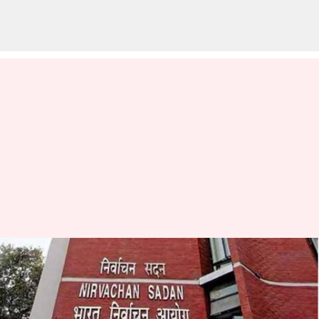
Palanadu: పల్నాడు జిల్లా కలెక్టరుగా
లత్కర్ శ్రీకేష్ బాలాజీ.. ఈరోజే
బాధ్యతలు చేపట్టాలన్న ఈసీ