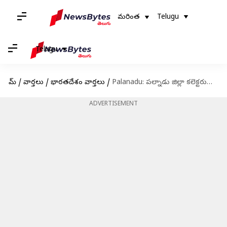
మరింత
Telugu
Telugu
హోమ్
/
వార్తలు
/
భారతదేశం వార్తలు
/
Palanadu: పల్నాడు జిల్లా కలెక్టరుగా లత్కర్ శ్రీకేష్ బాలాజీ.. ఈరోజే బాధ్యతలు చేపట్టాలన్న ఈసీ
ADVERTISEMENT