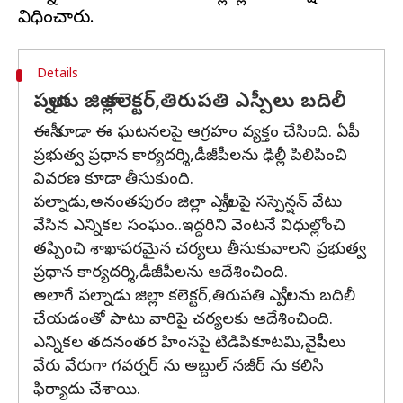
Details
పల్నాడు జిల్లా కలెక్టర్,తిరుపతి ఎస్పీలు బదిలీ
ఈసీ కూడా ఈ ఘటనలపై ఆగ్రహం వ్యక్తం చేసింది. ఏపీ
ప్రభుత్వ ప్రధాన కార్యదర్శి,డీజీపీలను ఢిల్లీ పిలిపించి
వివరణ కూడా తీసుకుంది.
పల్నాడు,అనంతపురం జిల్లా ఎస్పీలపై సస్పెన్షన్‌ వేటు
వేసిన ఎన్నికల సంఘం..ఇద్దరిని వెంటనే విధుల్లోంచి
తప్పించి శాఖాపరమైన చర్యలు తీసుకువాలని ప్రభుత్వ
ప్రధాన కార్యదర్శి,డీజీపీలను ఆదేశించింది.
అలాగే పల్నాడు జిల్లా కలెక్టర్,తిరుపతి ఎస్పీలను బదిలీ
చేయడంతో పాటు వారిపై చర్యలకు ఆదేశించింది.
ఎన్నికల తదనంతర హింసపై టిడిపికూటమి,వైసీపీలు
వేరు వేరుగా గవర్నర్ ను అబ్దుల్ నజీర్ ను కలిసి
ఫిర్యాదు చేశాయి.