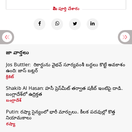
మీరు పూర్తి చేశారు
తాజా వార్తలు
Jos Buttler: నా రికార్డును వైభవ్ సూర్యవంశీ బద్దలు కొట్టే అవకాశం
ఉంది: జాస్ బట్లర్
క్రికెట్
Shakib Al Hasan: హసీనా ప్రెస్‌మీట్‌ తర్వాత షకీబ్‌ ఇంటిపై దాడి..
బంగ్లాదేశ్‌లో ఉద్రిక్తత
బంగ్లాదేశ్
Putin: రష్యా సైన్యంలో భారీ మార్పులు.. కీలక పదవుల్లో కొత్త
నియామకాలు
రష్యా