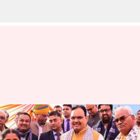
Education Minister: విద్యార్థుల
ఆత్మహత్యకు ప్రేమ వ్యవహారాలే
కారణం : విద్యాశాఖ మంత్రి