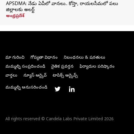
APSDMA: నేడు ఏపీలో వానలు.. కోస్తా, రాయలసీమలో పలు
జిల్లాలకు అలర్ట్
ఆంధ్రప్రదేశ్
మా గురించి
గోప్యతా విధానం
నిబంధనలు & షరతులు
మమ్మల్ని సంప్రదించండి
నైతిక ప్రవర్తన
ఫిర్యాదుల పరిష్కారం
వార్తలు
న్యూస్ ఆర్కైవ్
టాపిక్స్ ఆర్కైవ్స్
మమ్మల్ని అనుసరించండి
All rights reserved © Candela Labs Private Limited 2026