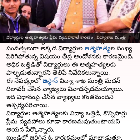
వ్రాసిన వారు
Jan 19, 2025
05:09 pm
Jayachandra Akuri
ఈ వార్తాకథనం ఏంటి
రాజస్థాన్‌లోని కోటా పట్టణం, ప్రత్యేకంగా కోచింగ్
విద్యార్థుల ఆత్మహత్యకు ప్రేమ వ్యవహారాలే కారణం : విద్యాశాఖ మంత్రి
సెంటర్లకు ప్రఖ్యాతిగా ఉంది. అయితే కొన్ని
సంవత్సరాలుగా అక్కడ విద్యార్థుల
ఆత్మహత్య
ల సంఖ్య
పెరిగిపోతున్న విషయం తీవ్ర ఆందోళనకు కారణమైంది.
అధిక ఒత్తిడితో విద్యార్థులు ఈ ఆత్మహత్యలకు
పాల్పడుతున్నారని తెలిపే నివేదికలున్నాయి.
ఈ నేపథ్యంలో
రాజస్థాన్
విద్యా శాఖ మంత్రి మదన్
దిలావర్ చేసిన వ్యాఖ్యలు వివాదస్పదమయ్యాయి.
ఇది విధానంపై చేసిన వ్యాఖ్యలు కొంతమందిని
ఆశ్చర్యపరిచాయి.
విద్యార్థుల ఆత్మహత్యలకు విద్యా ఒత్తిడి, కొన్నిసార్లు
ప్రేమ వ్యవహారాలు కూడా కారణమవుతుంటాయని
ఆయన పేర్కొన్నారు.
బుండిలో జరిగిన ఓ కార్యక్రమంలో మాట్లాడుతూ,