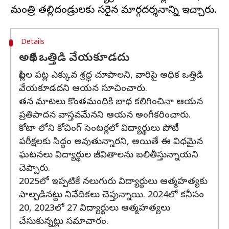
Details
అధిక ఒత్తిడి వేయకూడదు
పిల్లల పట్ల ఎక్కువ శ్రద్ధ చూపాలని, వారిపై అధిక ఒత్తిడి
వేయకూడదని ఆయన సూచించారు.
తన మాటలు కొంతమందికి బాధ కలిగించినా ఆయన
ప్రతిపాదన వాస్తవమేనని ఆయన అంగీకరించారు.
కోటా లోని కోచింగ్ సెంటర్లలో విద్యార్థులు పోటీ
పరీక్షలకు సిద్ధం అవుతున్నారని, అయితే ఈ విధమైన
ఘటనలు విద్యార్థుల జీవితాలను బలితీస్తున్నాయని
చెప్పారు.
2025లో ఇప్పటికే నలుగురు విద్యార్థులు ఆత్మహత్యకు
పాల్పడినట్టు నివేదికలు చెప్తున్నాయి. 2024లో కనీసం
20, 2023లో 27 విద్యార్థులు ఆత్మహత్యలు
చేసుకున్నట్లు సమాచారం.