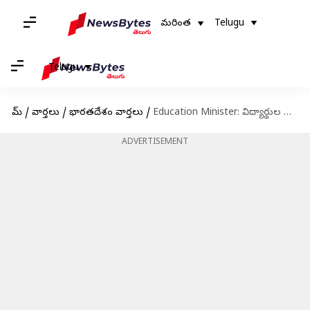
మరింత
Telugu
Telugu
హోమ్
/
వార్తలు
/
భారతదేశం వార్తలు
/
Education Minister: విద్యార్థుల ఆత్మహత్యకు ప్రేమ వ్యవహారాలే కారణం : విద్యాశాఖ మంత్రి
ADVERTISEMENT