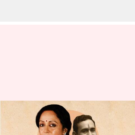
హేమమాలినితో డ్యాన్స్ చేయించామన్న
హోంమంత్రి.. రాష్ట్రంలో రేగిన
రాజకీయ దుమారం