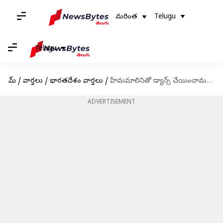
మరింత
Telugu
Telugu
హోమ్
/
వార్తలు
/
భారతదేశం వార్తలు
/
హేమమాలినితో డ్యాన్స్ చేయించామన్న హోంమంత్రి.. రాష్ట్రంలో రేగిన రాజకీయ దుమారం
ADVERTISEMENT