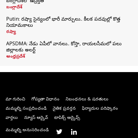
బంగ్లాదేశ్‌లో ఉద్రిక్తత
బంగ్లాదేశ్
Putin: రష్యా సైన్యంలో భారీ మార్పులు.. కీలక పదవుల్లో కొత్త
నియామకాలు
రష్యా
APSDMA: నేడు ఏపీలో వానలు.. కోస్తా, రాయలసీమలో పలు
జిల్లాలకు అలర్ట్
ఆంధ్రప్రదేశ్
మా గురించి
గోప్యతా విధానం
నిబంధనలు & షరతులు
మమ్మల్ని సంప్రదించండి
నైతిక ప్రవర్తన
ఫిర్యాదుల పరిష్కారం
వార్తలు
న్యూస్ ఆర్కైవ్
టాపిక్స్ ఆర్కైవ్స్
మమ్మల్ని అనుసరించండి