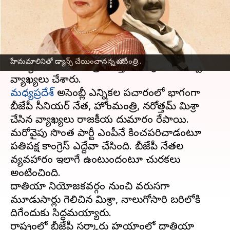
వ్రాసిన వారు
Oct 26, 2023
04:06 pm
TEJAVYAS BESTHA
ఈ వార్తాకథనం ఏంటి
ప్రఖ్యాత నటీమణి,
బీజేపీ
నేత హేమమాలినిపై
హేమమాలినితో డ్యాన్స్ చేయించానన్న హోంమంత్రి..
మధ్యప్రదేశ్ హోంమంత్రి నరోత్తమ్ మిశ్రా వివాదాస్పద
మధ్యప్రదేశ్
అసెంబ్లీ ఎన్నికల ప్రచారంలో భాగంగా
బీజేపీ సీనియర్ నేత, హోంమంత్రి, నరోత్తమ్ మిశ్రా
చేసిన వ్యాఖ్యలు రాజకీయ దుమారం రేపాయి.
మరోవైపు సొంత పార్టీ ఎంపీనే కించపరిచాడంటూ
ప్రతిపక్ష కాంగ్రెస్ ఎద్దేవా చేసింది. బీజేపీ నేతల
వ్యవహారం ఇలాగే ఉంటుందంటూ చురకలు
అంటించింది.
దాతియా నియోజకవర్గం నుంచి వరుసగా
మూడుసార్లు గెలిచిన మిశ్రా, నాలుగోసారి బరిలోకి
దిగేందుకు సిద్ధమయ్యారు.
రాష్ట్రంలో బీజేపీ సర్కారు హయాంలో దాతియా