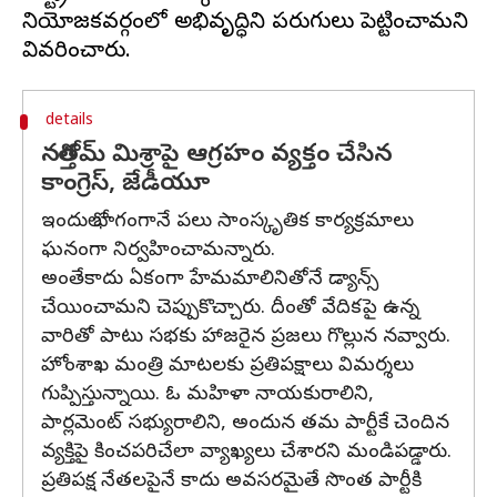
నియోజకవర్గంలో అభివృద్ధిని పరుగులు పెట్టించామని
details
నరోత్తమ్ మిశ్రాపై ఆగ్రహం వ్యక్తం చేసిన
కాంగ్రెస్, జేడీయూ
ఇందులో భాగంగానే పలు సాంస్కృతిక కార్యక్రమాలు
ఘనంగా నిర్వహించామన్నారు.
అంతేకాదు ఏకంగా హేమమాలినితోనే డ్యాన్స్
చేయించామని చెప్పుకొచ్చారు. దీంతో వేదికపై ఉన్న
వారితో పాటు సభకు హాజరైన ప్రజలు గొల్లున నవ్వారు.
హోంశాఖ మంత్రి మాటలకు ప్రతిపక్షాలు విమర్శలు
గుప్పిస్తున్నాయి. ఓ మహిళా నాయకురాలిని,
పార్లమెంట్ సభ్యురాలిని, అందున తమ పార్టీకే చెందిన
వ్యక్తిపై కించపరిచేలా వ్యాఖ్యలు చేశారని మండిపడ్డారు.
ప్రతిపక్ష నేతలపైనే కాదు అవసరమైతే సొంత పార్టీకి