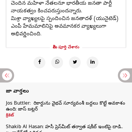
చెందిన మహిళా నేతలనూ భారతీయ జనతా పార్టీ
నాయకత్వం కించపరుస్తుందన్నారు.
మిశ్రా వ్యాఖ్యలపై స్పందించిన జనతాదళ్ (యునైటెడ్)
ఎంపీ హేమమాలినిపై అవమానకర వ్యాఖ్యలుగా
అభివర్ణించింది.
మీరు పూర్తి చేశారు
తాజా వార్తలు
Jos Buttler: నా రికార్డును వైభవ్ సూర్యవంశీ బద్దలు కొట్టే అవకాశం
ఉంది: జాస్ బట్లర్
క్రికెట్
Shakib Al Hasan: హసీనా ప్రెస్‌మీట్‌ తర్వాత షకీబ్‌ ఇంటిపై దాడి..