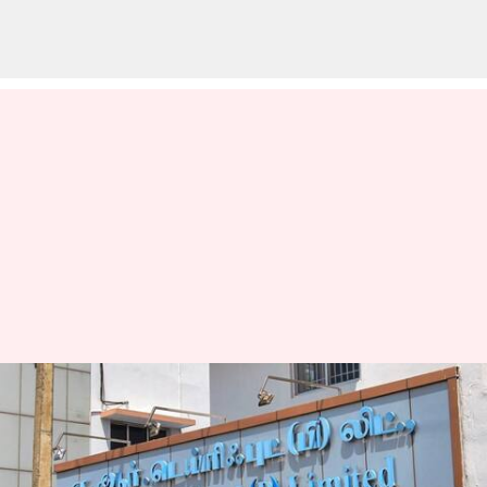
adulterated ghee: ఏఆర్‌ డెయిరీ
ఫుడ్స్‌ ఏ నిబంధనలను
ఉల్లంఘించిందని కేంద్ర ప్రభుత్వాన్ని