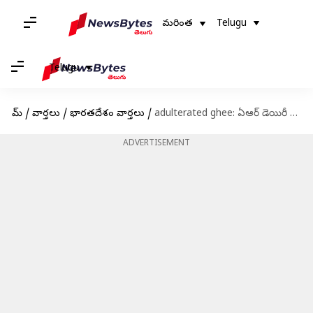
మరింత
Telugu
Telugu
హోమ్
/
వార్తలు
/
భారతదేశం వార్తలు
/
adulterated ghee: ఏఆర్‌ డెయిరీ ఫుడ్స్‌ ఏ నిబంధనలను ఉల్లంఘించిందని కేంద్ర ప్రభుత్వాన్ని ప్రశ్నించిన మద్రాసు హైకోర్టు
ADVERTISEMENT