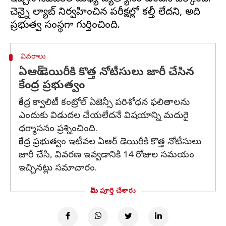
చెన్నై ల్యాబ్‌ నిర్వహించిన పరీక్షల్లో కల్తీ లేదని, అది
వివరాలు
ఏఆర్‌ డెయిరీకి కొత్త నోటీసులు జారీ చేసిన
కేంద్ర ప్రభుత్వం
కేంద్ర క్వాలిటీ కంట్రోల్‌ ఏజెన్సీ పరిశోధన ఫలితాలను
ఎందుకు విడుదల చేయలేదనే విషయాన్ని మదురై
ధర్మాసనం ప్రశ్నించింది.
కేంద్ర ప్రభుత్వం ఇటీవల ఏఆర్‌ డెయిరీకి కొత్త నోటీసులు
జారీ చేసి, వివరణ ఇవ్వడానికి 14 రోజుల సమయం
ఇచ్చినట్లు సమాచారం.
మీరు పూర్తి చేశారు