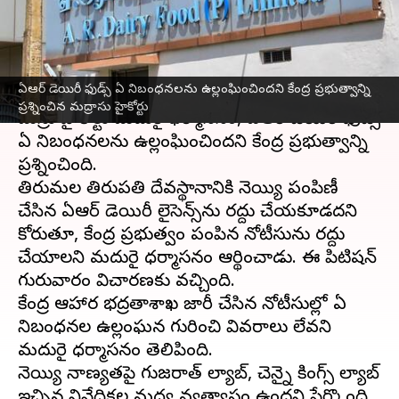
ప్రశ్నించిన మద్రాసు హైకోర్టు
వ్రాసిన వారు
Oct 04, 2024
01:16 pm
Sirish Praharaju
ఈ వార్తాకథనం ఏంటి
ఏఆర్‌ డెయిరీ ఫుడ్స్‌ ఏ నిబంధనలను ఉల్లంఘించిందని కేంద్ర ప్రభుత్వాన్ని
ప్రశ్నించిన మద్రాసు హైకోర్టు
మద్రాసు హైకోర్టు మదురై ధర్మాసనం, ఏఆర్‌ డెయిరీ ఫుడ్స్‌
ఏ నిబంధనలను ఉల్లంఘించిందని కేంద్ర ప్రభుత్వాన్ని
ప్రశ్నించింది.
తిరుమల తిరుపతి దేవస్థానానికి నెయ్యి పంపిణీ
చేసిన ఏఆర్‌ డెయిరీ లైసెన్స్‌ను రద్దు చేయకూడదని
కోరుతూ, కేంద్ర ప్రభుత్వం పంపిన నోటీసును రద్దు
చేయాలని మదురై ధర్మాసనం ఆర్థించాడు. ఈ పిటిషన్
గురువారం విచారణకు వచ్చింది.
కేంద్ర ఆహార భద్రతాశాఖ జారీ చేసిన నోటీసుల్లో ఏ
నిబంధనల ఉల్లంఘన గురించి వివరాలు లేవని
మదురై ధర్మాసనం తెలిపింది.
నెయ్యి నాణ్యతపై గుజరాత్‌ ల్యాబ్‌, చెన్నై కింగ్స్‌ ల్యాబ్‌
ఇచ్చిన నివేదికల మధ్య వ్యత్యాసం ఉందని పేర్కొంది.