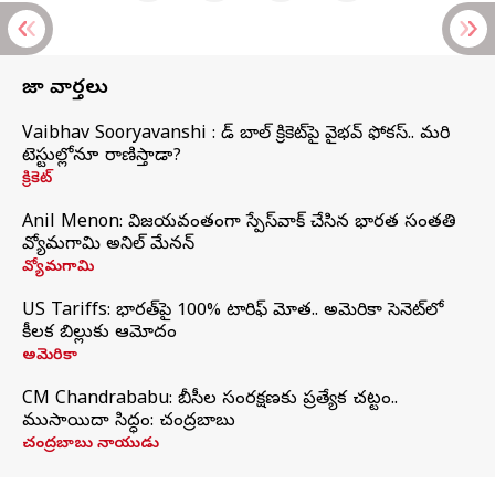
తాజా వార్తలు
Vaibhav Sooryavanshi : రెడ్ బాల్ క్రికెట్‌పై వైభవ్ ఫోకస్.. మరి
టెస్టుల్లోనూ రాణిస్తాడా?
క్రికెట్
Anil Menon: విజయవంతంగా స్పేస్‌వాక్‌ చేసిన భారత సంతతి
వ్యోమగామి అనిల్‌ మేనన్
వ్యోమగామి
US Tariffs: భారత్‌పై 100% టారిఫ్‌ మోత.. అమెరికా సెనెట్‌లో
కీలక బిల్లుకు ఆమోదం
అమెరికా
CM Chandrababu: బీసీల సంరక్షణకు ప్రత్యేక చట్టం..
ముసాయిదా సిద్ధం: చంద్రబాబు
చంద్రబాబు నాయుడు