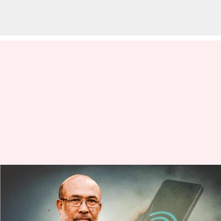
100 రోజల తర్వాత మణిపూర్‌లో
ఇంటర్నెట్ సేవల పునరుద్ధరణ
వ్రాసిన వారు
Sep 23, 2023
12:25 pm
Stalin