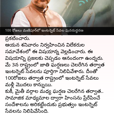
ఈ వార్తాకథనం ఏంటి
నాలుగు నెలలుగా జాతి హింసతో అట్టుడుకుతున్న
మణిపూర్‌
లో ఇంటర్నెట్ సేవలను పూర్తిగా
100 రోజలు మణిపూర్‌లో ఇంటర్నెట్ సేవల పునరుద్ధరణ
పునరుద్ధరించనున్నట్టు ముఖ్యమంత్రి ఎన్
బీరెన్ సింగ్
ప్రకటించారు.
ఆయన శనివారం నిర్వహించిన విలేకరుల
సమావేశంలో ఈ విషయాన్న వెల్లడించారు. ఈ
విషయాన్ని ప్రజలకు చెప్పడం ఆనందంగా ఉందన్నారు.
మే 3న రాష్ట్రంలో జాతి ఘర్షణలు చెలరేగిన తర్వాత
ఇంటర్నెట్ సేవలను పూర్తిగా నిలిపివేశారు. దీంతో
100రోజలు తర్వాత రాష్ట్రంలో ఇంటర్నెట్ సేవలు
మళ్లీ మొదలు కానున్నాయి.
కుకీ, మైతీ వర్గాల మధ్య ఘర్షణ చెలరేగిన తర్వాత..
సామాజిక మాధ్యమాల ద్వారా హింసను ప్రేరేపించే
సందేశాలను అరికట్టేందుకు ప్రభుత్వం ఇంటర్నెట్