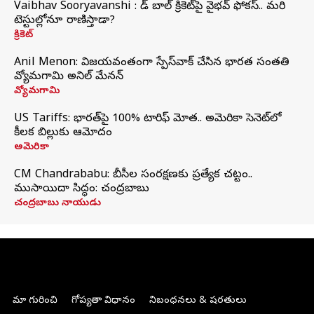
Vaibhav Sooryavanshi : రెడ్ బాల్ క్రికెట్‌పై వైభవ్ ఫోకస్.. మరి
టెస్టుల్లోనూ రాణిస్తాడా?
క్రికెట్
Anil Menon: విజయవంతంగా స్పేస్‌వాక్‌ చేసిన భారత సంతతి
వ్యోమగామి అనిల్‌ మేనన్
వ్యోమగామి
US Tariffs: భారత్‌పై 100% టారిఫ్‌ మోత.. అమెరికా సెనెట్‌లో
కీలక బిల్లుకు ఆమోదం
అమెరికా
CM Chandrababu: బీసీల సంరక్షణకు ప్రత్యేక చట్టం..
ముసాయిదా సిద్ధం: చంద్రబాబు
చంద్రబాబు నాయుడు
మా గురించి
గోప్యతా విధానం
నిబంధనలు & షరతులు