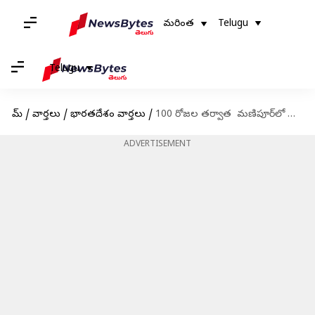
మరింత
Telugu
Telugu
హోమ్
/
వార్తలు
/
భారతదేశం వార్తలు
/
100 రోజల తర్వాత మణిపూర్‌లో ఇంటర్నెట్ సేవల పునరుద్ధరణ
ADVERTISEMENT