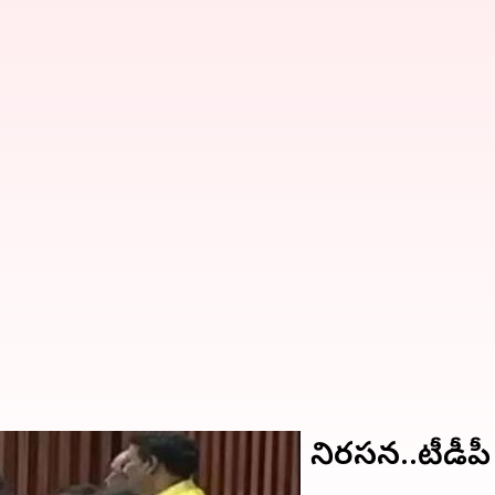
్ పోడియం వద్ద టీడీపీ నిరసన..టీడీపీ సభ