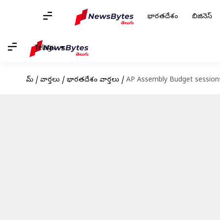
భారతదేశం
బిజినెస్
Telugu
హోమ్
/
వార్తలు
/
భారతదేశం వార్తలు
/
AP Assembly Budget sessions: స్