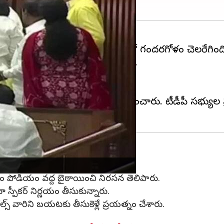
(టీడీపీ) సభ్యులు నినాదాలు చేయడంతో గందరగోళం చెలరేగింద
ీకర్ పోడియం వద్ద నిరసన తెలిపారు.
 తీర్మానంపై ప్రసంగం ప్రారంభమైంది.
లు గొడవకు దిగారు.
 టీడీపీ సభ్యులు ఆందోళన కొనసాగించారు. టీడీపీ సభ్యుల ప్
తారాం పోడియం వద్ద బైఠాయించి నిరసన తెలిపారు.
ూ స్పీకర్ నిర్ణయం తీసుకున్నారు.
్ వారిని బయటకు తీసుకెళ్లే ప్రయత్నం చేశారు.