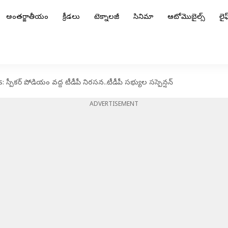
అంతర్జాతీయం
క్రీడలు
టెక్నాలజీ
సినిమా
ఆటోమొబైల్స్
లైఫ్
పీకర్ పోడియం వద్ద టీడీపీ నిరసన..టీడీపీ సభ్యుల సస్పెన్షన్‌
ADVERTISEMENT