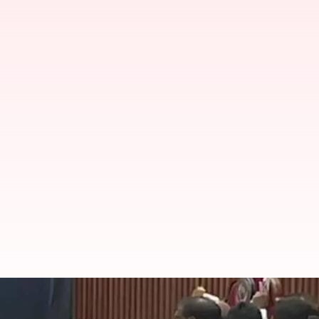
AP Assembly Budget sessions: స్పీకర