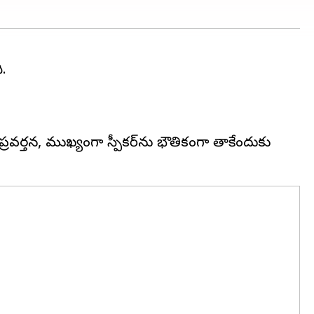
ి.
రవర్తన, ముఖ్యంగా స్పీకర్‌ను భౌతికంగా తాకేందుకు